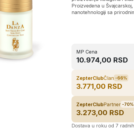
Proizvedena u Švajcarskoj,
nanotehnologiji sa prirodnim
MP Cena
10.974,00 RSD
ZepterClub
Član
-66%
3.771,00 RSD
ZepterClub
Partner
-70%
3.273,00 RSD
Dostava u roku od 7 radni