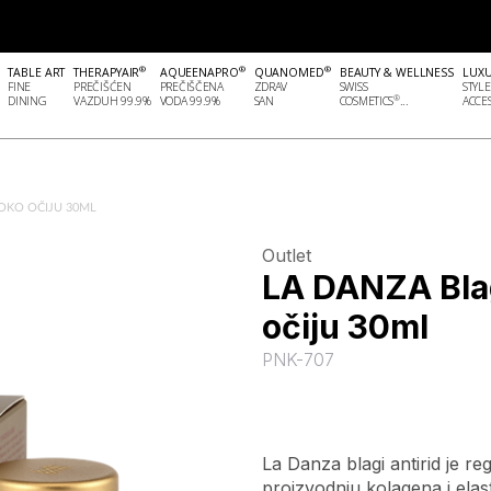
®
®
®
TABLE ART
THERAPYAIR
AQUEENAPRO
QUANOMED
BEAUTY & WELLNESS
LUX
FINE
PREČIŠĆEN
PREČIŠČENA
ZDRAV
SWISS
STYLE
®
DINING
VAZDUH 99.9%
VODA 99.9%
SAN
COSMETICS
...
ACCES
 OKO OČIJU 30ML
Outlet
LA DANZA Blag
očiju 30ml
PNK-707
La Danza blagi antirid je re
proizvodnju kolagena i elast