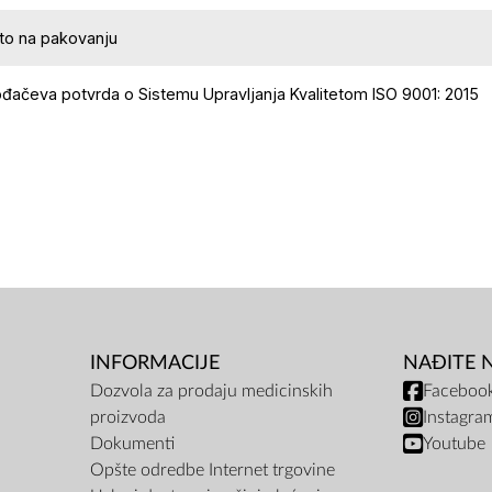
uto na pakovanju
ođačeva potvrda o Sistemu Upravljanja Kvalitetom ISO 9001: 2015
INFORMACIJE
NAĐITE 
Dozvola za prodaju medicinskih
Faceboo
proizvoda
Instagra
Dokumenti
Youtube
Opšte odredbe Internet trgovine