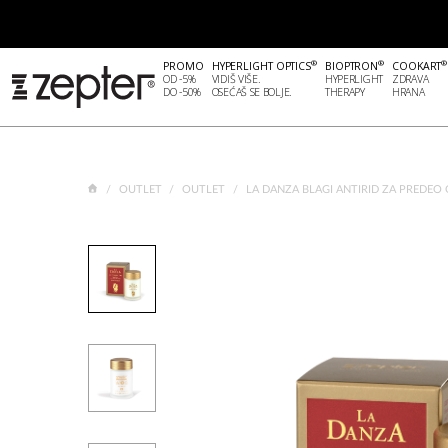
®
®
®
PROMO
HYPERLIGHT OPTICS
BIOPTRON
COOKART
OD -5%
VIDIŠ VIŠE.
HYPERLIGHT
ZDRAVA
DO -50%
OSEĆAŠ SE BOLJE.
THERAPY
HRANA
OUTLET
OUTLET
LA DANZA BLAGI ANTIRID ZA PREDEO