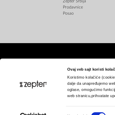
Zepter Srbija
Prodavnice
Posao
Ovaj veb sajt koristi kolač
Koristimo kolačiće (cooki
Pl
dalje da unapređujemo web
oglase, omogućimo funkcije
web stranicu,prihvatate upo
Избор