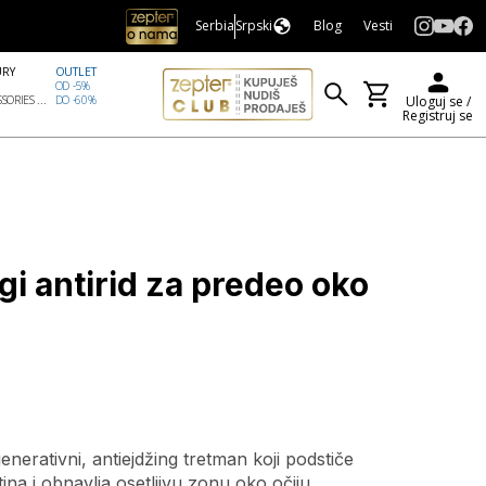
Serbia
Srpski
Blog
Vesti
URY
OUTLET
OD -5%
SORIES ...
DO -60%
Uloguj se /
Registruj se
i antirid za predeo oko
generativni, antiejdžing tretman koji podstiče
ina i obnavlja osetljivu zonu oko očiju.