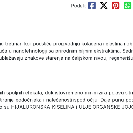
Podeli:
ing tretman koji podstiče proizvodnju kolagena i elastina i o
gnuća u nanotehnologiji sa prirodnim biljnim ekstraktima
lažavaju znakove starenja na ćelijskom nivou, regenerišu k
h spoljnih efekata, dok istovremeno minimizira pojavu sitnih
ranje podočnjaka i natečenosti ispod očiju. Daje punu pod
i kao što su HIJALURONSKA KISELINA i ULJE ORGANSKE JOJO