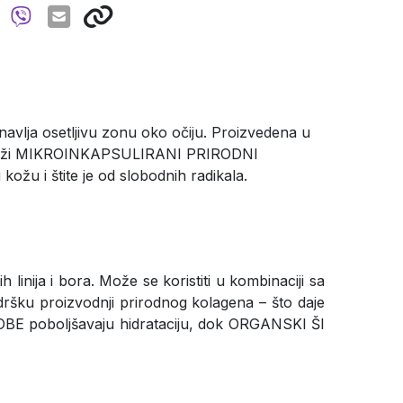
bnavlja osetljivu zonu oko očiju. Proizvedena u
. Sadrži MIKROINKAPSULIRANI PRIRODNI
ožu i štite je od slobodnih radikala.
 linija i bora. Može se koristiti u kombinaciji sa
ršku proizvodnji prirodnog kolagena – što daje
BE poboljšavaju hidrataciju, dok ORGANSKI ŠI