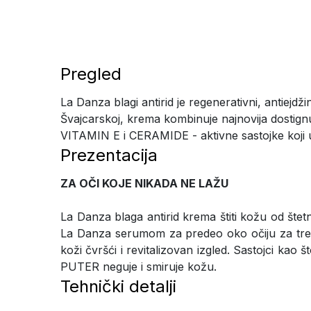
Pregled
La Danza blagi antirid je regenerativni, antiejdž
Švajcarskoj, krema kombinuje najnovija dosti
VITAMIN E i CERAMIDE - aktivne sastojke koji ub
Prezentacija
ZA OČI KOJE NIKADA NE LAŽU
La Danza blaga antirid krema štiti kožu od štetni
La Danza serumom za predeo oko očiju za treti
koži čvršći i revitalizovan izgled. Sastojc
PUTER neguje i smiruje kožu.
Tehnički detalji