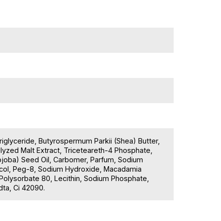
riglyceride, Butyrospermum Parkii (Shea) Butter,
yzed Malt Extract, Triceteareth-4 Phosphate,
ojoba) Seed Oil, Carbomer, Parfum, Sodium
lycol, Peg-8, Sodium Hydroxide, Macadamia
 Polysorbate 80, Lecithin, Sodium Phosphate,
dta, Ci 42090.