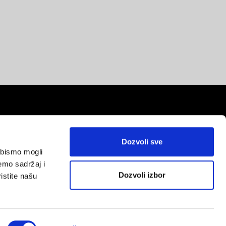
Dozvoli sve
a bismo mogli
red
emo sadržaj i
Dozvoli izbor
istite našu