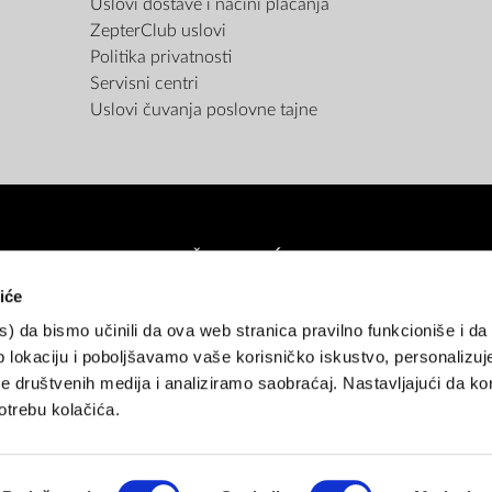
Uslovi dostave i načini plaćanja
ZepterClub uslovi
Politika privatnosti
Servisni centri
Uslovi čuvanja poslovne tajne
NAČINI PLAĆANJA
iće
es) da bismo učinili da ova web stranica pravilno funkcioniše i d
atne kartice (do 12 rata bez kamate)
Pouzećem
Gotovina
Rate unap
 lokaciju i poboljšavamo vaše korisničko iskustvo, personalizuj
 društvenih medija i analiziramo saobraćaj. Nastavljajući da kor
NAČINI ISPORUKE
trebu kolačića.