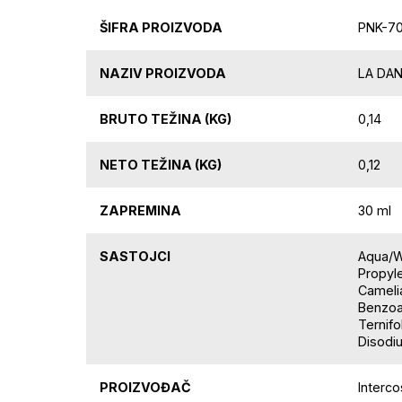
ŠIFRA PROIZVODA
PNK-7
NAZIV PROIZVODA
LA DANZ
BRUTO TEŽINA (KG)
0,14
NETO TEŽINA (KG)
0,12
ZAPREMINA
30 ml
SASTOJCI
Aqua/Wa
Propyl
Cameli
Benzoa
Ternifo
Disodiu
PROIZVOĐAČ
Interc