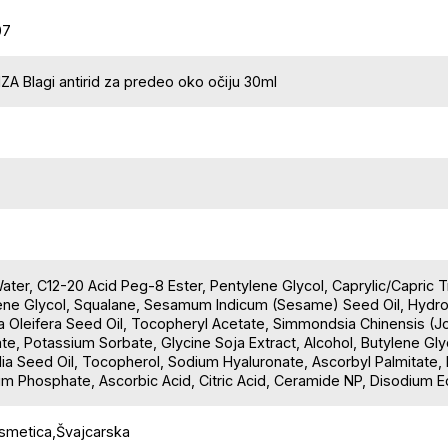
07
A Blagi antirid za predeo oko očiju 30ml
ter, C12-20 Acid Peg-8 Ester, Pentylene Glycol, Caprylic/Capric T
ene Glycol, Squalane, Sesamum Indicum (Sesame) Seed Oil, Hydrol
a Oleifera Seed Oil, Tocopheryl Acetate, Simmondsia Chinensis (J
te, Potassium Sorbate, Glycine Soja Extract, Alcohol, Butylene G
lia Seed Oil, Tocopherol, Sodium Hyaluronate, Ascorbyl Palmitate,
m Phosphate, Ascorbic Acid, Citric Acid, Ceramide NP, Disodium E
osmetica,Švajcarska