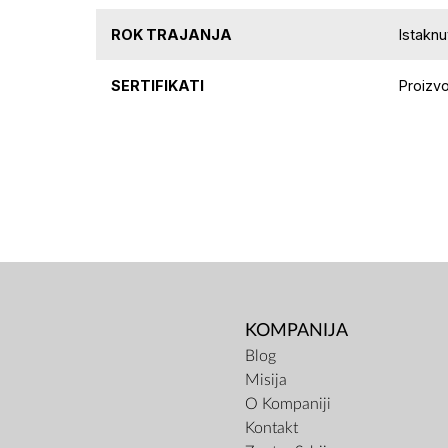
ROK TRAJANJA
Istakn
SERTIFIKATI
Proizv
KOMPANIJA
Blog
Misija
O Kompaniji
Kontakt