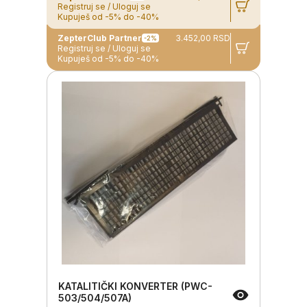
Registruj se / Uloguj se
Kupuješ od -5% do -40%
ZepterClub Partner
3.452,00 RSD
-2%
Registruj se / Uloguj se
Kupuješ od -5% do -40%
KATALITIČKI KONVERTER (PWC-
503/504/507A)