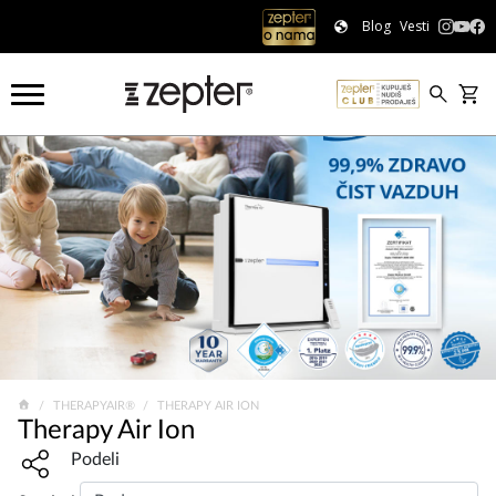
Blog
Vesti
THERAPYAIR®
THERAPY AIR ION
Therapy Air Ion
Share widget, open sharing modal with Enter
Podeli