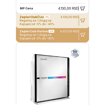
4.130,00 RSD
MP Cena
ZepterClub
Član
4.130,00 RSD
-0%
Registruj se / Uloguj se
Kupuješ od -5% do -40%
ZepterClub Partner
4.027,00 RSD
-2%
Registruj se / Uloguj se
Kupuješ od -5% do -40%