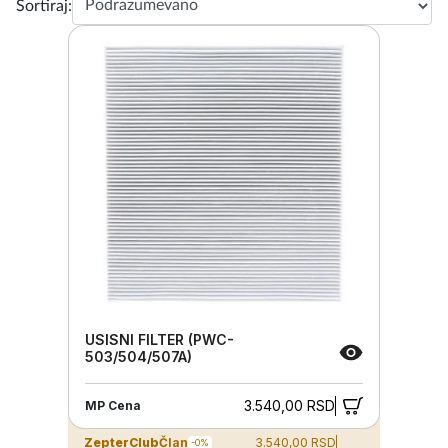
Sortiraj:
USISNI FILTER (PWC-
503/504/507A)
3.540,00 RSD
MP Cena
ZepterClub
Član
3.540,00 RSD
-0%