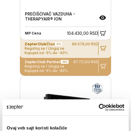
PREČIŠĆIVAČ VAZDUHA -
THERAPYAIR® ION
104.430,00 RSD
MP Cena
ZepterClub
Član
96.076,00 RSD
-8%
Registruj se / Uloguj se
Kupuješ od -5% do -40%
ZepterClub Partner
87.721,00 RSD
-16%
Registruj se / Uloguj se
Kupuješ od -5% do -40%
Ovaj veb sajt koristi kolačiće