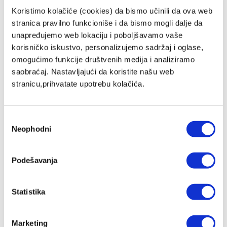
Koristimo kolačiće (cookies) da bismo učinili da ova web
stranica pravilno funkcioniše i da bismo mogli dalje da
unapređujemo web lokaciju i poboljšavamo vaše
korisničko iskustvo, personalizujemo sadržaj i oglase,
omogućimo funkcije društvenih medija i analiziramo
PREČIŠĆIVAČ VAZDUHA -
saobraćaj. Nastavljajući da koristite našu web
THERAPYAIR® ION / CRNI
stranicu,prihvatate upotrebu kolačića.
106.200,00 RSD
MP Cena
ZepterClub
Član
97.704,00 RSD
-8%
Избор
Registruj se / Uloguj se
Neophodni
сагласности
Kupuješ od -5% do -40%
ZepterClub Partner
89.208,00 RSD
-16%
Registruj se / Uloguj se
Podešavanja
Kupuješ od -5% do -40%
Statistika
Marketing