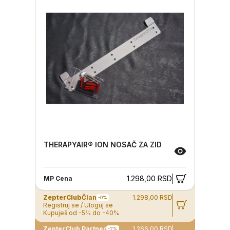
THERAPYAIR® ION NOSAČ ZA ZID
1.298,00 RSD
MP Cena
ZepterClub
Član
1.298,00 RSD
-0%
Registruj se / Uloguj se
Kupuješ od -5% do -40%
ZepterClub Partner
1.266,00 RSD
-2%