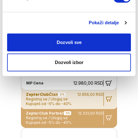
Pokaži detalje
Dozvoli sve
Dozvoli izbor
SET FILTERA ZA THERAPYAIR® ION
12.980,00 RSD
MP Cena
ZepterClub
Član
12.656,00 RSD
-2%
Registruj se / Uloguj se
Kupuješ od -5% do -40%
ZepterClub Partner
12.331,00 RSD
-5%
Registruj se / Uloguj se
Kupuješ od -5% do -40%