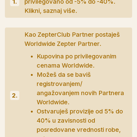
1.
privilegovano od -5% do -40%.
Klikni, saznaj više.
Kao ZepterClub Partner postaješ
Worldwide Zepter Partner.
Kupovina po privilegovanim
cenama Worldwide.
Možeš da se baviš
registrovanjem/
angažovanjem novih Partnera
2.
Worldwide.
Ostvaruješ provizije od 5% do
40% u zavisnosti od
posredovane vrednosti robe,