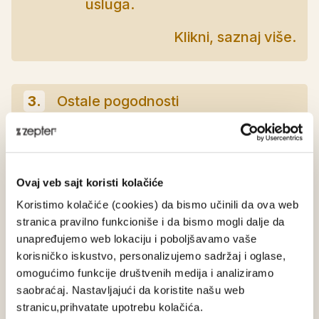
usluga.
Klikni, saznaj više.
3.
Ostale pogodnosti
Registruj se
Uloguj se
Ovaj veb sajt koristi kolačiće
Da li si fizičko ili pravno lice?
Koristimo kolačiće (cookies) da bismo učinili da ova web
stranica pravilno funkcioniše i da bismo mogli dalje da
Fizičko lice
Pravno lice
unapređujemo web lokaciju i poboljšavamo vaše
korisničko iskustvo, personalizujemo sadržaj i oglase,
omogućimo funkcije društvenih medija i analiziramo
saobraćaj. Nastavljajući da koristite našu web
stranicu,prihvatate upotrebu kolačića.