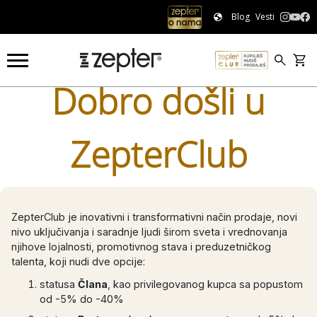
Blog
Vesti
Dobro došli u
ZepterClub
ZepterClub je inovativni i transformativni način prodaje, novi
nivo uključivanja i saradnje ljudi širom sveta i vrednovanja
njihove lojalnosti, promotivnog stava i preduzetničkog
talenta, koji nudi dve opcije:
statusa
Člana
, kao privilegovanog kupca sa popustom
od -5% do -40%