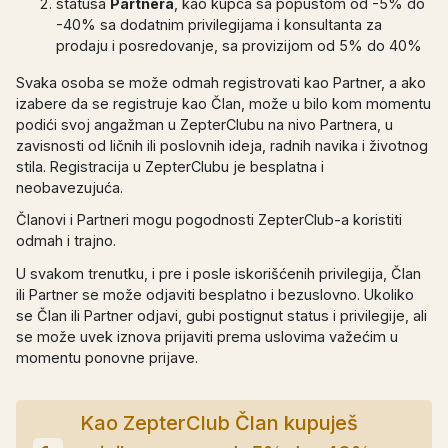
statusa
Partnera
, kao kupca sa popustom od -5% do
-40% sa dodatnim privilegijama i konsultanta za
prodaju i posredovanje, sa provizijom od 5% do 40%
Svaka osoba se može odmah registrovati kao Partner, a ako
izabere da se registruje kao Član, može u bilo kom momentu
podići svoj angažman u ZepterClubu na nivo Partnera, u
zavisnosti od ličnih ili poslovnih ideja, radnih navika i životnog
stila. Registracija u ZepterClubu je besplatna i
neobavezujuća.
Članovi i Partneri mogu pogodnosti ZepterClub-a koristiti
odmah i trajno.
U svakom trenutku, i pre i posle iskorišćenih privilegija, Član
ili Partner se može odjaviti besplatno i bezuslovno. Ukoliko
se Član ili Partner odjavi, gubi postignut status i privilegije, ali
se može uvek iznova prijaviti prema uslovima važećim u
momentu ponovne prijave.
Kao ZepterClub Član kupuješ