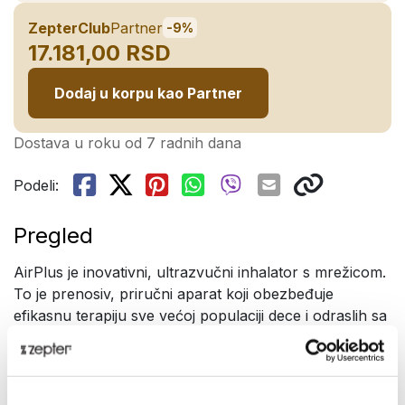
ZepterClub
Partner
-9%
17.181,00 RSD
Dodaj u korpu kao Partner
Dostava u roku od 7 radnih dana
Podeli:
Pregled
AirPlus je inovativni, ultrazvučni inhalator s mrežicom.
To je prenosiv, priručni aparat koji obezbeđuje
efikasnu terapiju sve većoj populaciji dece i odraslih sa
hroničnim respiratornim oboljenjima kao što su astma,
bronhitis, hronična opstruktivna bolest pluća (HOBP) i
upala pluća.