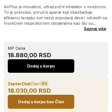
AirPlus je inovativni, ultrazvučni inhalator s mrežicom.
To je prenosiv, priručni aparat koji obezbeđuje
efikasnu terapiju sve većoj populaciji dece i odraslih sa
hroničnim respiratornim oboljenjima kao što su...
Saznaj više
MP Cena
18.880,00 RSD
Dodaj u korpu
ZepterClub
Član
-5%
18.030,00 RSD
Dodaj u korpu kao Član