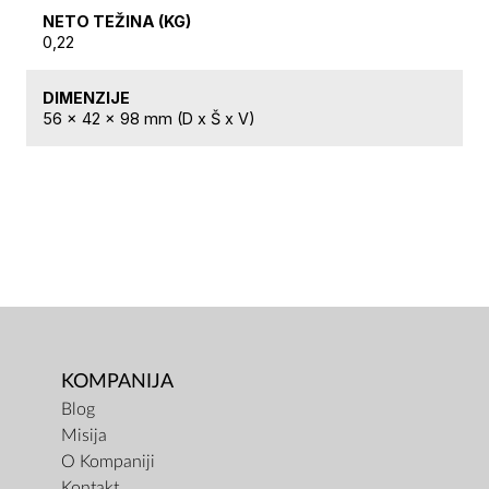
NETO TEŽINA (KG)
0,22
DIMENZIJE
56 x 42 x 98 mm (D x Š x V)
KOMPANIJA
Blog
Misija
O Kompaniji
Kontakt