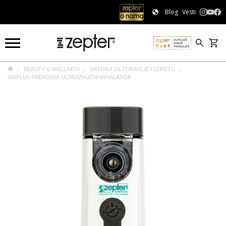
Blog
Vesti
BEAUTY & WELLNESS
UREĐAJI ZA ZDRAVLJE I LEPOTU
AIRPLUS PRENOSIVI ULTRAZVUČNI INHALATOR