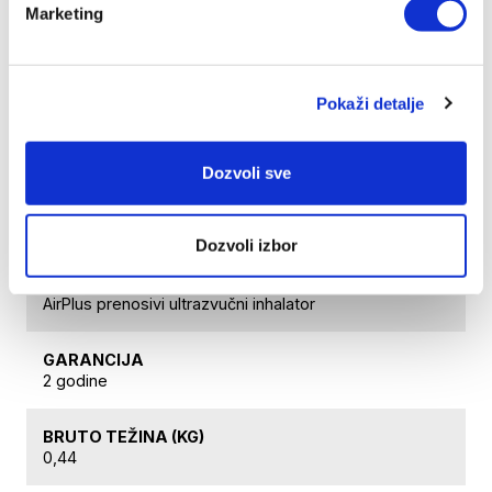
Marketing
problema sa upotrebom klasičnih inhalatora.
Mali, kompaktan aparat za efikasne tretmane za
celu porodicu, svuda i u svako vreme.
Pokaži detalje
Tehnički detalji
Dozvoli sve
ŠIFRA PROIZVODA
NEB-01-C
Dozvoli izbor
NAZIV PROIZVODA
AirPlus prenosivi ultrazvučni inhalator
GARANCIJA
2 godine
BRUTO TEŽINA (KG)
0,44