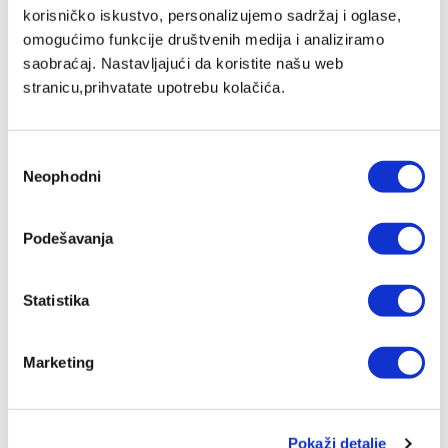
korisničko iskustvo, personalizujemo sadržaj i oglase,
omogućimo funkcije društvenih medija i analiziramo
HYPERLIGHT EYEWEAR, VIOLET,
saobraćaj. Nastavljajući da koristite našu web
MRBU, KIDS
stranicu,prihvatate upotrebu kolačića.
34.220,00 RSD
MP Cena
ZepterClub
Član
26.521,00 RSD
-22%
Избор
Registruj se / Uloguj se
Neophodni
сагласности
Kupuješ od -5% do -40%
ZepterClub Partner
26.521,00 RSD
-22%
Registruj se / Uloguj se
Podešavanja
Kupuješ od -5% do -40%
Statistika
Marketing
Pokaži detalje