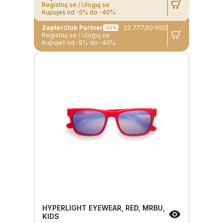
Registruj se / Uloguj se
Kupuješ od -5% do -40%
ZepterClub Partner
23.777,00 RSD
-22%
Registruj se / Uloguj se
Kupuješ od -5% do -40%
HYPERLIGHT EYEWEAR, RED, MRBU,
KIDS