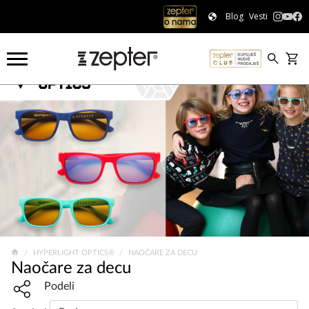
Blog
Vesti
HYPERLIGHT OPTICS®
NAOČARE ZA DECU
Naočare za decu
Share widget, open sharing modal with Enter
Podeli