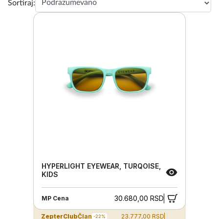
Sortiraj:
HYPERLIGHT EYEWEAR, TURQOISE,
KIDS
30.680,00 RSD
MP Cena
ZepterClub
Član
23.777,00 RSD
-22%