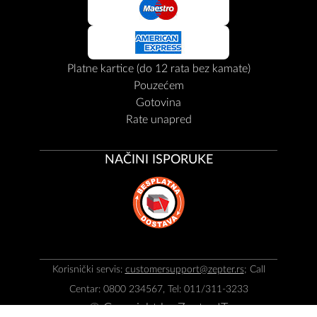
Platne kartice (do 12 rata bez kamate)
Pouzećem
Gotovina
Rate unapred
NAČINI ISPORUKE
Korisnički servis:
customersupport@zepter.rs
; Call
Centar: 0800 234567, Tel: 011/311-3233
© Copyright by
Zepter IT