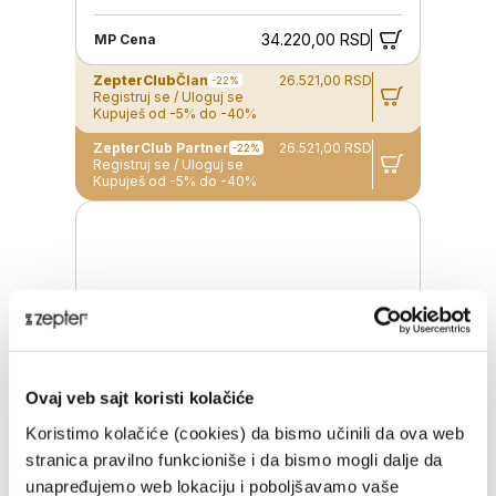
34.220,00 RSD
MP Cena
ZepterClub
Član
26.521,00 RSD
-22%
Registruj se / Uloguj se
Kupuješ od -5% do -40%
ZepterClub Partner
26.521,00 RSD
-22%
Registruj se / Uloguj se
Kupuješ od -5% do -40%
Ovaj veb sajt koristi kolačiće
Koristimo kolačiće (cookies) da bismo učinili da ova web
stranica pravilno funkcioniše i da bismo mogli dalje da
unapređujemo web lokaciju i poboljšavamo vaše