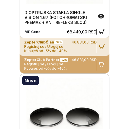
DIOPTRIJSKA STAKLA SINGLE
VISION 1.67 (FOTOHROMATSKI
PREMAZ + ANTIREFLEKS SLOJ)
68.440,00 RSD
MP Cena
ZepterClub
Član
46.881,00 RSD
-32%
Registruj se / Uloguj se
Kupuješ od -5% do -40%
ZepterClub Partner
46.881,00 RSD
-32%
Registruj se / Uloguj se
Kupuješ od -5% do -40%
Novo