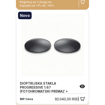
Registruj se / Uloguj se
Kupuješ od -5% do -40%
Novo
DIOPTRIJSKA STAKLA
PROGRESSIVE 1.67
(FOTOHROMATSKI PREMAZ +
ANTIREFLEKS SLOJ)
92.040,00 RSD
MP Cena