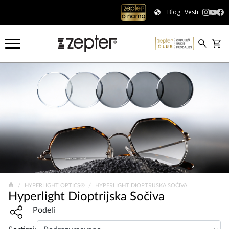
Blog
Vesti
HYPERLIGHT OPTICS®
HYPERLIGHT DIOPTRIJSKA SOČIVA
Hyperlight Dioptrijska Sočiva
Share widget, open sharing modal with Enter
Podeli