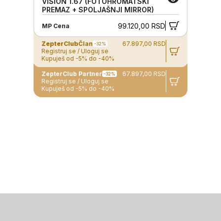
VISION 1.67 (FOTOHROMATSKI
PREMAZ + SPOLJAŠNJI MIRROR)
99.120,00 RSD
MP Cena
ZepterClub
Član
67.897,00 RSD
-32%
Registruj se / Uloguj se
Kupuješ od -5% do -40%
ZepterClub Partner
67.897,00 RSD
-32%
Registruj se / Uloguj se
Kupuješ od -5% do -40%