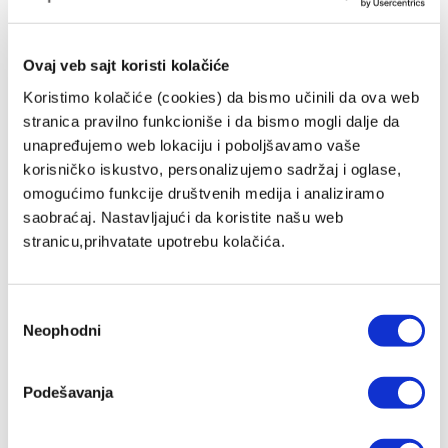
Ovaj veb sajt koristi kolačiće
Koristimo kolačiće (cookies) da bismo učinili da ova web
stranica pravilno funkcioniše i da bismo mogli dalje da
unapređujemo web lokaciju i poboljšavamo vaše
korisničko iskustvo, personalizujemo sadržaj i oglase,
omogućimo funkcije društvenih medija i analiziramo
DIOPTRIJSKA STAKLA
saobraćaj. Nastavljajući da koristite našu web
PROGRESSIVE 1.67 (OBOSTRANI
ANTIREFLEKS)
stranicu,prihvatate upotrebu kolačića.
76.700,00 RSD
MP Cena
ZepterClub
Član
52.540,00 RSD
-31%
Избор
Registruj se / Uloguj se
Neophodni
сагласности
Kupuješ od -5% do -40%
ZepterClub Partner
52.540,00 RSD
-31%
Registruj se / Uloguj se
Podešavanja
Kupuješ od -5% do -40%
Novo