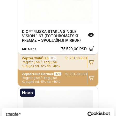
DIOPTRIJSKA STAKLA SINGLE
VISION 1.67 (FOTOHROMATSKI
PREMAZ + SPOLJAŠNJI MIRROR)
75.520,00 RSD
MP Cena
ZepterClub
Član
51.731,00 RSD
-32%
Registruj se / Uloguj se
Kupuješ od -5% do -40%
ZepterClub Partner
51.731,00 RSD
-32%
Registruj se / Uloguj se
Kupuješ od -5% do -40%
Novo