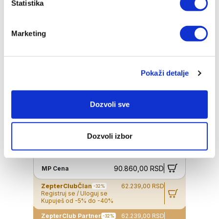
Statistika
Marketing
Pokaži detalje
Dozvoli sve
DIOPTRIJSKA STAKLA
Dozvoli izbor
PROGRESSIVE 1.67 (OBOJENI
UNUTRAŠNJI ANTIREFLEKS +
SPOLJAŠNJI MIRROR)
90.860,00 RSD
MP Cena
ZepterClub
Član
62.239,00 RSD
-32%
Registruj se / Uloguj se
Kupuješ od -5% do -40%
ZepterClub Partner
62.239,00 RSD
-32%