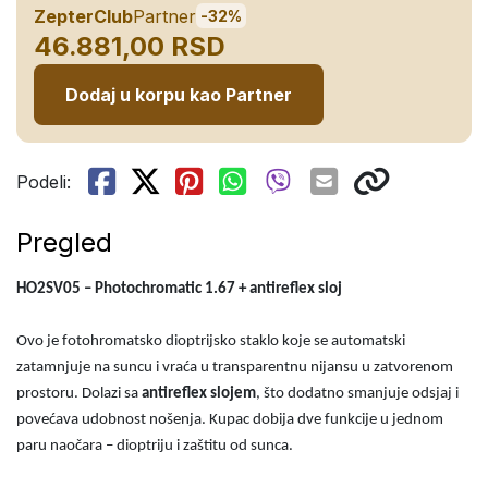
ZepterClub
Partner
-32%
46.881,00 RSD
Dodaj u korpu kao Partner
Podeli:
Pregled
HO2SV05 – Photochromatic 1.67 + antireflex sloj
Ovo je fotohromatsko dioptrijsko staklo koje se automatski
zatamnjuje na suncu i vraća u transparentnu nijansu u zatvorenom
prostoru. Dolazi sa
antireflex slojem
, što dodatno smanjuje odsjaj i
povećava udobnost nošenja. Kupac dobija dve funkcije u jednom
paru naočara – dioptriju i zaštitu od sunca.