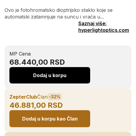
Ovo je fotohromatsko dioptrijsko staklo koje se
automatski zatamnjuje na suncu i vraća u...
Saznaj više:
hyperlightoptics.com
MP Cena
68.440,00 RSD
Dodaj u korpu
ZepterClub
Član
-32%
46.881,00 RSD
Dodaj u korpu kao Član