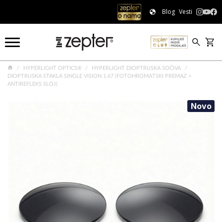
Blog
Vesti
HYPERLIGHT OPTICS®
HYPERLIGHT DIOPTRIJSKA SOČIVA
DIOPTRIJSKA STAKLA SINGLE VISION 1.67 (FOTOHROMATSKI PREMAZ +
ANTIREFLEKS SLOJ)
Novo