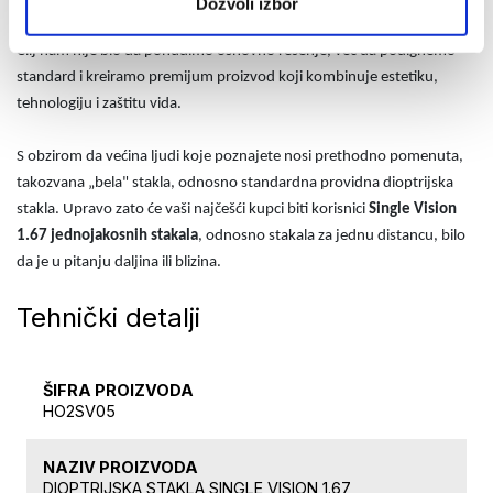
Dozvoli izbor
Cilj nam nije bio da ponudimo osnovno rešenje, već da podignemo
standard i kreiramo premijum proizvod koji kombinuje estetiku,
tehnologiju i zaštitu vida.
S obzirom da većina ljudi koje poznajete nosi prethodno pomenuta,
takozvana „bela" stakla, odnosno standardna providna dioptrijska
stakla. Upravo zato će vaši najčešći kupci biti korisnici
Single Vision
1.67 jednojakosnih stakala
, odnosno stakala za jednu distancu, bilo
da je u pitanju daljina ili blizina.
Tehnički detalji
ŠIFRA PROIZVODA
HO2SV05
NAZIV PROIZVODA
DIOPTRIJSKA STAKLA SINGLE VISION 1.67