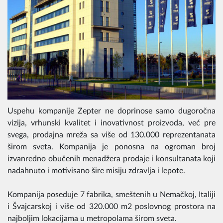
Uspehu kompanije Zepter ne doprinose samo dugoročna
vizija, vrhunski kvalitet i inovativnost proizvoda, već pre
svega, prodajna mreža sa više od 130.000 reprezentanata
širom sveta. Kompanija je ponosna na ogroman broj
izvanredno obučenih menadžera prodaje i konsultanata koji
nadahnuto i motivisano šire misiju zdravlja i lepote.
Kompanija poseduje 7 fabrika, smeštenih u Nemačkoj, Italiji
i Švajcarskoj i više od 320.000 m2 poslovnog prostora na
najboljim lokacijama u metropolama širom sveta.