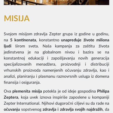
MISIJA
Svojom misijom zdravlja Zepter grupa iz godine u godinu,
na
5 kontinenata
, konstantno
unapređuje živote miliona
ljudi
širom sveta. Naša kampanja za zaštitu života
jedinstvena je na globalnom nivou i bazira se na
konstantnoj edukaciji i zapošljavanju novih generacija
specijalizovanih menadžera, proizvodnji i distribuciji
vrhunskih proizvoda namenjenih očuvanju zdravlja, kao i
analizi, planiranju i plasmanu raznovrsnih usluga iz domena
finansija i osiguranja.
Ova
plemenita misija
potekla je od ideje gospodina
Philipa
Zeptera
, koja uvek iznova inspiriše zaposlene u kompaniji
Zepter International. Njihovi dugoročni ciljevi su da rade na
očuvanju
sopstvenog
zdravlja i zdravlja svojih najdražih
, da