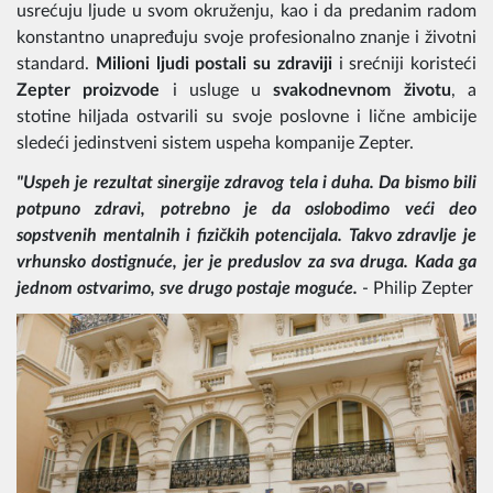
usrećuju ljude u svom okruženju, kao i da predanim radom
konstantno unapređuju svoje profesionalno znanje i životni
standard.
Milioni ljudi postali su zdraviji
i srećniji koristeći
Zepter proizvode
i usluge u
svakodnevnom životu
, a
stotine hiljada ostvarili su svoje poslovne i lične ambicije
sledeći jedinstveni sistem uspeha kompanije Zepter.
"Uspeh je rezultat sinergije zdravog tela i duha. Da bismo bili
potpuno zdravi, potrebno je da oslobodimo veći deo
sopstvenih mentalnih i fizičkih potencijala. Takvo zdravlje je
vrhunsko dostignuće, jer je preduslov za sva druga. Kada ga
jednom ostvarimo, sve drugo postaje moguće.
- Philip Zepter