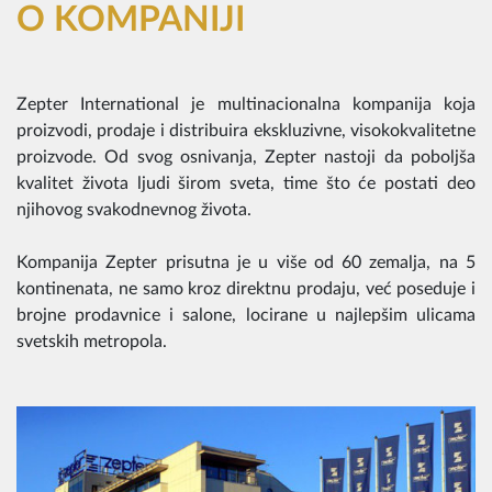
O KOMPANIJI
Zepter International je multinacionalna kompanija koja
proizvodi, prodaje i distribuira ekskluzivne, visokokvalitetne
proizvode. Od svog osnivanja, Zepter nastoji da poboljša
kvalitet života ljudi širom sveta, time što će postati deo
njihovog svakodnevnog života.
Kompanija Zepter prisutna je u više od 60 zemalja, na 5
kontinenata, ne samo kroz direktnu prodaju, već poseduje i
brojne prodavnice i salone, locirane u najlepšim ulicama
svetskih metropola.