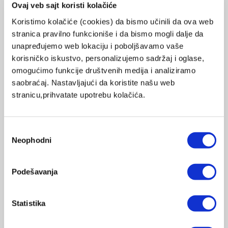
Ovaj veb sajt koristi kolačiće
Koristimo kolačiće (cookies) da bismo učinili da ova web
stranica pravilno funkcioniše i da bismo mogli dalje da
unapređujemo web lokaciju i poboljšavamo vaše
korisničko iskustvo, personalizujemo sadržaj i oglase,
omogućimo funkcije društvenih medija i analiziramo
saobraćaj. Nastavljajući da koristite našu web
VIZIJA
stranicu,prihvatate upotrebu kolačića.
"Ponosni smo na naše proizvode. Ponosimo se njihovim
Избор
vrhunskim kvalitetom, originalnim dizajnom i naprednom
Neophodni
сагласности
tehnologijom. Uživamo u svom radu. Poštujemo one koji rade
sa nama. Osnovni princip svih naših akcija je: zaštita vašeg
Podešavanja
zdravlja i lepote."
Philip Zepter, predsednik kompanije Zepter International
Statistika
Gospodin
Philip Zepter
je ne samo osnivač kompanije, već i
idejni tvorac Zepter filozofije - filozofije zdravog načina