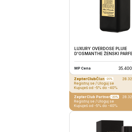
LUXURY OVERDOSE PLUIE
D'OSMANTHE ŽENSKI PARF
35.400
MP Cena
ZepterClub
Član
28.3
-20%
Registruj se / Uloguj se
Kupuješ od -5% do -40%
ZepterClub Partner
28.3
-20%
Registruj se / Uloguj se
Kupuješ od -5% do -40%