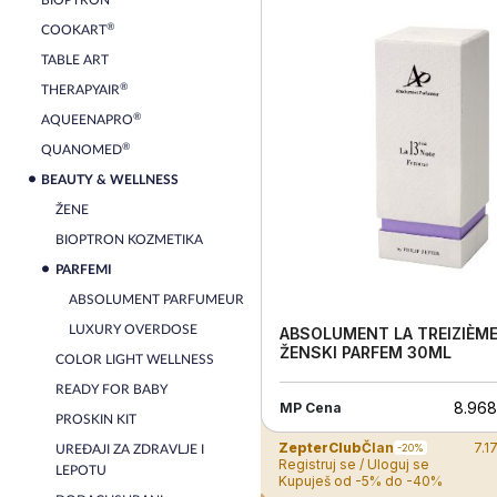
BIOPTRON
®
COOKART
TABLE ART
®
THERAPYAIR
®
AQUEENAPRO
®
QUANOMED
BEAUTY & WELLNESS
ŽENE
BIOPTRON KOZMETIKA
PARFEMI
ABSOLUMENT PARFUMEUR
LUXURY OVERDOSE
ABSOLUMENT LA TREIZIÈM
ŽENSKI PARFEM 30ML
COLOR LIGHT WELLNESS
READY FOR BABY
8.968
MP Cena
PROSKIN KIT
ZepterClub
Član
7.1
-20%
UREĐAJI ZA ZDRAVLJE I
Registruj se / Uloguj se
LEPOTU
Kupuješ od -5% do -40%