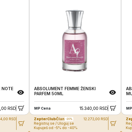
E NOTE
ABSOLUMENT FEMME ŽENSKI
AB
PARFEM 50ML
MU
,00 RSD
15.340,00 RSD
MP Cena
MP
74,00 RSD
ZepterClub
Član
12.272,00 RSD
Ze
-20%
Registruj se / Uloguj se
Reg
Kupuješ od -5% do -40%
Kup