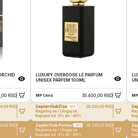
ORCHID
LUXURY OVERDOSE LE PARFUM
LU
UNISEX PARFEM 100ML
UN
5,00 RSD
35.400,00 RSD
MP Cena
MP
04,00 RSD
ZepterClub
Član
28.320,00 RSD
Ze
-20%
Registruj se / Uloguj se
Reg
Kupuješ od -5% do -40%
Kup
04,00 RSD
ZepterClub Partner
28.320,00 RSD
-20%
Registruj se / Uloguj se
Reg
Kupuješ od -5% do -40%
Kup