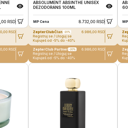
ENNE
ABSOLUMENT ABSINTHE UNISEX
AB
L
DEZODORANS 100ML
6
,00 RSD
8.732,00 RSD
MP Cena
MP
80,00 RSD
ZepterClub
Član
6.986,00 RSD
Ze
-20%
Registruj se / Uloguj se
Reg
Kupuješ od -5% do -40%
Kup
80,00 RSD
ZepterClub Partner
6.986,00 RSD
-20%
Registruj se / Uloguj se
Reg
Kupuješ od -5% do -40%
Kup