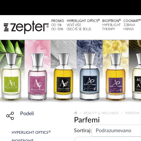
®
®
®
PROMO
HYPERLIGHT OPTICS
BIOPTRON
COOKART
OD -5%
VIDIŠ VIŠE.
HYPERLIGHT
ZDRAVA
DO -50%
OSEĆAŠ SE BOLJE.
THERAPY
HRANA
Podeli
Share widget, open sharing modal with Enter
BEAUTY & WELLNESS
PARFEMI
Parfemi
Sortiraj:
®
HYPERLIGHT OPTICS
®