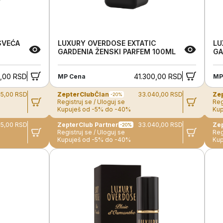
SVEĆA
LUXURY OVERDOSE EXTATIC
LU
GARDENIA ŽENSKI PARFEM 100ML
GA
0,00 RSD
41.300,00 RSD
MP Cena
MP
65,00 RSD
ZepterClub
Član
33.040,00 RSD
Ze
-20%
Registruj se / Uloguj se
Reg
Kupuješ od -5% do -40%
Kup
65,00 RSD
ZepterClub Partner
33.040,00 RSD
-20%
Registruj se / Uloguj se
Reg
Kupuješ od -5% do -40%
Kup