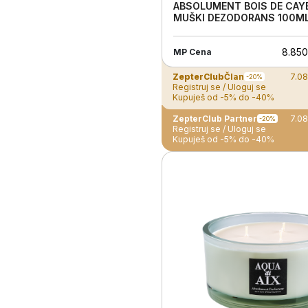
ABSOLUMENT BOIS DE CAY
MUŠKI DEZODORANS 100M
8.850
MP Cena
ZepterClub
Član
7.0
-20%
Registruj se / Uloguj se
Kupuješ od -5% do -40%
ZepterClub Partner
7.0
-20%
Registruj se / Uloguj se
Kupuješ od -5% do -40%