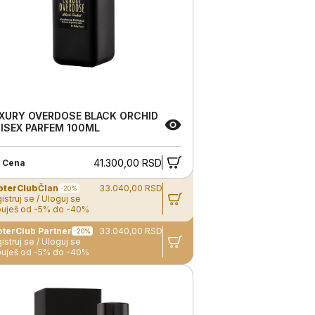
XURY OVERDOSE BLACK ORCHID
ISEX PARFEM 100ML
41.300,00 RSD
 Cena
pterClub
Član
33.040,00 RSD
-20%
istruj se / Uloguj se
uješ od -5% do -40%
ZepterClub Partner
33.040,00 RSD
-20%
istruj se / Uloguj se
uješ od -5% do -40%