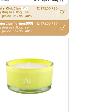
pterClub
Član
12.272,00 RSD
-20%
istruj se / Uloguj se
uješ od -5% do -40%
ZepterClub Partner
12.272,00 RSD
-20%
istruj se / Uloguj se
uješ od -5% do -40%