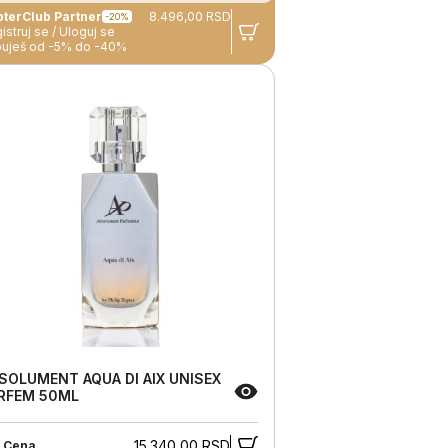
ZepterClub Partner
8.496,00 RSD
-20%
istruj se / Uloguj se
uješ od -5% do -40%
SOLUMENT AQUA DI AIX UNISEX
RFEM 50ML
15.340,00 RSD
 Cena