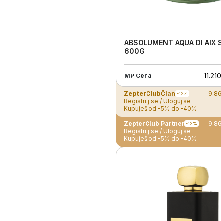
ABSOLUMENT AQUA DI AIX 
600G
11.21
MP Cena
ZepterClub
Član
9.8
-12%
Registruj se / Uloguj se
Kupuješ od -5% do -40%
ZepterClub Partner
9.8
-12%
Registruj se / Uloguj se
Kupuješ od -5% do -40%