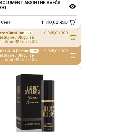
SOLUMENT ABSINTHE SVEĆA
00G
11.210,00 RSD
 Cena
pterClub
Član
9.865,00 RSD
-12%
istruj se / Uloguj se
uješ od -5% do -40%
ZepterClub Partner
9.865,00 RSD
-12%
istruj se / Uloguj se
uješ od -5% do -40%