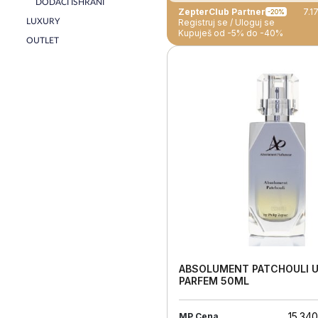
DODACI ISHRANI
ZepterClub Partner
7.1
-20%
LUXURY
Registruj se / Uloguj se
Kupuješ od -5% do -40%
OUTLET
ABSOLUMENT PATCHOULI U
PARFEM 50ML
15.34
MP Cena