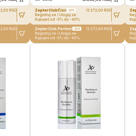
72,00 RSD
ZepterClub
Član
12.272,00 RSD
Ze
-20%
Registruj se / Uloguj se
Reg
Kupuješ od -5% do -40%
Kup
72,00 RSD
ZepterClub Partner
12.272,00 RSD
-20%
Registruj se / Uloguj se
Reg
Kupuješ od -5% do -40%
Kup