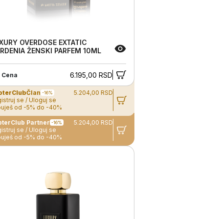
XURY OVERDOSE EXTATIC
RDENIA ŽENSKI PARFEM 10ML
6.195,00 RSD
 Cena
pterClub
Član
5.204,00 RSD
-16%
istruj se / Uloguj se
uješ od -5% do -40%
ZepterClub Partner
5.204,00 RSD
-16%
istruj se / Uloguj se
uješ od -5% do -40%