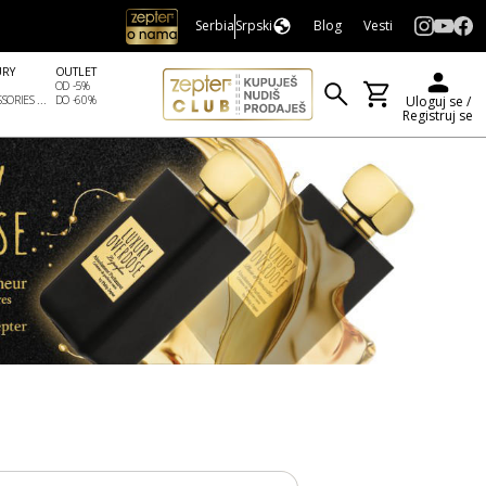
Serbia
Srpski
Blog
Vesti
URY
OUTLET
OD -5%
SORIES ...
DO -60%
Uloguj se /
Registruj se