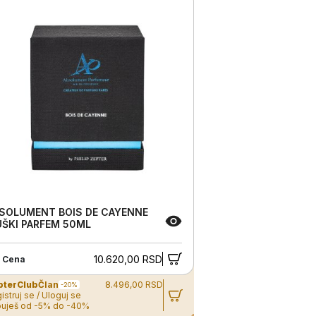
SOLUMENT BOIS DE CAYENNE
ŠKI PARFEM 50ML
10.620,00 RSD
 Cena
pterClub
Član
8.496,00 RSD
-20%
istruj se / Uloguj se
uješ od -5% do -40%