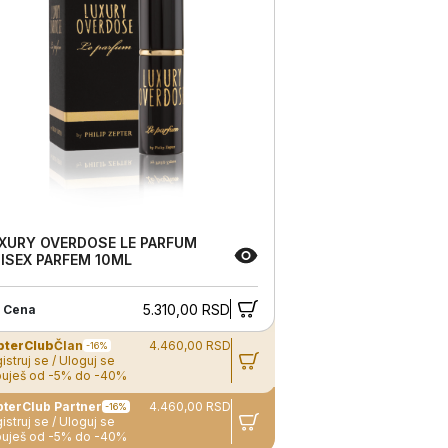
XURY OVERDOSE LE PARFUM
ISEX PARFEM 10ML
5.310,00 RSD
 Cena
pterClub
Član
4.460,00 RSD
-16%
istruj se / Uloguj se
uješ od -5% do -40%
ZepterClub Partner
4.460,00 RSD
-16%
istruj se / Uloguj se
uješ od -5% do -40%