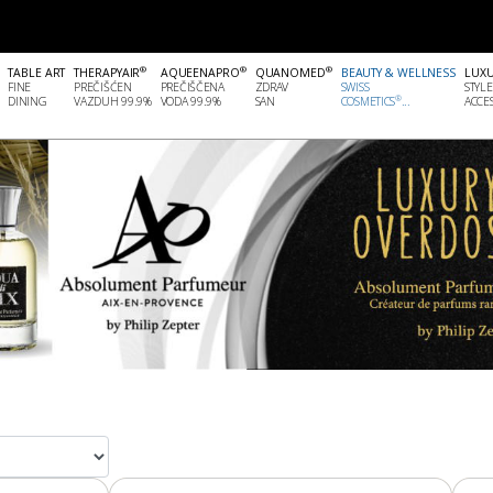
®
®
®
TABLE ART
THERAPYAIR
AQUEENAPRO
QUANOMED
BEAUTY & WELLNESS
LUX
FINE
PREČIŠĆEN
PREČIŠČENA
ZDRAV
SWISS
STYLE
®
DINING
VAZDUH 99.9%
VODA 99.9%
SAN
COSMETICS
...
ACCES