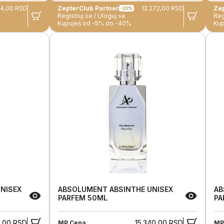
74,00 RSD
ZepterClub Partner
12.272,00 RSD
-20%
Registruj se / Uloguj se
Reg
Kupuješ od -5% do -40%
Kup
NISEX
ABSOLUMENT ABSINTHE UNISEX
AB
PARFEM 50ML
PA
0,00 RSD
15.340,00 RSD
MP Cena
MP