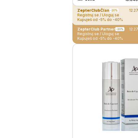
ZepterClub
Član
12.2
-20%
Registruj se / Uloguj se
Kupuješ od -5% do -40%
ZepterClub Partner
12.2
-20%
Registruj se / Uloguj se
Kupuješ od -5% do -40%