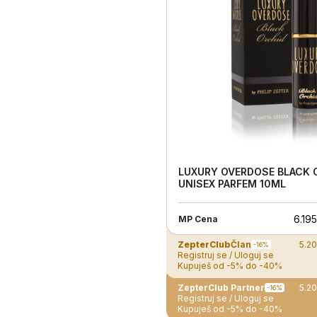
LUXURY OVERDOSE BLACK 
UNISEX PARFEM 10ML
6.19
MP Cena
ZepterClub
Član
5.2
-16%
Registruj se / Uloguj se
Kupuješ od -5% do -40%
ZepterClub Partner
5.2
-16%
Registruj se / Uloguj se
Kupuješ od -5% do -40%