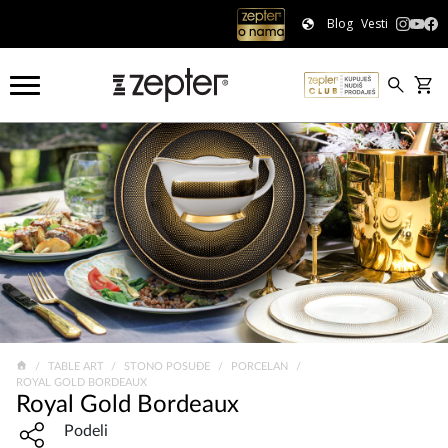
Blog
Vesti
TABLE ART
STONO POSUĐE
PORCELAN
ROYAL GOLD BORDEAUX
Royal Gold Bordeaux
Share widget, open sharing modal with Enter
Podeli