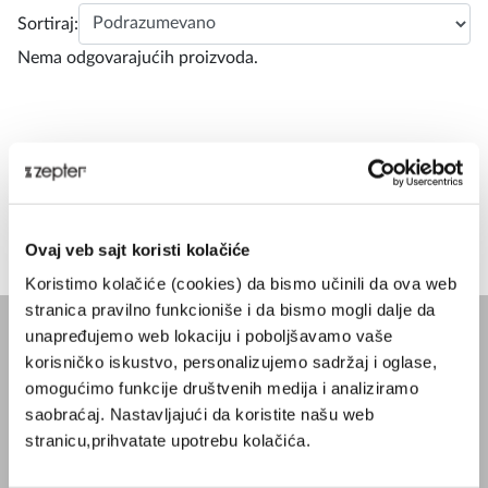
Sortiraj:
Nema odgovarajućih proizvoda.
Ovaj veb sajt koristi kolačiće
Koristimo kolačiće (cookies) da bismo učinili da ova web
stranica pravilno funkcioniše i da bismo mogli dalje da
unapređujemo web lokaciju i poboljšavamo vaše
korisničko iskustvo, personalizujemo sadržaj i oglase,
KOMPANIJA
omogućimo funkcije društvenih medija i analiziramo
Blog
saobraćaj. Nastavljajući da koristite našu web
Misija
stranicu,prihvatate upotrebu kolačića.
O Kompaniji
Kontakt