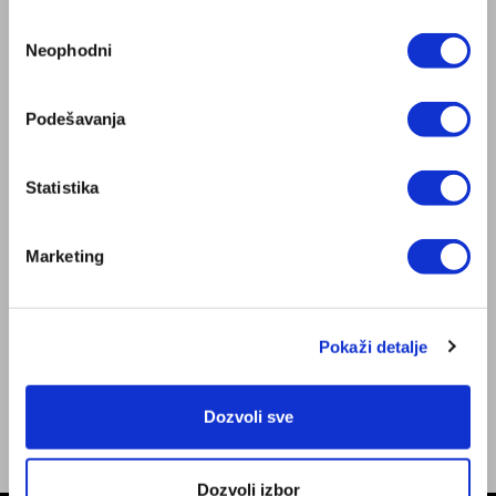
Zepter Srbija
Избор
Prodavnice
Neophodni
сагласности
Posao
INFORMACIJE
Podešavanja
Dozvola za prodaju medicinskih proizvoda
Dokumenti
Opšte odredbe Internet trgovine
Statistika
Uslovi dostave i načini plaćanja
ZepterClub uslovi
Marketing
Politika privatnosti
Servisni centri
Uslovi čuvanja poslovne tajne
NAĐITE NAS
Pokaži detalje
Facebook
Instagram
Dozvoli sve
Youtube
Dozvoli izbor