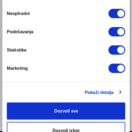
Zepter Srbija
Избор
Prodavnice
Neophodni
сагласности
Posao
INFORMACIJE
Podešavanja
Dozvola za prodaju medicinskih proizvoda
Dokumenti
Opšte odredbe Internet trgovine
Statistika
Uslovi dostave i načini plaćanja
ZepterClub uslovi
Marketing
Politika privatnosti
Servisni centri
Uslovi čuvanja poslovne tajne
NAĐITE NAS
Pokaži detalje
Facebook
Instagram
Dozvoli sve
Youtube
Dozvoli izbor