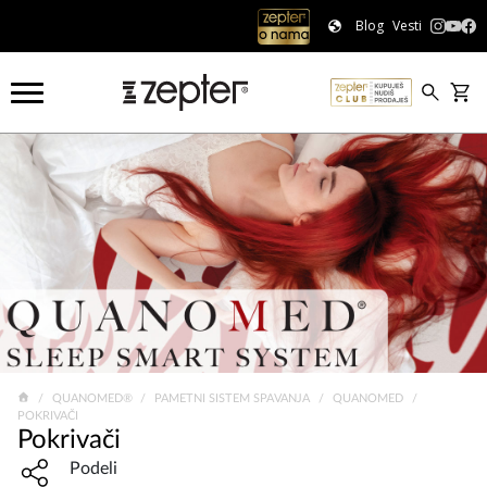
Blog
Vesti
QUANOMED®
PAMETNI SISTEM SPAVANJA
QUANOMED
POKRIVAČI
Pokrivači
Share widget, open sharing modal with Enter
Podeli