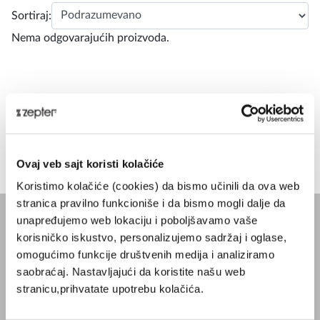
Sortiraj:
Nema odgovarajućih proizvoda.
Ovaj veb sajt koristi kolačiće
Koristimo kolačiće (cookies) da bismo učinili da ova web
stranica pravilno funkcioniše i da bismo mogli dalje da
unapređujemo web lokaciju i poboljšavamo vaše
korisničko iskustvo, personalizujemo sadržaj i oglase,
KOMPANIJA
omogućimo funkcije društvenih medija i analiziramo
Blog
saobraćaj. Nastavljajući da koristite našu web
Misija
stranicu,prihvatate upotrebu kolačića.
O Kompaniji
Kontakt