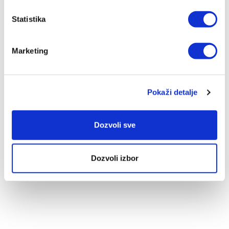
Statistika
PROFESSIONAL KUVARSKI NOŽ 20
CM
Marketing
4.602,00 RSD
MP Cena
ZepterClub
Član
4.602,00 RSD
-0%
Registruj se / Uloguj se
Pokaži detalje
Kupuješ od -5% do -40%
ZepterClub Partner
3.115,00 RSD
-32%
Registruj se / Uloguj se
Kupuješ od -5% do -40%
Dozvoli sve
Dozvoli izbor