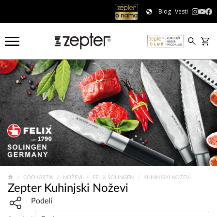
Blog
Vesti
COOKART®
NOŽEVI
FELIX SOLINGEN
KUHINJSKI NOŽEVI
Zepter Kuhinjski Noževi
Share widget, open sharing modal with Enter
Podeli