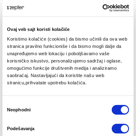
4.012,00 RSD
MP Cena
ZepterClub
Član
4.012,00 RSD
-0%
Registruj se / Uloguj se
Ovaj veb sajt koristi kolačiće
Kupuješ od -5% do -40%
Koristimo kolačiće (cookies) da bismo učinili da ova web
ZepterClub Partner
2.731,00 RSD
-32%
Registruj se / Uloguj se
stranica pravilno funkcioniše i da bismo mogli dalje da
Kupuješ od -5% do -40%
unapređujemo web lokaciju i poboljšavamo vaše
korisničko iskustvo, personalizujemo sadržaj i oglase,
omogućimo funkcije društvenih medija i analiziramo
saobraćaj. Nastavljajući da koristite našu web
stranicu,prihvatate upotrebu kolačića.
Избор
Neophodni
сагласности
Podešavanja