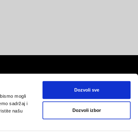
Dozvoli sve
a bismo mogli
red
emo sadržaj i
Dozvoli izbor
istite našu