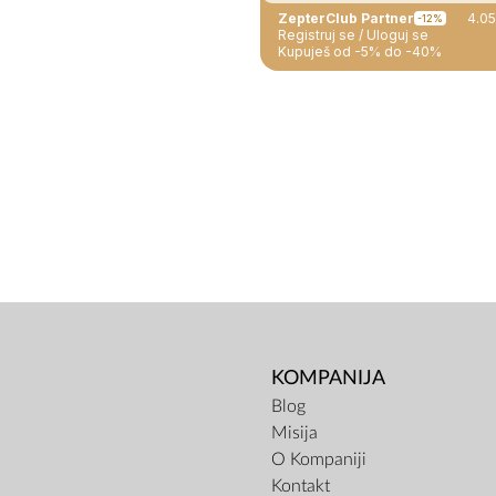
ZepterClub Partner
4.0
-12%
Registruj se / Uloguj se
Kupuješ od -5% do -40%
KOMPANIJA
Blog
Misija
O Kompaniji
Kontakt