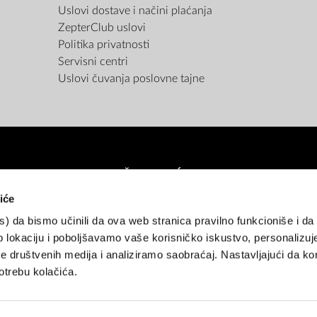
Uslovi dostave i načini plaćanja
ZepterClub uslovi
Politika privatnosti
Servisni centri
Uslovi čuvanja poslovne tajne
NAČINI PLAĆANJA
iće
es) da bismo učinili da ova web stranica pravilno funkcioniše i d
atne kartice (do 12 rata bez kamate)
Pouzećem
Gotovina
Rate unap
 lokaciju i poboljšavamo vaše korisničko iskustvo, personalizuj
 društvenih medija i analiziramo saobraćaj. Nastavljajući da kor
NAČINI ISPORUKE
trebu kolačića.