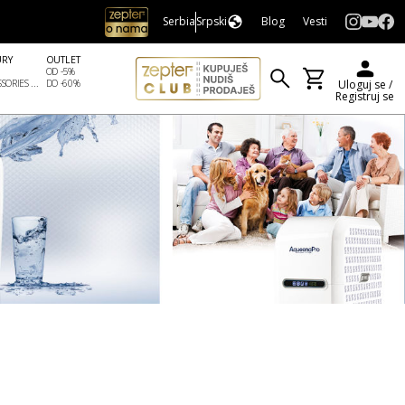
Serbia
Srpski
Blog
Vesti
URY
OUTLET
OD -5%
SORIES ...
DO -60%
Uloguj se /
Registruj se