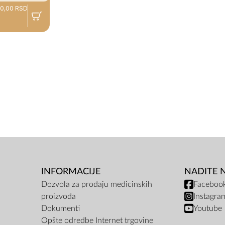
50,00 RSD
INFORMACIJE
NAĐITE 
Dozvola za prodaju medicinskih
Faceboo
proizvoda
Instagra
Dokumenti
Youtube
Opšte odredbe Internet trgovine