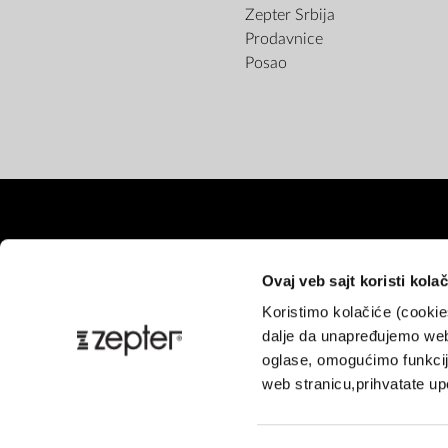
Zepter Srbija
Prodavnice
Posao
Ovaj veb sajt koristi kolač
Koristimo kolačiće (cooki
Pl
dalje da unapređujemo web
oglase, omogućimo funkcije
web stranicu,prihvatate upo