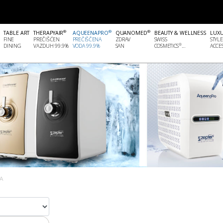
®
®
®
TABLE ART
THERAPYAIR
AQUEENAPRO
QUANOMED
BEAUTY & WELLNESS
LUX
FINE
PREČIŠĆEN
PREČIŠČENA
ZDRAV
SWISS
STYLE
®
DINING
VAZDUH 99.9%
VODA 99.9%
SAN
COSMETICS
...
ACCES
A