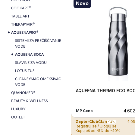
BIOPTRON
Novo
®
COOKART
TABLE ART
®
THERAPYAIR
®
AQUEENAPRO
SISTEMI ZA PREČIŠĆIVANJE
VODE
AQUEENA BOCA
SLAVINE ZA VODU
LOTUS TUŠ
CLEANSYMAG OMEKŠIVAČ
VODE
AQUEENA THERMO ECO BO
®
QUANOMED
BEAUTY & WELLNESS
LUXURY
4.602
MP Cena
OUTLET
ZepterClub
Član
4.0
-12%
Registruj se / Uloguj se
Kupuješ od -5% do -40%