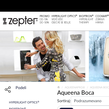
®
®
®
PROMO
HYPERLIGHT OPTICS
BIOPTRON
COOKART
OD -5%
VIDIŠ VIŠE.
HYPERLIGHT
ZDRAVA
DO -50%
OSEĆAŠ SE BOLJE.
THERAPY
HRANA
Podeli
Share widget, open sharing modal with Enter
AQUEENAPRO®
AQUEENA BOC
Aqueena Boca
Sortiraj:
®
HYPERLIGHT OPTICS
®