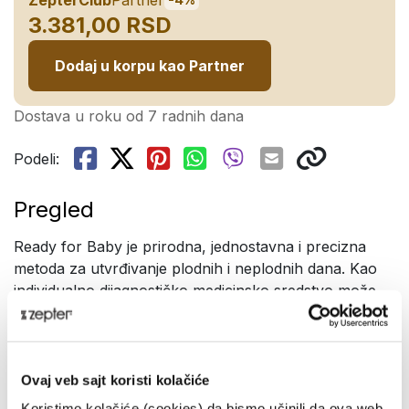
3.381,00 RSD
Dodaj u korpu kao Partner
Dostava u roku od 7 radnih dana
Podeli:
Pregled
Ready for Baby je prirodna, jednostavna i precizna
metoda za utvrđivanje plodnih i neplodnih dana. Kao
individualno dijagnostičko medicinsko sredstvo može
ga koristiti svaka žena, bilo kada i bilo gde, iz meseca u
mesec, neograničen broj puta:
Test za određivanje plodnih/neplodnih dana
Ovaj veb sajt koristi kolačiće
Koristimo kolačiće (cookies) da bismo učinili da ova web