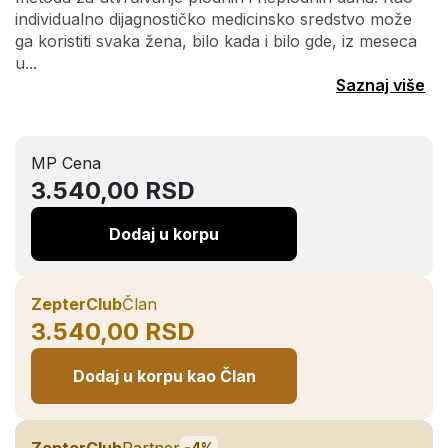
individualno dijagnostičko medicinsko sredstvo može
ga koristiti svaka žena, bilo kada i bilo gde, iz meseca
u...
Saznaj više
MP Cena
3.540,00 RSD
Dodaj u korpu
ZepterClub
Član
3.540,00 RSD
Dodaj u korpu kao Član
ZepterClub
Partner
-4%