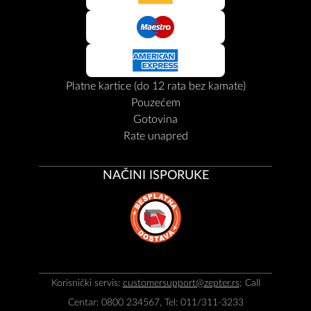
Platne kartice (do 12 rata bez kamate)
Pouzećem
Gotovina
Rate unapred
NAČINI ISPORUKE
Korisnički servis:
customersupport@zepter.rs
; Call
Centar: 0800 234567, Tel: 011/311-3233