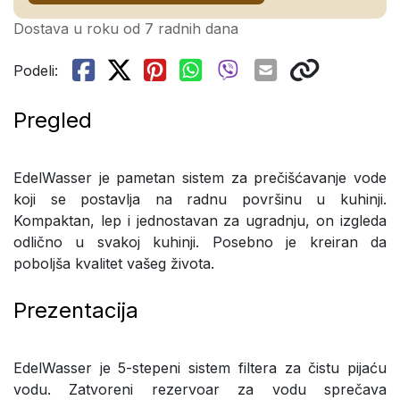
Dostava u roku od 7 radnih dana
Podeli:
Pregled
EdelWasser je pametan sistem za prečišćavanje vode
koji se postavlja na radnu površinu u kuhinji.
Kompaktan, lep i jednostavan za ugradnju, on izgleda
odlično u svakoj kuhinji. Posebno je kreiran da
poboljša kvalitet vašeg života.
Prezentacija
EdelWasser je 5-stepeni sistem filtera za čistu pijaću
vodu. Zatvoreni rezervoar za vodu sprečava