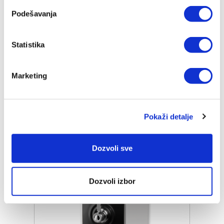
NETO TEŽINA (KG)
Podešavanja
0,27
PRIMENA
Statistika
Filter za uređaj Edel Wasser (PWC-670-BLACK / PWC-
670-ORANGE)
Marketing
Slični proizvodi
Pokaži detalje
Dozvoli sve
Dozvoli izbor