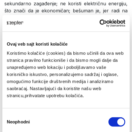
sekundarno zagađenje; ne koristi električnu energiju,
što znači da je ekonomičan; bešuman je, jer radi na
pritisak vode.
Inno-sense filter predstavlja četvrtu fazu u procesu
prečišćavanja. Uklanja neprijatan miris i poboljšava
ukus vode. Takođe, redukuje miris hlora i isparljivih
Ovaj veb sajt koristi kolačiće
organskih jedinjenja.
Tehnički detalji
Koristimo kolačiće (cookies) da bismo učinili da ova web
stranica pravilno funkcioniše i da bismo mogli dalje da
unapređujemo web lokaciju i poboljšavamo vaše
ŠIFRA PROIZVODA
korisničko iskustvo, personalizujemo sadržaj i oglase,
PWC-670-02
omogućimo funkcije društvenih medija i analiziramo
saobraćaj. Nastavljajući da koristite našu web
NAZIV PROIZVODA
stranicu,prihvatate upotrebu kolačića.
INNO SENSE FILTER ZA EDEL WASSER
BRUTO TEŽINA (KG)
Избор
0,3
Neophodni
сагласности