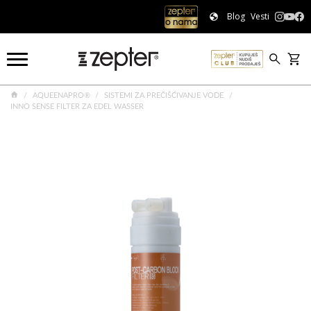
Blog
Vesti
AQUEENAPRO®
SISTEMI ZA PREČIŠĆIVANJE VODE
INNO SENSE FILTER ZA EDEL WASSER