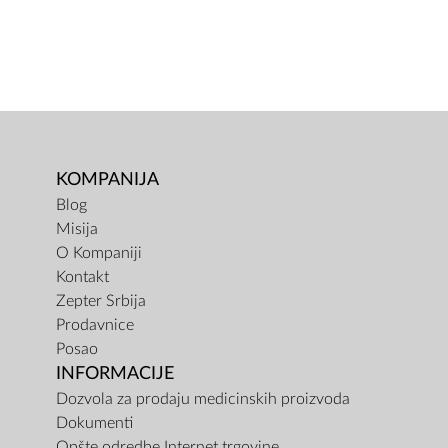
KOMPANIJA
Blog
Misija
O Kompaniji
Kontakt
Zepter Srbija
Prodavnice
Posao
INFORMACIJE
Dozvola za prodaju medicinskih proizvoda
Dokumenti
Opšte odredbe Internet trgovine