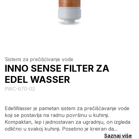
Sistemi za prečišćivanje vode
INNO SENSE FILTER ZA
EDEL WASSER
PWC-670-02
EdelWasser je pametan sistem za prečišćavanje vode
koji se postavlja na radnu površinu u kuhinji.
Kompaktan, lep i jednostavan za ugradnju, on izgleda
odlično u svakoj kuhinji. Posebno je kreiran da...
Saznaj više