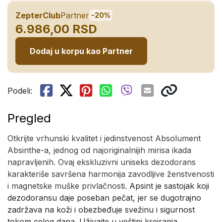
ZepterClub
Partner
-20%
6.986,00 RSD
Dodaj u korpu kao Partner
Podeli:
Pregled
Otkrijte vrhunski kvalitet i jedinstvenost Absolument
Absinthe-a, jednog od najoriginalnijih mirisa ikada
napravljenih.
Ovaj ekskluzivni uniseks dezodorans
karakteriše savršena harmonija zavodljive ženstvenosti
i magnetske muške privlačnosti.
Apsint je sastojak koji
dezodoransu daje poseban pečat, jer se dugotrajno
zadržava na koži i obezbeđuje svežinu i sigurnost
tokom celog dana. Uživajte u veštini kreiranja