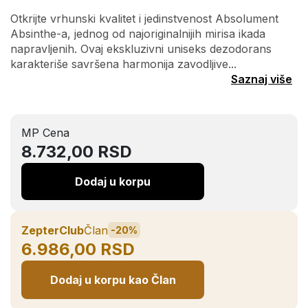
Otkrijte vrhunski kvalitet i jedinstvenost Absolument
Absinthe-a, jednog od najoriginalnijih mirisa ikada
napravljenih. Ovaj ekskluzivni uniseks dezodorans
karakteriše savršena harmonija zavodljive...
Saznaj više
MP Cena
8.732,00 RSD
Dodaj u korpu
ZepterClub
Član
-20%
6.986,00 RSD
Dodaj u korpu kao Član