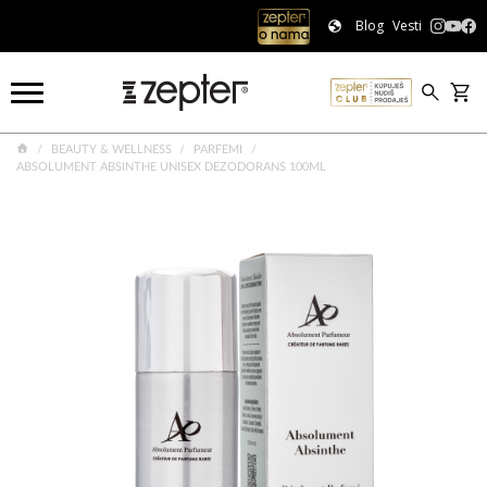
Blog
Vesti
BEAUTY & WELLNESS
PARFEMI
ABSOLUMENT ABSINTHE UNISEX DEZODORANS 100ML