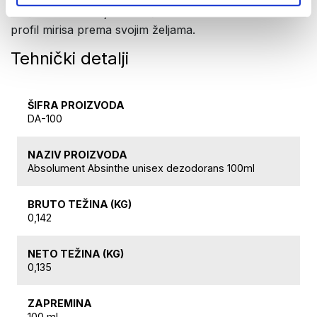
mešate i kombinujete različite mirise kako biste kreirali
profil mirisa prema svojim željama.
Tehnički detalji
ŠIFRA PROIZVODA
DA-100
NAZIV PROIZVODA
Absolument Absinthe unisex dezodorans 100ml
BRUTO TEŽINA (KG)
0,142
NETO TEŽINA (KG)
0,135
ZAPREMINA
100 ml