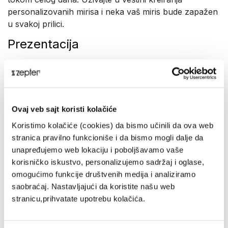
personalizovanih mirisa i neka vaš miris bude zapažen
u svakoj prilici.
Prezentacija
Absolument Absinthe dezodorans – Redefinišite
svoj miris!
Dok vrhunski parfemi Absolument Parfumeur®
kompanije Zepter nude retko i očaravajuće iskustvo,
Ovaj veb sajt koristi kolačiće
parfimisani dezodoransi unose potpuno novu
Koristimo kolačiće (cookies) da bismo učinili da ova web
dimenziju u vaše putovanje u svet mirisa - a to
stranica pravilno funkcioniše i da bismo mogli dalje da
je umetnost slojevitog nanošenja mirisa. Reč je o
unapređujemo web lokaciju i poboljšavamo vaše
stvaranju jedinstvenog i višedimenzionalnog doživljaja
korisničko iskustvo, personalizujemo sadržaj i oglase,
mirisa.
omogućimo funkcije društvenih medija i analiziramo
Produžite trajnost mirisa:
Parfemi su kreirani tako da
saobraćaj. Nastavljajući da koristite našu web
se zadržavaju na koži i ostavljaju upečatljiv utisak, ali
stranicu,prihvatate upotrebu kolačića.
kada se koriste u kombinaciji sa odličnim Zepter
dezodoransima značajno se produžava njihova