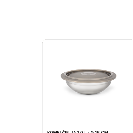
KOMBI ČINIJA 1,0 L / Ø 16 CM