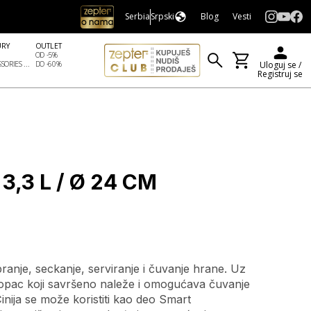
Serbia
Srpski
Blog
Vesti
URY
OUTLET
OD -5%
SORIES ...
DO -60%
Uloguj se /
Registruj se
3,3 L / Ø 24 CM
pranje, seckanje, serviranje i čuvanje hrane. Uz
oklopac koji savršeno naleže i omogućava čuvanje
inija se može koristiti kao deo Smart