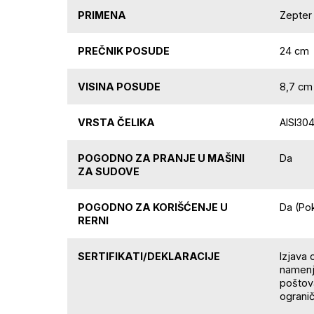
PRIMENA
Zepter 
PREČNIK POSUDE
24 cm
VISINA POSUDE
8,7 cm
VRSTA ČELIKA
AISI30
POGODNO ZA PRANJE U MAŠINI
Da
ZA SUDOVE
POGODNO ZA KORIŠĆENJE U
Da (Pok
RERNI
SERTIFIKATI/DEKLARACIJE
Izjava 
namenj
poštova
ogranič