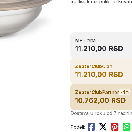
multisistema prilikom kuvanj
MP Cena
11.210,00 RSD
ZepterClub
Član
11.210,00 RSD
ZepterClub
Partner
-4%
10.762,00 RSD
Dostava u roku od 7 radni
Podeli: