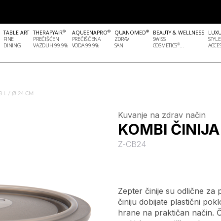
®
®
®
TABLE ART
THERAPYAIR
AQUEENAPRO
QUANOMED
BEAUTY & WELLNESS
LUX
FINE
PREČIŠĆEN
PREČIŠČENA
ZDRAV
SWISS
STYLE
®
DINING
VAZDUH 99.9%
VODA 99.9%
SAN
COSMETICS
...
ACCES
3 L / Ø 24 CM
Kuvanje na zdrav način
KOMBI ČINIJA 
Z-CB24
Zepter činije su odlične za 
činiju dobijate plastični p
hrane na praktičan način. Č