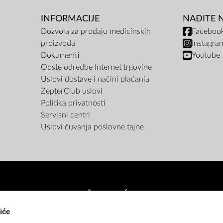
INFORMACIJE
NAĐITE 
Dozvola za prodaju medicinskih
Faceboo
proizvoda
Instagra
Dokumenti
Youtube
Opšte odredbe Internet trgovine
Uslovi dostave i načini plaćanja
ZepterClub uslovi
Politika privatnosti
Servisni centri
Uslovi čuvanja poslovne tajne
NAČINI PLAĆANJA
iće