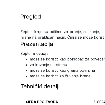
Pregled
Zepter činije su odlične za pranje, seckanje, 
hrane na praktičan način. Činija se može korist
Prezentacija
Zepter inovacija:
može se koristiti kao poklopac za poveć
za kuvanje u sistemu
može se koristiti kao grejna površina
može se koristiti za čuvanje hrane
Tehnički detalji
ŠIFRA PROIZVODA
Z-CB2