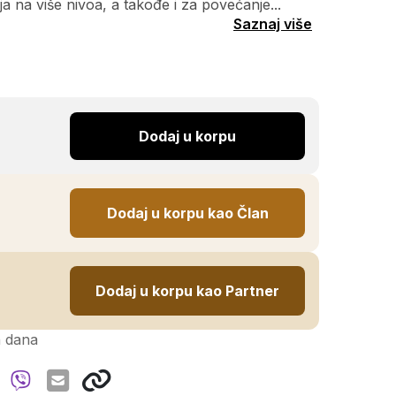
a na više nivoa, a takođe i za povećanje...
Saznaj više
Dodaj u korpu
Dodaj u korpu kao Član
Dodaj u korpu kao Partner
h dana