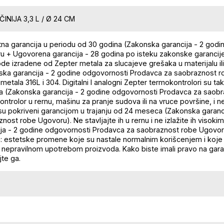
ČINIJA 3,3 L / Ø 24 CM
tna garancija u periodu od 30 godina (Zakonska garancija - 2 god
u + Ugovorena garancija - 28 godina po isteku zakonske garancij
de izradene od Zepter metala za slucajeve grešaka u materijalu il
ska garancija - 2 godine odgovornosti Prodavca za saobraznost ro
metala 316L i 304. Digitalni I analogni Zepter termokontrolori su t
 (Zakonska garancija - 2 godine odgovornosti Prodavca za saobra
ntrolor u rernu, mašinu za pranje sudova ili na vruce površine, i n
 su pokriveni garancijom u trajanju od 24 meseca (Zakonska garan
nost robe Ugovoru). Ne stavljajte ih u rernu i ne izlažite ih viso
ija - 2 godine odgovornosti Prodavca za saobraznost robe Ugovoru
a: estetske promene koje su nastale normalnim korišcenjem i koje
 nepravilnom upotrebom proizvoda. Kako biste imali pravo na gara
te ga.