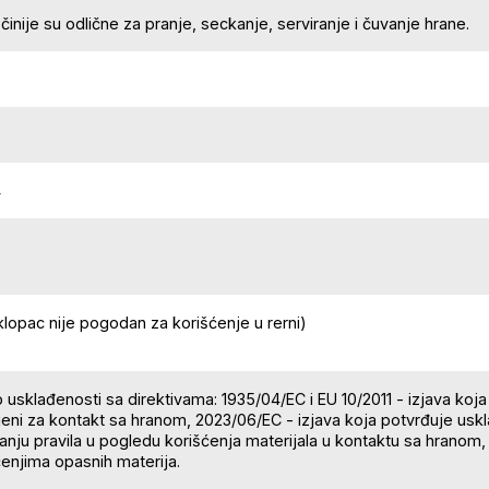
činije su odlične za pranje, seckanje, serviranje i čuvanje hrane.
4
lopac nije pogodan za korišćenje u rerni)
o usklađenosti sa direktivama: 1935/04/EC i EU 10/2011 - izjava koja 
eni za kontakt sa hranom, 2023/06/EC - izjava koja potvrđuje u
nju pravila u pogledu korišćenja materijala u kontaktu sa hranom,
enjima opasnih materija.