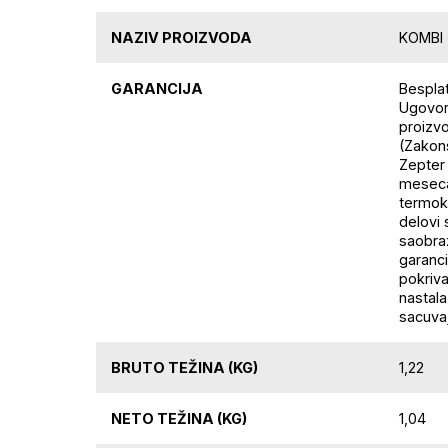
NAZIV PROIZVODA
KOMBI 
GARANCIJA
Bespla
Ugovor
proizvo
(Zakon
Zepter 
meseca
termoko
delovi
saobraz
garanc
pokriv
nastala
sacuvaj
BRUTO TEŽINA (KG)
1,22
NETO TEŽINA (KG)
1,04