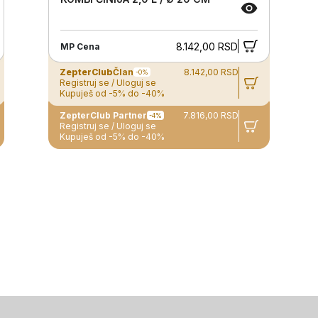
8.142,00 RSD
MP Cena
ZepterClub
Član
8.142,00 RSD
-0%
Registruj se / Uloguj se
Kupuješ od -5% do -40%
ZepterClub Partner
7.816,00 RSD
-4%
Registruj se / Uloguj se
Kupuješ od -5% do -40%