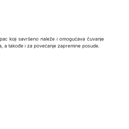
klopac koji savršeno naleže i omogućava čuvanje
voa, a takođe i za povećanje zapremine posude.