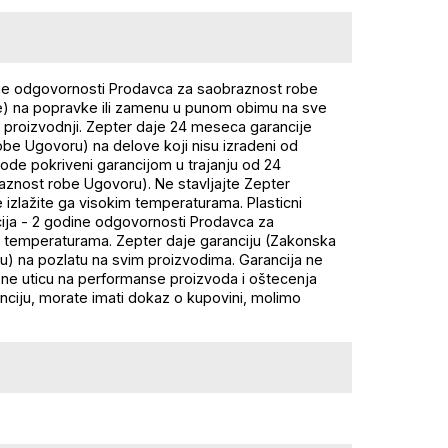
ine odgovornosti Prodavca za saobraznost robe
e) na popravke ili zamenu u punom obimu na sve
i proizvodnji. Zepter daje 24 meseca garancije
be Ugovoru) na delove koji nisu izradeni od
akode pokriveni garancijom u trajanju od 24
znost robe Ugovoru). Ne stavljajte Zepter
e izlažite ga visokim temperaturama. Plasticni
cija - 2 godine odgovornosti Prodavca za
kim temperaturama. Zepter daje garanciju (Zakonska
) na pozlatu na svim proizvodima. Garancija ne
 ne uticu na performanse proizvoda i oštecenja
nciju, morate imati dokaz o kupovini, molimo