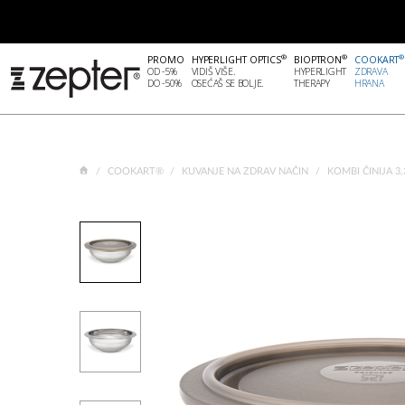
®
®
®
PROMO
HYPERLIGHT OPTICS
BIOPTRON
COOKART
OD -5%
VIDIŠ VIŠE.
HYPERLIGHT
ZDRAVA
DO -50%
OSEĆAŠ SE BOLJE.
THERAPY
HRANA
COOKART®
KUVANJE NA ZDRAV NAČIN
KOMBI ČINIJA 3,