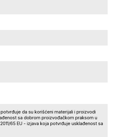
potvrđuje da su korišćeni materijali i proizvodi
sklađenost sa dobrom proizvođačkom praksom u
 2011/65 EU - izjava koja potvrđuje usklađenost sa