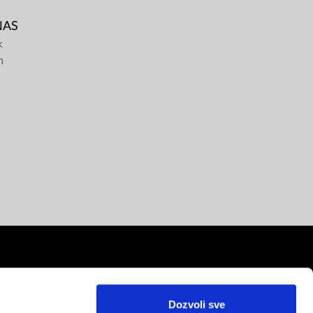
NAS
k
m
Dozvoli sve