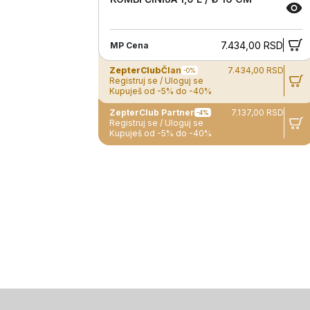
7.434,00 RSD
MP Cena
ZepterClub
Član
7.434,00 RSD
-0%
Registruj se / Uloguj se
Kupuješ od -5% do -40%
ZepterClub Partner
7.137,00 RSD
-4%
Registruj se / Uloguj se
Kupuješ od -5% do -40%