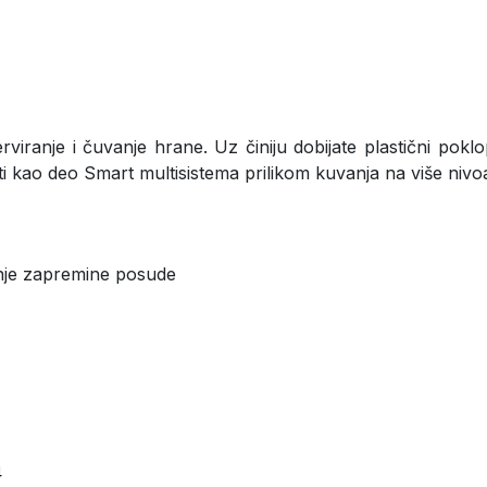
serviranje i čuvanje hrane. Uz činiju dobijate plastični po
iti kao deo Smart multisistema prilikom kuvanja na više ni
anje zapremine posude
4