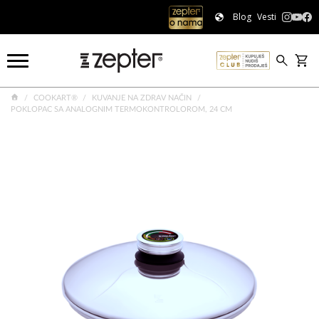
Blog
Vesti
COOKART®
KUVANJE NA ZDRAV NAČIN
POKLOPAC SA ANALOGNIM TERMOKONTROLOROM, 24 CM