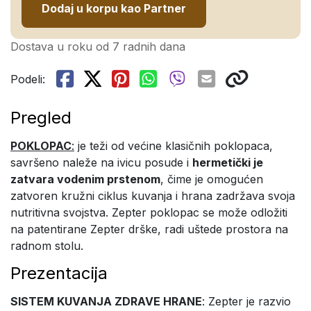
Dodaj u korpu kao Partner
Dostava u roku od 7 radnih dana
Podeli:
Pregled
POKLOPAC
:
je teži od većine klasičnih poklopaca,
savršeno naleže na ivicu posude i
hermetički je
zatvara vodenim prstenom
, čime je omogućen
zatvoren kružni ciklus kuvanja i hrana zadržava svoja
nutritivna svojstva. Zepter poklopac se može odložiti
na patentirane Zepter drške, radi uštede prostora na
radnom stolu.
Prezentacija
SISTEM KUVANJA ZDRAVE HRANE
: Zepter je razvio