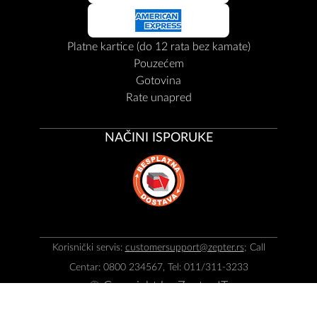
Platne kartice (do 12 rata bez kamate)
Pouzećem
Gotovina
Rate unapred
NAČINI ISPORUKE
Korisnički servis:
customersupport@zepter.rs
; Call
Centar: 0800 234567, Tel: 011/311-3233
© Copyright by
Zepter IT