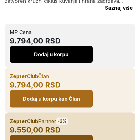
zatvoren kružni ciklus kuvanja i hrana zadržava...
Saznaj više
MP Cena
9.794,00 RSD
Dodaj u korpu
ZepterClub
Član
9.794,00 RSD
Dodaj u korpu kao Član
ZepterClub
Partner
-2%
9.550,00 RSD