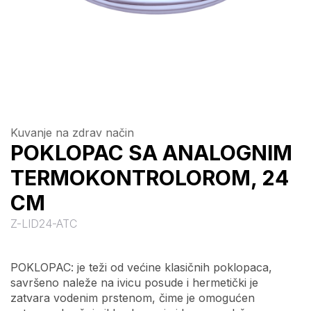
Kuvanje na zdrav način
POKLOPAC SA ANALOGNIM
TERMOKONTROLOROM, 24
CM
Z-LID24-ATC
POKLOPAC: je teži od većine klasičnih poklopaca,
savršeno naleže na ivicu posude i hermetički je
zatvara vodenim prstenom, čime je omogućen