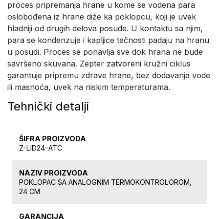
proces pripremanja hrane u kome se vodena para
oslobođena iz hrane diže ka poklopcu, koji je uvek
hladniji od drugih delova posude. U kontaktu sa njim,
para se kondenzuje i kapljice tečnosti padaju na hranu
u posudi. Proces se ponavlja sve dok hrana ne bude
savršeno skuvana. Zepter zatvoreni kružni ciklus
garantuje pripremu zdrave hrane, bez dodavanja vode
ili masnoća, uvek na niskim temperaturama.
Tehnički detalji
ŠIFRA PROIZVODA
Z-LID24-ATC
NAZIV PROIZVODA
POKLOPAC SA ANALOGNIM TERMOKONTROLOROM,
24 CM
GARANCIJA