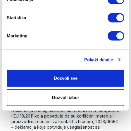
na svim proizvodima. Garancija ne pokriva: estetske
promene koje su nastale normalnim korišcenjem i
koje ne uticu na performanse proizvoda i oštecenja
nastala nepravilnom upotrebom proizvoda. Kako biste
Statistika
imali pravo na garanciju, morate imati dokaz o
kupovini, molimo sacuvajte ga.
Marketing
BRUTO TEŽINA (KG)
2,5
Pokaži detalje
NETO TEŽINA (KG)
2,1
Dozvoli sve
POKAZATELJ TEMPERATURE
Analogni termokontrolor.
Dozvoli izbor
SERTIFIKATI/DEKLARACIJE
Deklaracija o usaglašenosti sa Direktivama 1935/04/EC
i EU 10/2011 koja potvrđuje da su korišćeni materijali i
proizvodi namenjeni za kontakt s hranom, 2023/06/EC
– deklaracija koja potvrđuje usaglašenost sa