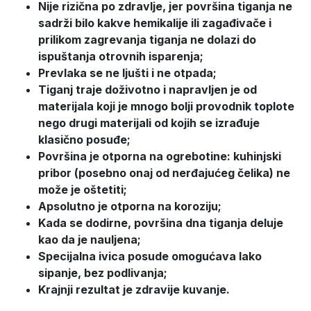
Nije rizična po zdravlje, jer površina tiganja ne
sadrži bilo kakve hemikalije ili zagađivače i
prilikom zagrevanja tiganja ne dolazi do
ispuštanja otrovnih isparenja;
Prevlaka se ne ljušti i ne otpada;
Tiganj traje doživotno i napravljen je od
materijala koji je mnogo bolji provodnik toplote
nego drugi materijali od kojih se izrađuje
klasično posuđe;
Površina je otporna na ogrebotine: kuhinjski
pribor (posebno onaj od nerđajućeg čelika) ne
može je oštetiti;
Apsolutno je otporna na koroziju;
Kada se dodirne, površina dna tiganja deluje
kao da je nauljena;
Specijalna ivica posude omogućava lako
sipanje, bez podlivanja;
Krajnji rezultat je zdravije kuvanje.