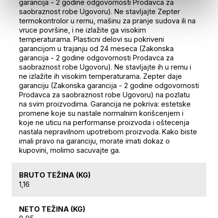
garancija - 2 godine odgovornosti Prodavca za
saobraznost robe Ugovoru). Ne stavljajte Zepter
termokontrolor u rernu, mašinu za pranje sudova ili na
vruce površine, i ne izlažite ga visokim
temperaturama. Plasticni delovi su pokriveni
garancijom u trajanju od 24 meseca (Zakonska
garancija - 2 godine odgovornosti Prodavca za
saobraznost robe Ugovoru). Ne stavljajte ih u rernu i
ne izlažite ih visokim temperaturama. Zepter daje
garanciju (Zakonska garancija - 2 godine odgovornosti
Prodavca za saobraznost robe Ugovoru) na pozlatu
na svim proizvodima. Garancija ne pokriva: estetske
promene koje su nastale normalnim korišcenjem i
koje ne uticu na performanse proizvoda i oštecenja
nastala nepravilnom upotrebom proizvoda. Kako biste
imali pravo na garanciju, morate imati dokaz o
kupovini, molimo sacuvajte ga.
BRUTO TEŽINA (KG)
1,16
NETO TEŽINA (KG)