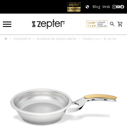
Blog
Vesti
COOKART®
KUVANJE NA ZDRAV NAČIN
TIGANJ 1,6 L / Ø 20 CM