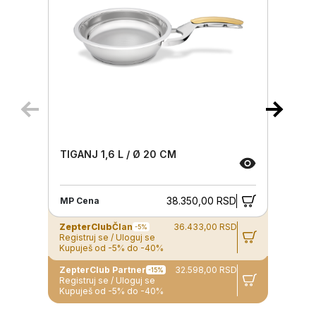
TIGANJ 1,6 L / Ø 20 CM
38.350,00 RSD
MP Cena
ZepterClub
Član
36.433,00 RSD
-5%
Registruj se / Uloguj se
Kupuješ od -5% do -40%
ZepterClub Partner
32.598,00 RSD
-15%
Registruj se / Uloguj se
Kupuješ od -5% do -40%