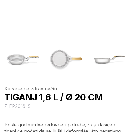
Kuvanje na zdrav način
TIGANJ 1,6 L / Ø 20 CM
Z-FP2016-S
Posle godinu-dve redovne upotrebe, vaš klasičan
tiganj će početi da se ljušti i deformiše, što negativno