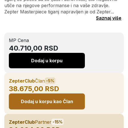
utiče na njegove performanse i na vaše zdravlje.
Zepter Masterpiece tiganj napravljen je od Zepter...
Saznaj više
MP Cena
40.710,00 RSD
Dodaj u korpu
ZepterClub
Član
-5%
38.675,00 RSD
Dodaj u korpu kao Član
ZepterClub
Partner
-15%