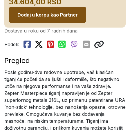
34.604,00 RSD
Dodaj u korpu kao Partner
Dostava u roku od 7 radnih dana
Podeli:
Pregled
Posle godinu-dve redovne upotrebe, vaš klasičan
tiganj će početi da se ljušti i deformiše, što negativno
utiče na njegove performanse i na vaše zdravlje.
Zepter Masterpiece tiganj napravljen je od Zepter
superiornog metala 316L, uz primenu patentirane URA
’non-stick’ tehnologije, bez nanošenja opasne, otrovne
prevlake. Omogućava kuvanje bez dodavanja
masnoće, na niskim temperaturama. Tiganj ima
doživotnu garanciju, i prilikom kuvanja možete koristiti