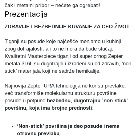
čak i metalni pribor – nećete ga ogrebati!
Prezentacija
ZDRAVIJE I BEZBEDNIJE KUVANJE ZA CEO ŽIVOT
Tiganji su posuđe koje najčešće menjamo u kuhinji
zbog dotrajalosti, ali to ne mora da bude slučaj.
Kvalitetni Masterpiece tiganji od superiornog Zepter
metala 316L su dugotrajni i izrađeni su od zdravih, ‘non-
stick’ materijala koji ne sadrže hemikalije.
Najnovija Zepter URA tehnologija ne koristi prevlake,
već transformiše molekularnu strukturu površine
posude u potpuno
bezbednu, dugotrajnu ’non-stick’
površinu, koja ima brojne prednosti:
’Non-stick’ površina je deo posude i nema
otrovnu prevlaku;