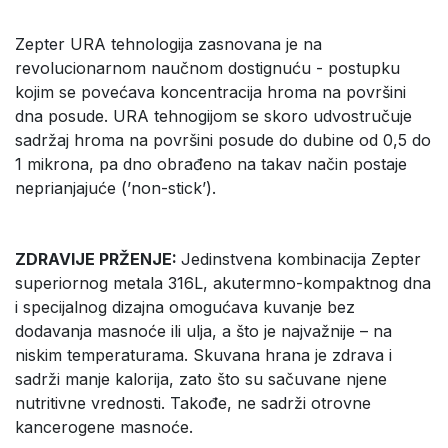
Zepter URA tehnologija zasnovana je na
revolucionarnom naučnom dostignuću - postupku
kojim se povećava koncentracija hroma na površini
dna posude. URA tehnogijom se skoro udvostručuje
sadržaj hroma na površini posude do dubine od 0,5 do
1 mikrona, pa dno obrađeno na takav način postaje
neprianjajuće (’non-stick’).
ZDRAVIJE PRŽENJE:
Jedinstvena kombinacija Zepter
superiornog metala 316L, akutermno-kompaktnog dna
i specijalnog dizajna omogućava kuvanje bez
dodavanja masnoće ili ulja, a što je najvažnije – na
niskim temperaturama. Skuvana hrana je zdrava i
sadrži manje kalorija, zato što su sačuvane njene
nutritivne vrednosti. Takođe, ne sadrži otrovne
kancerogene masnoće.