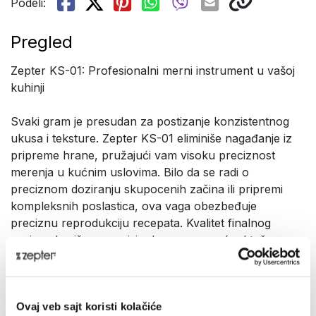
Podeli:
Pregled
Zepter KS-01: Profesionalni merni instrument u vašoj
kuhinji
Svaki gram je presudan za postizanje konzistentnog
ukusa i teksture. Zepter KS-01 eliminiše nagađanje iz
pripreme hrane, pružajući vam visoku preciznost
merenja u kućnim uslovima. Bilo da se radi o
preciznom doziranju skupocenih začina ili pripremi
kompleksnih poslastica, ova vaga obezbeđuje
preciznu reprodukciju recepata. Kvalitet finalnog
proizvoda više ne zavisi od procene, već od tačno
izmerenih vrednosti.
Prezentacija
Ovaj veb sajt koristi kolačiće
Tehnologija preciznog merenja i za najzahtevnije