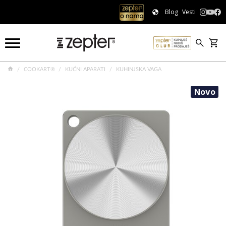
Blog
Vesti
COOKART®
KUĆNI APARATI
KUHINJSKA VAGA
Novo