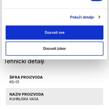
Kapacitet: Opseg merenja do 5 kg
Kontrola na dodir: LCD ekran i Tare funkcija za
sukcesivno merenje
Pokaži detalje
Merenje tečnosti: Namenski modovi za vodu i
mleko (ml)
Dozvoli sve
Optimizacija rada: Automatsko nuliranje i Auto-
Off funkcija
Kompaktno odlaganje: Ultra-tanak profil sa
Dozvoli izbor
otvorom za kačenje
Tehnički detalji
ŠIFRA PROIZVODA
KS-01
NAZIV PROIZVODA
KUHINJSKA VAGA