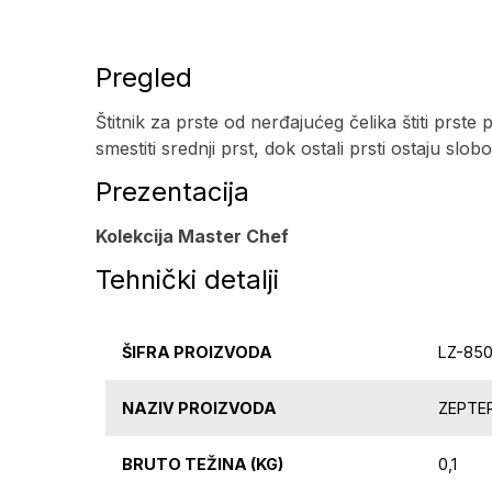
Pregled
Štitnik za prste od nerđajućeg čelika štiti prst
smestiti srednji prst, dok ostali prsti ostaju sl
Prezentacija
Kolekcija Master Chef
Tehnički detalji
ŠIFRA PROIZVODA
LZ-85
NAZIV PROIZVODA
ZEPTER
BRUTO TEŽINA (KG)
0,1