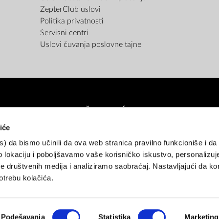
ZepterClub uslovi
Politika privatnosti
Servisni centri
Uslovi čuvanja poslovne tajne
NAČINI PLAĆANJA
iće
es) da bismo učinili da ova web stranica pravilno funkcioniše i d
atne kartice (do 12 rata bez kamate)
Pouzećem
Gotovina
Rate unap
 lokaciju i poboljšavamo vaše korisničko iskustvo, personalizuj
 društvenih medija i analiziramo saobraćaj. Nastavljajući da kor
NAČINI ISPORUKE
trebu kolačića.
Podešavanja
Statistika
Marketing