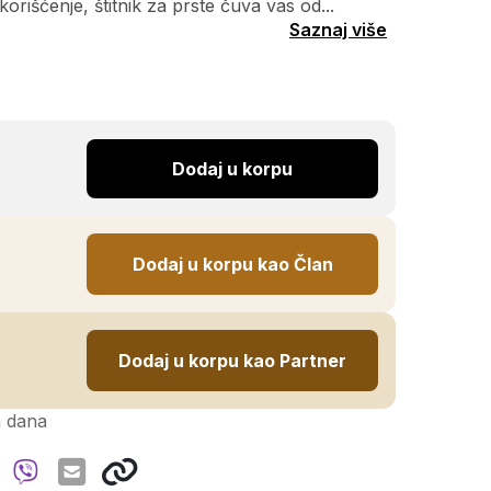
rišćenje, štitnik za prste čuva vas od...
Saznaj više
Dodaj u korpu
Dodaj u korpu kao Član
Dodaj u korpu kao Partner
h dana