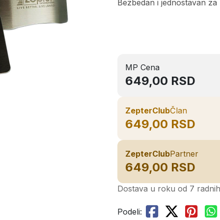
Bezbedan i jednostavan za ko
MP Cena
649,00 RSD
ZepterClub
Član
649,00 RSD
ZepterClub
Partner
649,00 RSD
Dostava u roku od 7 radni
Podeli: