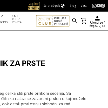
Serbia
Srpski
Blog
Vesti
URY
OUTLET
OD -5%
SORIES ...
DO -60%
Uloguj se /
Registruj se
IK ZA PRSTE
g čelika štiti prste prilikom sečenja. Sa
štitnika nalazi se zavareni prsten u koji možete
 dok ostali prsti ostaju slobodni za rad.