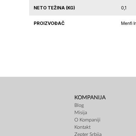
NETO TEŽINA (KG)
0,1
PROIZVOĐAČ
Menfi In
KOMPANIJA
Blog
Misija
O Kompaniji
Kontakt
Zepter Srbija