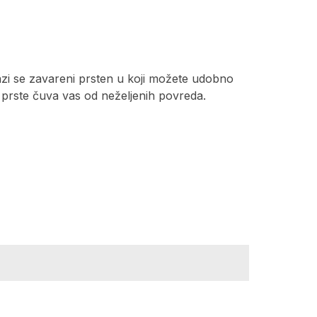
alazi se zavareni prsten u koji možete udobno
za prste čuva vas od neželjenih povreda.