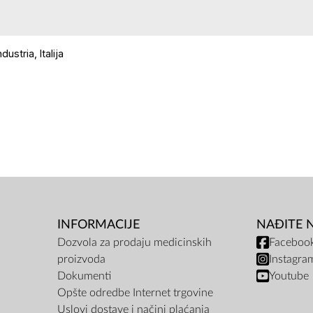
dustria, Italija
INFORMACIJE
NAĐITE 
Dozvola za prodaju medicinskih
Faceboo
proizvoda
Instagra
Dokumenti
Youtube
Opšte odredbe Internet trgovine
Uslovi dostave i načini plaćanja