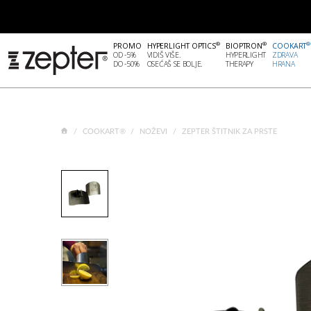
®
®
®
PROMO
HYPERLIGHT OPTICS
BIOPTRON
COOKART
OD -5%
VIDIŠ VIŠE.
HYPERLIGHT
ZDRAVA
DO -50%
OSEĆAŠ SE BOLJE.
THERAPY
HRANA
COOKART®
NOŽEVI
ZEPTER ŠTITNIK ZA PRSTE