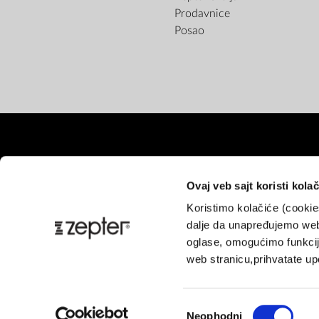
Prodavnice
Posao
Ovaj veb sajt koristi kolač
Koristimo kolačiće (cooki
Pl
dalje da unapređujemo web
oglase, omogućimo funkcije
web stranicu,prihvatate upo
Избор
Neophodni