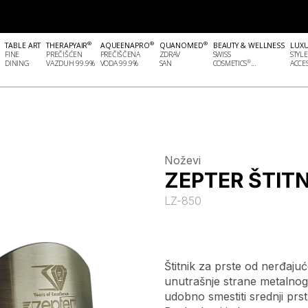
®
®
®
TABLE ART
THERAPYAIR
AQUEENAPRO
QUANOMED
BEAUTY & WELLNESS
LUX
FINE
PREČIŠĆEN
PREČIŠČENA
ZDRAV
SWISS
STYLE
®
DINING
VAZDUH 99.9%
VODA 99.9%
SAN
COSMETICS
...
ACCES
Noževi
ZEPTER ŠTITN
LZ-850
Štitnik za prste od nerđajuće
unutrašnje strane metalnog 
udobno smestiti srednji prst,