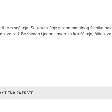
e prilikom sečenja. Sa unutrašnje strane metalnog štitnika n
obodni za rad. Bezbedan i jednostavan za korišćenje, štitnik 
0
 ŠTITNIK ZA PRSTE