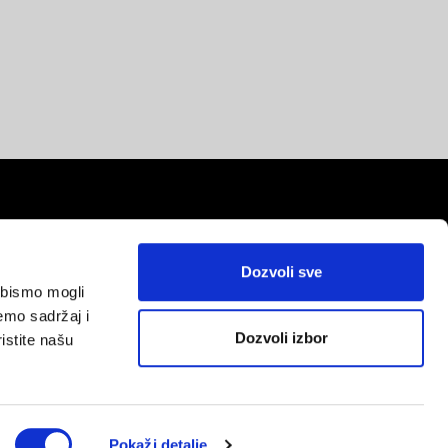
Dozvoli sve
a bismo mogli
red
emo sadržaj i
Dozvoli izbor
istite našu
Pokaži detalje