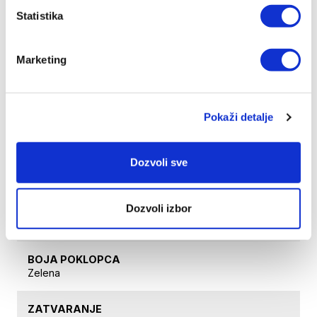
Za odlaganje vakuumirane hrane
Statistika
KAPACITET
Marketing
1,75 L
DIMENZIJE
Ø 11 x 26,5 cm
Pokaži detalje
SASTAV
Polikarbonska posuda, poklopac sa zaptivkom
Dozvoli sve
MATERIJAL
Dozvoli izbor
Poklopac od polikarbonata, silikonske zaptivke,
polietilenska mrežica
BOJA POKLOPCA
Zelena
ZATVARANJE