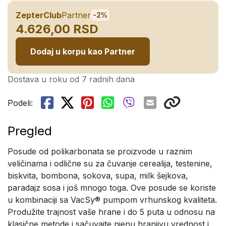
ZepterClub
Partner
-2%
4.626,00 RSD
Dodaj u korpu kao Partner
Dostava u roku od 7 radnih dana
Podeli:
Pregled
Posude od polikarbonata se proizvode u raznim
veličinama i odlične su za čuvanje cerealija, testenine,
biskvita, bombona, sokova, supa, milk šejkova,
paradajz sosa i još mnogo toga. Ove posude se koriste
u kombinaciji sa VacSy® pumpom vrhunskog kvaliteta.
Produžite trajnost vaše hrane i do 5 puta u odnosu na
klasične metode i sačuvajte njenu hranjivu vrednost i