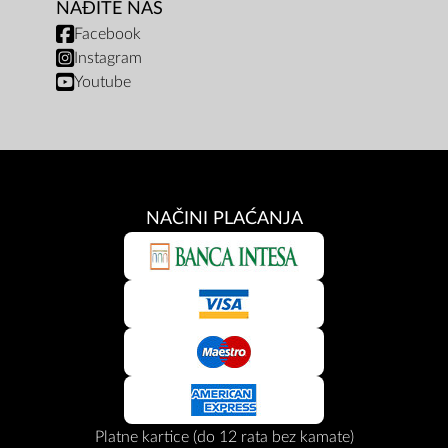
NAĐITE NAS
Facebook
Instagram
Youtube
NAČINI PLAĆANJA
Platne kartice (do 12 rata bez kamate)