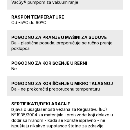
VacSy® pumpom za vakuumiranje
RASPON TEMPERATURE
Od -5ºC do 60ºC
POGODNO ZA PRANJE U MAŠINI ZA SUDOVE
Da - plastična posuda; preporučuje se ručno pranje
poklopca
POGODNO ZA KORIŠĆENJE U RERNI
Ne
POGODNO ZA KORIŠĆENJE U MIKROTALASNOJ
Da - ne prekoračiti preporucenu temperaturu
SERTIFIKATI/DEKLARACIJE
Izjava o usaglašenosti vezana za Regulativu (EC)
Nº1935/2004 za materijale i proizvode koji dolaze u
dodir sa hranom - kada se koriste ispravno - ne
ispuštaju nikakve supstance štetne za zdravlje.