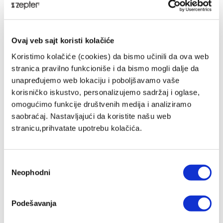
Tehnički detalji
Ovaj veb sajt koristi kolačiće
ŠIFRA PROIZVODA
Koristimo kolačiće (cookies) da bismo učinili da ova web
VS-013-15
stranica pravilno funkcioniše i da bismo mogli dalje da
unapređujemo web lokaciju i poboljšavamo vaše
NAZIV PROIZVODA
VACSY® PLASTIČNA POSUDA 1,75 L
korisničko iskustvo, personalizujemo sadržaj i oglase,
omogućimo funkcije društvenih medija i analiziramo
saobraćaj. Nastavljajući da koristite našu web
GARANCIJA
2 godine
stranicu,prihvatate upotrebu kolačića.
BRUTO TEŽINA (KG)
0,62
Избор
Neophodni
сагласности
NETO TEŽINA (KG)
0,42
Podešavanja
PRIMENA