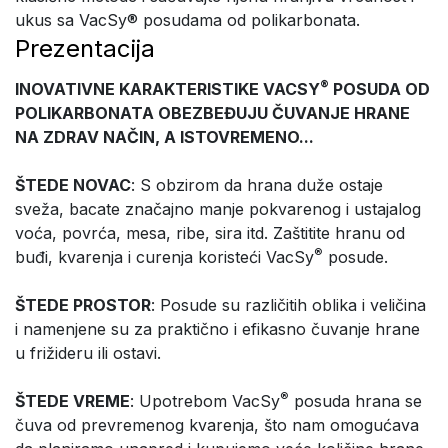
ukus sa VacSy® posudama od polikarbonata.
Prezentacija
®
INOVATIVNE KARAKTERISTIKE VACSY
POSUDA OD
POLIKARBONATA OBEZBEĐUJU ČUVANJE HRANE
NA ZDRAV NAČIN, A ISTOVREMENO...
ŠTEDE NOVAC
: S obzirom da hrana duže ostaje
sveža, bacate značajno manje pokvarenog i ustajalog
voća, povrća, mesa, ribe, sira itd. Zaštitite hranu od
®
buđi, kvarenja i curenja koristeći VacSy
posude.
ŠTEDE PROSTOR
: Posude su različitih oblika i veličina
i namenjene su za praktično i efikasno čuvanje hrane
u frižideru ili ostavi.
®
ŠTEDE VREME
: Upotrebom VacSy
posuda hrana se
čuva od prevremenog kvarenja, što nam omogućava