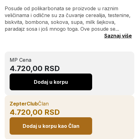
Posude od polikarbonata se proizvode u raznim
veličinama i odlične su za čuvanje cerealija, testenine,
biskvita, bombona, sokova, supa, milk šejkova,
paradajz sosa i još mnogo toga. Ove posude se...
Saznaj više
MP Cena
4.720,00 RSD
Dodaj u korpu
ZepterClub
Član
4.720,00 RSD
Dodaj u korpu kao Član