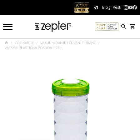
Blog
Vesti
COOKART®
VAKUUMIRANJE I ČUVANJE HRANE
VACSY® PLASTIČNA POSUDA 1,75 L