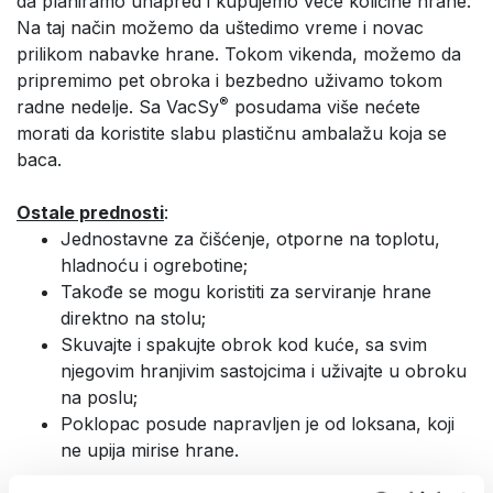
da planiramo unapred i kupujemo veće količine hrane.
Na taj način možemo da uštedimo vreme i novac
prilikom nabavke hrane. Tokom vikenda, možemo da
pripremimo pet obroka i bezbedno uživamo tokom
®
radne nedelje. Sa VacSy
posudama više nećete
morati da koristite slabu plastičnu ambalažu koja se
baca.
Ostale prednosti
:
Jednostavne za čišćenje, otporne na toplotu,
hladnoću i ogrebotine;
Takođe se mogu koristiti za serviranje hrane
direktno na stolu;
Skuvajte i spakujte obrok kod kuće, sa svim
njegovim hranjivim sastojcima i uživajte u obroku
na poslu;
Poklopac posude napravljen je od loksana, koji
ne upija mirise hrane.