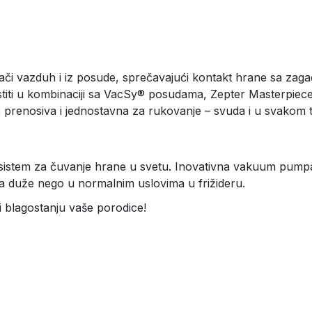
či vazduh i iz posude, sprečavajući kontakt hrane sa zagađ
stiti u kombinaciji sa VacSy® posudama, Zepter Masterpie
e prenosiva i jednostavna za rukovanje – svuda i u svakom 
ji sistem za čuvanje hrane u svetu. Inovativna vakuum pumpa 
a duže nego u normalnim uslovima u frižideru.
i blagostanju vaše porodice!