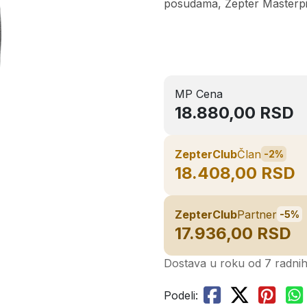
posudama, Zepter Masterpi
MP Cena
18.880,00 RSD
ZepterClub
Član
-2%
18.408,00 RSD
ZepterClub
Partner
-5%
17.936,00 RSD
Dostava u roku od 7 radni
Podeli: