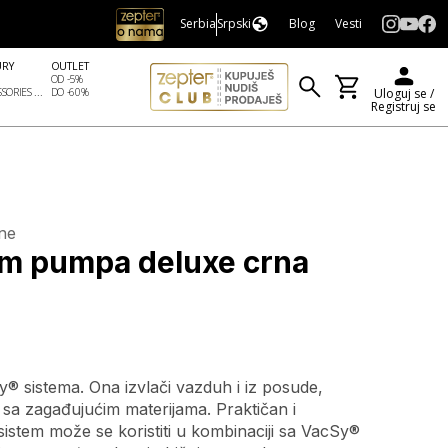
Serbia
Srpski
Blog
Vesti
URY
OUTLET
OD -5%
SORIES ...
DO -60%
Uloguj se /
Registruj se
ne
 pumpa deluxe crna
® sistema. Ona izvlači vazduh i iz posude,
 sa zagađujućim materijama. Praktičan i
istem može se koristiti u kombinaciji sa VacSy®