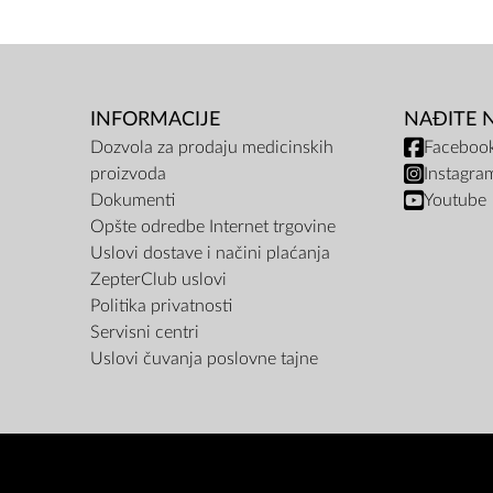
INFORMACIJE
NAĐITE 
Dozvola za prodaju medicinskih
Faceboo
proizvoda
Instagra
Dokumenti
Youtube
Opšte odredbe Internet trgovine
Uslovi dostave i načini plaćanja
ZepterClub uslovi
Politika privatnosti
Servisni centri
Uslovi čuvanja poslovne tajne