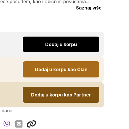
ece posuđem, kao i običnim posudama....
Saznaj više
Dodaj u korpu
Dodaj u korpu kao Član
Dodaj u korpu kao Partner
h dana