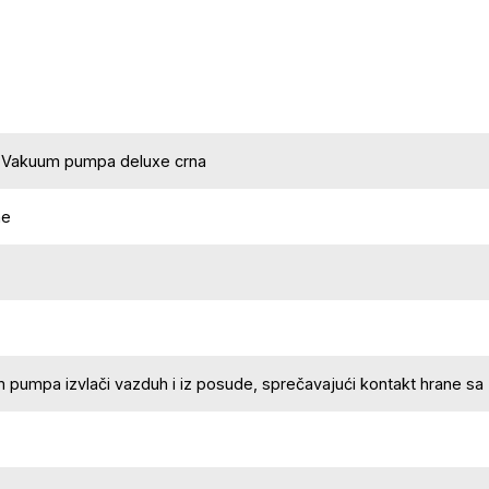
Vakuum pumpa deluxe crna
ne
 pumpa izvlači vazduh i iz posude, sprečavajući kontakt hrane sa