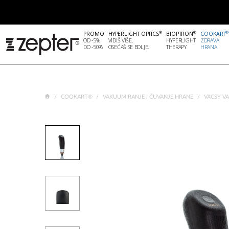
®
®
®
PROMO
HYPERLIGHT OPTICS
BIOPTRON
COOKART
OD -5%
VIDIŠ VIŠE.
HYPERLIGHT
ZDRAVA
DO -50%
OSEĆAŠ SE BOLJE.
THERAPY
HRANA
COOKART®
VAKUUMIRANJE I ČUVANJE HRANE
VACSY V