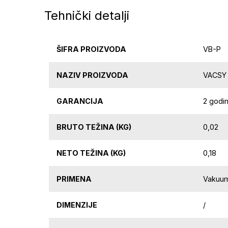
Tehnički detalji
ŠIFRA PROIZVODA
VB-P
NAZIV PROIZVODA
VACSY 
GARANCIJA
2 godi
BRUTO TEŽINA (KG)
0,02
NETO TEŽINA (KG)
0,18
PRIMENA
Vakuum
DIMENZIJE
/