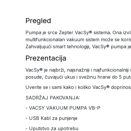
Pregled
Pumpa je srce Zepter VacSy® sistema. Ona izvla
multifunkcionalan vakuum sistem može se kori
Zahvaljujući smart tehnologiji, VacSy® pumpa j
Prezentacija
VacSy® je najbrži, najsnažniji i najfunkcionalni
posude, čuvajući ukus i svežinu hrane do 5 put
Uverite se i sami kako i koliko VacSy® doprinos
SADRŽAJ PAKOVANJA:
- VACSY VAKUUM PUMPA VB-P
- USB Kabl za punjenje
- Uputstvo za upotrebu