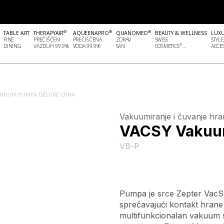
®
®
®
TABLE ART
THERAPYAIR
AQUEENAPRO
QUANOMED
BEAUTY & WELLNESS
LUX
FINE
PREČIŠĆEN
PREČIŠČENA
ZDRAV
SWISS
STYLE
®
DINING
VAZDUH 99.9%
VODA 99.9%
SAN
COSMETICS
...
ACCES
AKUUM PUMPA DELUXE CRNA
Vakuumiranje i čuvanje hra
VACSY Vakuum
VB-P
Pumpa je srce Zepter VacSy
sprečavajući kontakt hrane
multifunkcionalan vakuum s