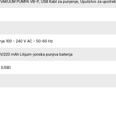
VAKUUM PUMPA VB-P, USB Kabl za punjenje, Uputstvo za upotre
nje 100 - 240 V AC - 50-60 Hz
V/220 mAh Litijum-jonska punjiva baterija
 (USB)