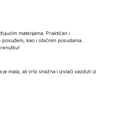
ujućim materijama. Praktičan i
ce posuđem, kao i običnim posudama.
trenutku!
je mala, ali vrlo snažna i izvlači vazduh iz