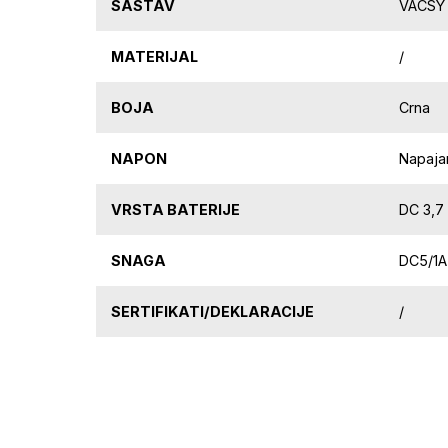
SASTAV
VACSY 
MATERIJAL
/
BOJA
Crna
NAPON
Napaja
VRSTA BATERIJE
DC 3,7 
SNAGA
DC5/1A
SERTIFIKATI/DEKLARACIJE
/