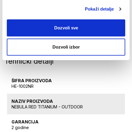
ima antistatičku komponentu koja odbija čestice prašine;
Pokaži detalje
2. Antirefleksni premaz smanjuje refleksiju svetlosti, čime se postižu
manji odsjaj, bolji vid i oštrija slika;
3. Tvrdi premaz štiti od ogrebotina i dodatno produžava vek trajanja
Dozvoli sve
antirefleksnog sloja.
ZC60-X®
4.
sloj restrukturira obrasce fotona u obrazac kvantne
hipersvetlosti.
Dozvoli izbor
Tehnički detalji
ŠIFRA PROIZVODA
HE-1002NR
NAZIV PROIZVODA
NEBULA RED TITANIUM - OUTDOOR
GARANCIJA
2 godine