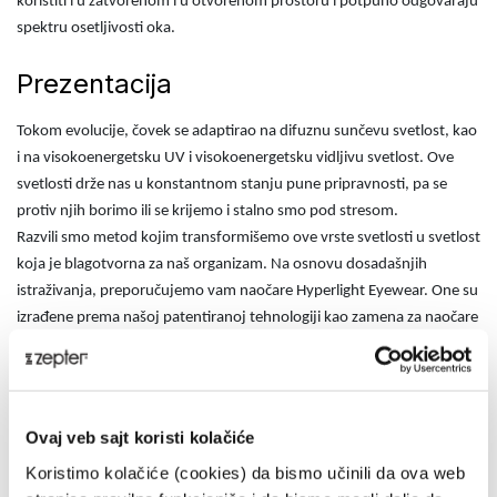
koristiti i u zatvorenom i u otvorenom prostoru i potpuno odgovaraju
spektru osetljivosti oka.
Prezentacija
Tokom evolucije, čovek se adaptirao na difuznu sunčevu svetlost, kao
i na visokoenergetsku UV i visokoenergetsku vidljivu svetlost. Ove
svetlosti drže nas u konstantnom stanju pune pripravnosti, pa se
protiv njih borimo ili se krijemo i stalno smo pod stresom.
Razvili smo metod kojim transformišemo ove vrste svetlosti u svetlost
koja je blagotvorna za naš organizam. Na osnovu dosadašnjih
istraživanja, preporučujemo vam naočare Hyperlight Eyewear. One su
izrađene prema našoj patentiranoj tehnologiji kao zamena za naočare
za sunce, jer blokiraju UV i visokoenergetsku plavu sunčevu svetlost.
Istovremeno, deluju relaksirajuće, poboljšavaju koncentraciju i štite
od štetnog dejstva plave svetlosti koju emituju LCD ili LED ekrani.
Karakteristike Hyperlight Eyewear naočara:
Ovaj veb sajt koristi kolačiće
Transformišu UV i visokoenergetsku plavu svetlost
u zeleni,
Koristimo kolačiće (cookies) da bismo učinili da ova web
žuti, narandžasti i crveni deo spektra vidljive svetlosti