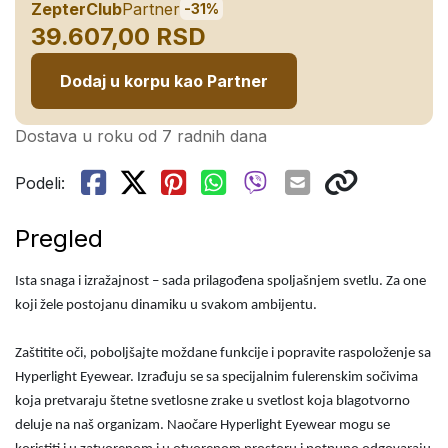
ZepterClub
Partner
-31%
39.607,00 RSD
Dodaj u korpu kao Partner
Dostava u roku od 7 radnih dana
Podeli:
Pregled
Ista snaga i izražajnost – sada prilagođena spoljašnjem svetlu. Za one
koji žele postojanu dinamiku u svakom ambijentu.
Zaštitite oči, poboljšajte moždane funkcije i popravite raspoloženje sa
Hyperlight Eyewear. Izrađuju se sa specijalnim fulerenskim sočivima
koja pretvaraju štetne svetlosne zrake u svetlost koja blagotvorno
deluje na naš organizam. Naočare Hyperlight Eyewear mogu se