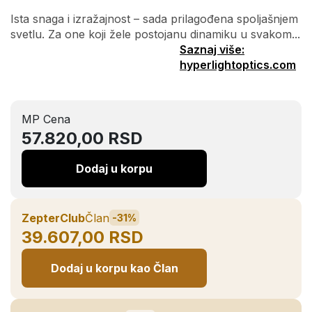
Ista snaga i izražajnost – sada prilagođena spoljašnjem
svetlu. Za one koji žele postojanu dinamiku u svakom...
Saznaj više:
hyperlightoptics.com
MP Cena
57.820,00 RSD
Dodaj u korpu
ZepterClub
Član
-31%
39.607,00 RSD
Dodaj u korpu kao Član