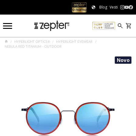
Blog
Vesti
HYPERLIGHT OPTICS®
HYPERLIGHT EYEWEAR
NEBULA RED TITANIUM - OUTDOOR
Novo