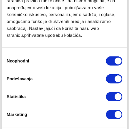
stranica pravilno funkcioniše i da bismo mogli dalje da
Transformišu plavu LED svetlost u
svetlost koja je prijatna za
unapređujemo web lokaciju i poboljšavamo vaše
oko
(što dovodi do relaksacije). Transformisana UV i plava
korisničko iskustvo, personalizujemo sadržaj i oglase,
visokoenergetska svetlost optimalno su prilagođene prirodnoj
omogućimo funkcije društvenih medija i analiziramo
osetljivosti oka
saobraćaj. Nastavljajući da koristite našu web
stranicu,prihvatate upotrebu kolačića.
Omogućavaju bolju oštrinu slike
Optimizuju
funkcije mozga
(harmonizuju EEG signale)
Избор
Regulišu rad
neuroendokrinih sistema
; utiču na povećanje
Neophodni
сагласности
nivoa serotonina i regulišu odnos serotinina i melatonina
(smanjuju depresiju i nesanicu)
Podešavanja
Utiču na biološki sat
- cirkardijalni ritam (regulišu krvni pritisak
i temperaturu tela)
Statistika
PREMAZI NA HYPERLIGHT PAMETNIM SOČIVIMA
Hyperlight pametna optika ima zaštitne premaze vrhunskog kvaliteta
Marketing
s obe strane sočiva.
1. Super Top Coat (STC) produžava vek trajanja sočiva, lako se čisti i