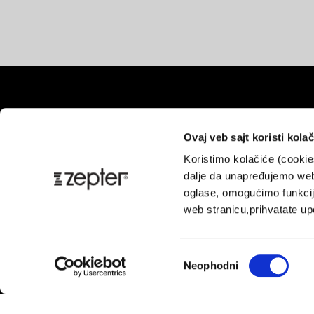
Ovaj veb sajt koristi kolač
Koristimo kolačiće (cooki
Pl
dalje da unapređujemo web
oglase, omogućimo funkcije
web stranicu,prihvatate upo
Избор
Neophodni
сагласности