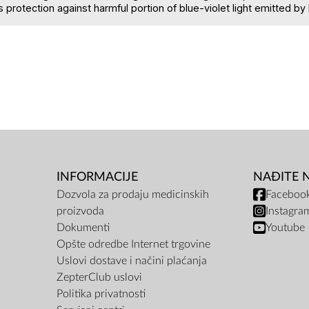
 protection against harmful portion of blue-violet light emitted b
INFORMACIJE
NAĐITE 
Dozvola za prodaju medicinskih
Faceboo
proizvoda
Instagra
Dokumenti
Youtube
Opšte odredbe Internet trgovine
Uslovi dostave i načini plaćanja
ZepterClub uslovi
Politika privatnosti