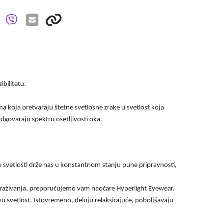
ibilitetu.
ma koja pretvaraju štetne svetlosne zrake u svetlost koja
govaraju spektru osetljivosti oka.
e svetlosti drže nas u konstantnom stanju pune pripravnosti,
straživanja, preporučujemo vam naočare Hyperlight Eyewear.
u svetlost. Istovremeno, deluju relaksirajuće, poboljšavaju