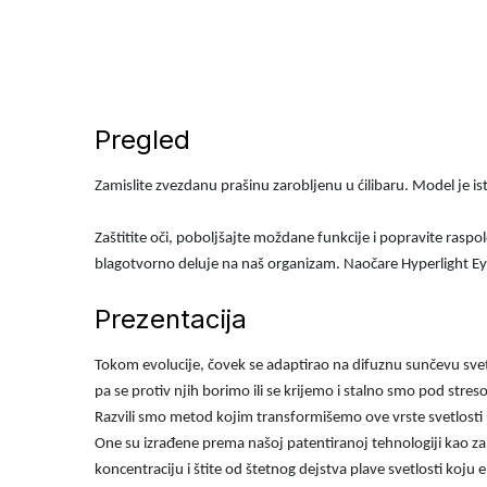
Pregled
Zamislite zvezdanu prašinu zarobljenu u ćilibaru. Model je is
Zaštitite oči, poboljšajte moždane funkcije i popravite raspo
blagotvorno deluje na naš organizam. Naočare Hyperlight Ey
Prezentacija
Tokom evolucije, čovek se adaptirao na difuznu sunčevu svet
pa se protiv njih borimo ili se krijemo i stalno smo pod stres
Razvili smo metod kojim transformišemo ove vrste svetlosti
One su izrađene prema našoj patentiranoj tehnologiji kao za
koncentraciju i štite od štetnog dejstva plave svetlosti koju e