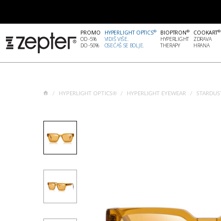
®
®
®
PROMO
HYPERLIGHT OPTICS
BIOPTRON
COOKART
OD -5%
VIDIŠ VIŠE.
HYPERLIGHT
ZDRAVA
DO -50%
OSEĆAŠ SE BOLJE.
THERAPY
HRANA
HYPERLIGHT OPTICS®
HYPERLIGHT EYEWEAR
STARDUS