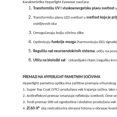
Karakteristike Hyperlight Eyewear naočara:
Transformišu UV i visokoenergetsku plavu svetlost
u
Transformišu plavu LED svetlost u
svetlost koja je pri
osetljivosti oka
Omogućavaju bolju oštrinu slike
Optimizuju
funkcije mozga
(harmonizuju EEG signale
Regulišu rad
neuroendokrinih sistema
; utiču na pov
Utiču na biološki sat
- cirkardijalni ritam (regulišu krv
PREMAZI NA HYPERLIGHT PAMETNIM SOČIVIMA
Hyperlight pametna optika ima zaštitne premaze vrhunskog kv
1. Super Top Coat (STC) produžava vek trajanja sočiva, lako s
2. Antirefleksni premaz smanjuje refleksiju svetlosti, čime se p
3. Tvrdi premaz štiti od ogrebotina i dodatno produžava vek t
4.
ZC60-X®
sloj restrukturira obrasce fotona u obrazac kvant