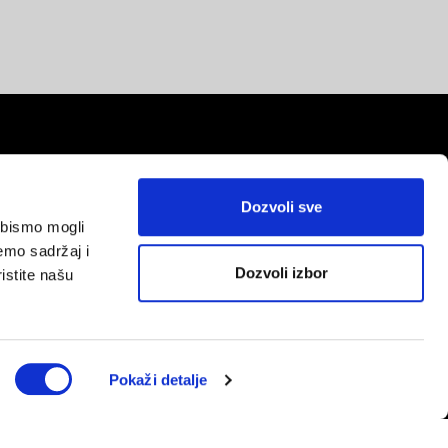
Dozvoli sve
a bismo mogli
red
emo sadržaj i
Dozvoli izbor
istite našu
Pokaži detalje