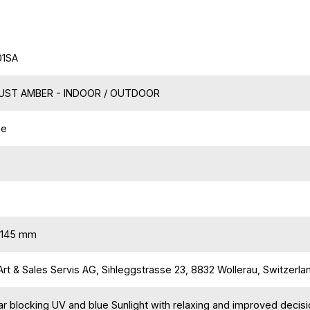
01SA
UST AMBER - INDOOR / OUTDOOR
ne
-145 mm
t & Sales Servis AG, Sihleggstrasse 23, 8832 Wollerau, Switzerla
r blocking UV and blue Sunlight with relaxing and improved deci