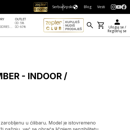
Serbia
Srpski
Blog
Vesti
URY
OUTLET
OD -5%
SORIES ...
DO -60%
Uloguj se /
Registruj se
BER - INDOOR /
zarobljenu u ćilibaru. Model je istovremeno
ži pažnju, već se obraća ličnijem senzibilitetu.