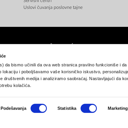
Servisni centri
Uslovi čuvanja poslovne tajne
NAČINI PLAĆANJA
iće
es) da bismo učinili da ova web stranica pravilno funkcioniše i d
atne kartice (do 12 rata bez kamate)
Pouzećem
Gotovina
Rate unap
 lokaciju i poboljšavamo vaše korisničko iskustvo, personalizuj
 društvenih medija i analiziramo saobraćaj. Nastavljajući da kor
NAČINI ISPORUKE
trebu kolačića.
Podešavanja
Statistika
Marketing