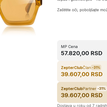
Zaštitite oči, poboljšajte m
MP Cena
57.820,00 RSD
ZepterClub
Član
-31%
39.607,00 RSD
ZepterClub
Partner
-31%
39.607,00 RSD
Dostava u roku od 7 radni