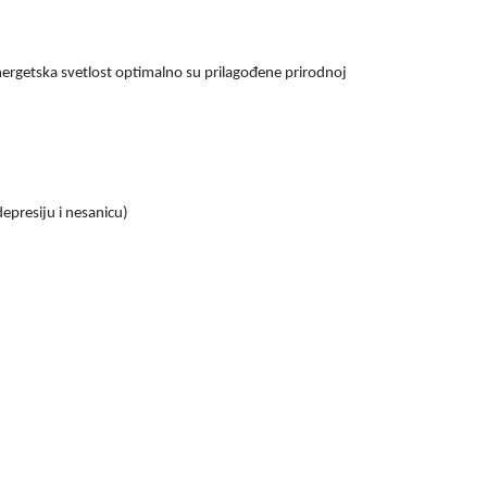
nergetska svetlost optimalno su prilagođene prirodnoj
epresiju i nesanicu)