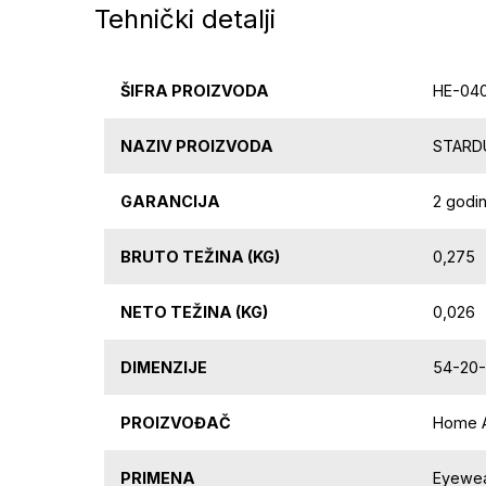
Tehnički detalji
ŠIFRA PROIZVODA
HE-04
NAZIV PROIZVODA
STARD
GARANCIJA
2 godi
BRUTO TEŽINA (KG)
0,275
NETO TEŽINA (KG)
0,026
DIMENZIJE
54-20
PROIZVOĐAČ
Home Ar
PRIMENA
Eyewea