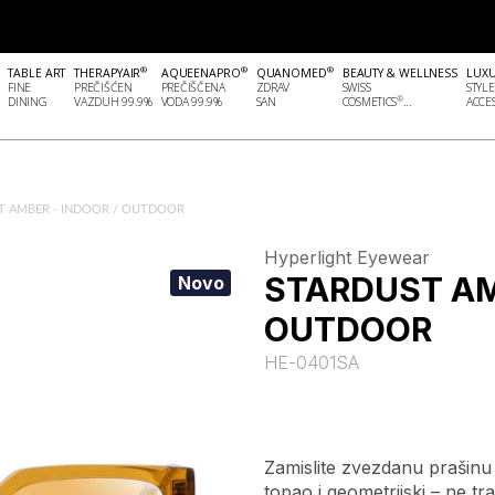
®
®
®
TABLE ART
THERAPYAIR
AQUEENAPRO
QUANOMED
BEAUTY & WELLNESS
LUX
FINE
PREČIŠĆEN
PREČIŠČENA
ZDRAV
SWISS
STYLE
®
DINING
VAZDUH 99.9%
VODA 99.9%
SAN
COSMETICS
...
ACCES
T AMBER - INDOOR / OUTDOOR
Hyperlight Eyewear
STARDUST AM
Novo
OUTDOOR
HE-0401SA
Zamislite zvezdanu prašinu 
topao i geometrijski – ne tra