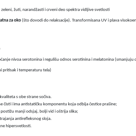
 zeleni, žuti, narandžasti i crveni deo spektra vidljive svetlosti
jatna za oko
(što dovodi do relaksacije). Transformisana UV i plava visokoe
)
ećanje nivoa serotonina i regulišu odnos serotinina i melatonina (smanjuju d
ni pritisak i temperaturu tela)
aliteta s obe strane sočiva.
e čisti i ima antistatičku komponentu koja odbija čestice prašine;
ostižu manji odsjaj, bolji vid i oštrija slika;
rajanja antirefleksnog sloja.
ne hipersvetlosti.