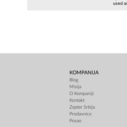
used as
KOMPANIJA
Blog
Misija
O Kompaniji
Kontakt
Zepter Srbija
Prodavnice
Posao