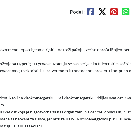
Podeli:
tovremeno topao i geometrijski – ne traži pažnju, već se obraća ličnijem senz
loženje sa Hyperlight Eyewear. Izrađuju se sa specijalnim fulerenskim sočivi
ewear mogu se koristiti i u zatvorenom i u otvorenom prostoru i potpuno od
lost, kao i na visokoenergetsku UV i visokoenergetsku vidljivu svetlost. Ov
om.
 u svetlost koja je blagotvorna za naš organizam. Na osnovu dosadašnjih i
mena za naočare za sunce, jer blokiraju UV i visokoenergetsku plavu sunčev
mituju LCD ili LED ekrani.