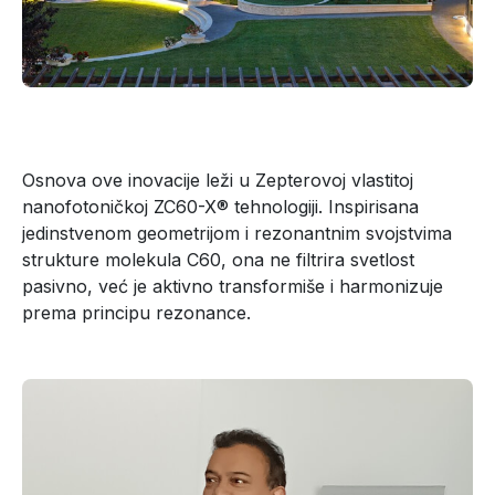
Osnova ove inovacije leži u Zepterovoj vlastitoj
nanofotoničkoj ZC60-X® tehnologiji. Inspirisana
jedinstvenom geometrijom i rezonantnim svojstvima
strukture molekula C60, ona ne filtrira svetlost
pasivno, već je aktivno transformiše i harmonizuje
prema principu rezonance.