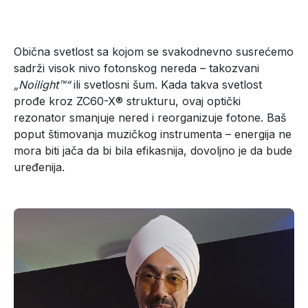
Obična svetlost sa kojom se svakodnevno susrećemo
sadrži visok nivo fotonskog nereda – takozvani
„Noilight™“
ili svetlosni šum. Kada takva svetlost
prođe kroz ZC60-X® strukturu, ovaj optički
rezonator smanjuje nered i reorganizuje fotone. Baš
poput štimovanja muzičkog instrumenta – energija ne
mora biti jača da bi bila efikasnija, dovoljno je da bude
uređenija.