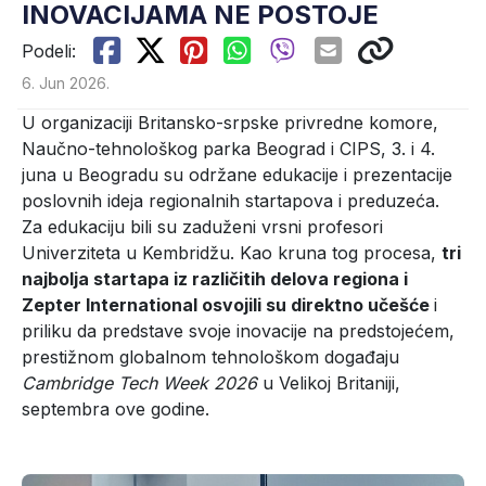
INOVACIJAMA NE POSTOJE
Podeli:
6. Jun 2026.
U organizaciji Britansko-srpske privredne komore,
Naučno-tehnološkog parka Beograd i CIPS, 3. i 4.
juna u Beogradu su održane edukacije i prezentacije
poslovnih ideja regionalnih startapova i preduzeća.
Za edukaciju bili su zaduženi vrsni profesori
Univerziteta u Kembridžu. Kao kruna tog procesa,
tri
najbolja startapa iz različitih delova regiona i
Zepter International osvojili su direktno učešće
i
priliku da predstave svoje inovacije na predstojećem,
prestižnom globalnom tehnološkom događaju
Cambridge Tech Week 2026
u Velikoj Britaniji,
septembra ove godine.