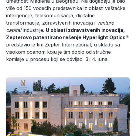
umetnosti Madlena u Beogradu. Na događaju je bilo
više od 150 vodećih predstavnika iz oblasti veštačke
inteligencije, telekomunikacija, digitalne
transformacije, zdravstvenih inovacija i
venture
capital
industrije
. U oblasti zdravstvenih inovacija,
Zepterovo patentirano rešenje Hyperlight Optics®
predstavio je tim Zepter International, u skladu sa
visokom ocenom koju je tim dobio od stručne
komisije u procesu koji se odvijao 3.i 4. juna.