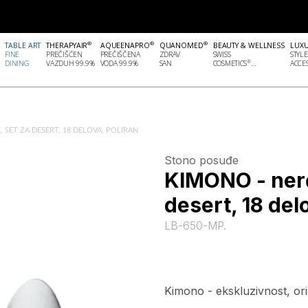
®
®
®
TABLE ART
THERAPYAIR
AQUEENAPRO
QUANOMED
BEAUTY & WELLNESS
LUX
FINE
PREČIŠĆEN
PREČIŠČENA
ZDRAV
SWISS
STYLE
®
DINING
VAZDUH 99.9%
VODA 99.9%
SAN
COSMETICS
...
ACCES
, SET ZA DESERT, 18 DELOVA, POLIRAN
Stono posuđe
KIMONO - nerđa
desert, 18 del
LB-650-MP.
Kimono - ekskluzivnost, orig