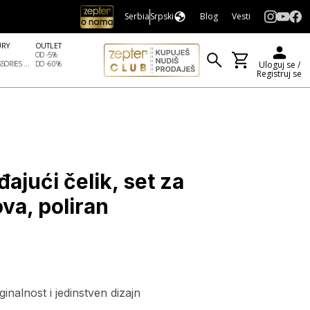
Serbia
Srpski
Blog
Vesti
URY
OUTLET
OD -5%
SORIES ...
DO -60%
Uloguj se /
Registruj se
jući čelik, set za
ova, poliran
inalnost i jedinstven dizajn