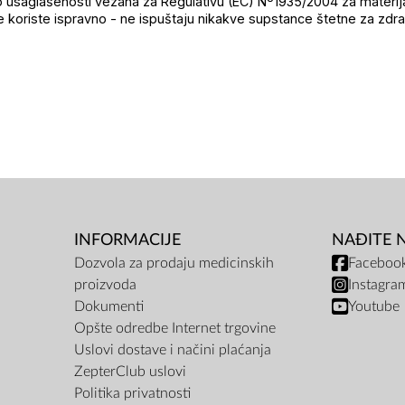
o usaglašenosti vezana za Regulativu (EC) Nº1935/2004 za materija
 koriste ispravno - ne ispuštaju nikakve supstance štetne za zdrav
INFORMACIJE
NAĐITE 
Dozvola za prodaju medicinskih
Faceboo
proizvoda
Instagra
Dokumenti
Youtube
Opšte odredbe Internet trgovine
Uslovi dostave i načini plaćanja
ZepterClub uslovi
Politika privatnosti