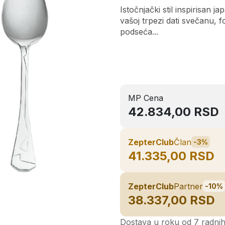
Istočnjački stil inspirisan
vašoj trpezi dati svečanu,
podseća...
MP Cena
42.834,00 RSD
ZepterClub
Član
-3%
41.335,00 RSD
ZepterClub
Partner
-10%
38.337,00 RSD
Dostava u roku od 7 radni