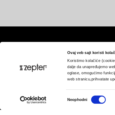
Ovaj veb sajt koristi kolač
Koristimo kolačiće (cooki
Pl
dalje da unapređujemo web
oglase, omogućimo funkcije
web stranicu,prihvatate upo
Избор
Neophodni
сагласности