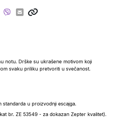
lnu notu. Drške su ukrašene motivom koji
m svaku priliku pretvoriti u svečanost.
h standarda u proizvodnji escajga.
fikat br. ZE 53549 - za dokazan Zepter kvalitet).