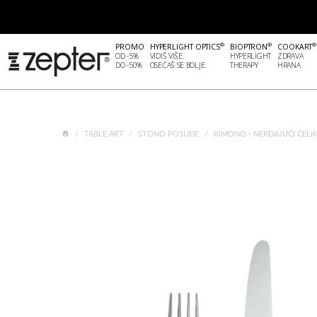
®
®
®
PROMO
HYPERLIGHT OPTICS
BIOPTRON
COOKART
OD -5%
VIDIŠ VIŠE.
HYPERLIGHT
ZDRAVA
DO -50%
OSEĆAŠ SE BOLJE.
THERAPY
HRANA
TABLE ART
STONO POSUĐE
KIMONO - NERĐAJUĆI ČELIK