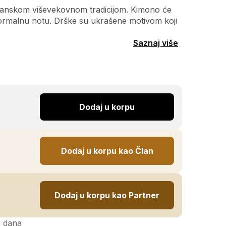
 japanskom viševekovnom tradicijom. Kimono će
 formalnu notu. Drške su ukrašene motivom koji
Saznaj više
Dodaj u korpu
Dodaj u korpu kao Član
Dodaj u korpu kao Partner
h dana