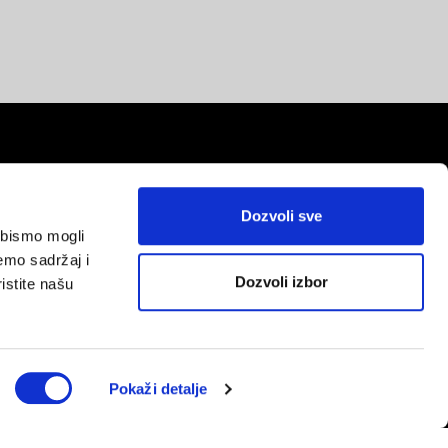
Dozvoli sve
a bismo mogli
red
emo sadržaj i
Dozvoli izbor
istite našu
Pokaži detalje