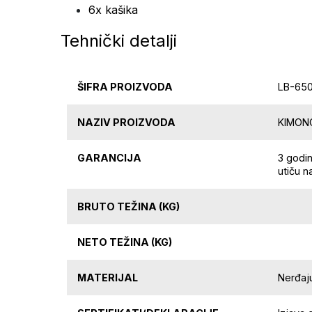
6x kašika
Tehnički detalji
ŠIFRA PROIZVODA
LB-65
NAZIV PROIZVODA
KIMONO 
GARANCIJA
3 godi
utiču n
BRUTO TEŽINA (KG)
NETO TEŽINA (KG)
MATERIJAL
Nerđaju