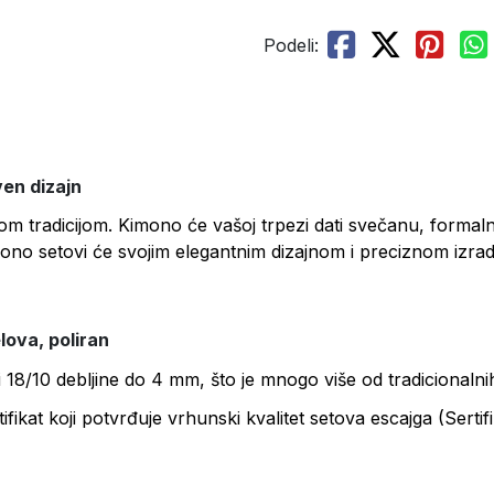
Podeli:
ven dizajn
vnom tradicijom. Kimono će vašoj trpezi dati svečanu, forma
ono setovi će svojim elegantnim dizajnom i preciznom izrado
lova, poliran
18/10 debljine do 4 mm, što je mnogo više od tradicionalni
ifikat koji potvrđuje vrhunski kvalitet setova escajga (Serti