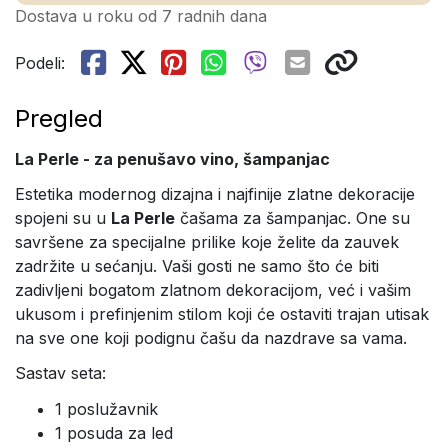
Dostava u roku od 7 radnih dana
Podeli:
Pregled
La Perle - za penušavo vino, šampanjac
Estetika modernog dizajna i najfinije zlatne dekoracije
spojeni su u
La Perle
čašama za šampanjac. One su
savršene za specijalne prilike koje želite da zauvek
zadržite u sećanju. Vaši gosti ne samo što će biti
zadivljeni bogatom zlatnom dekoracijom, već i vašim
ukusom i prefinjenim stilom koji će ostaviti trajan utisak
na sve one koji podignu čašu da nazdrave sa vama.
Sastav seta:
1 poslužavnik
1 posuda za led