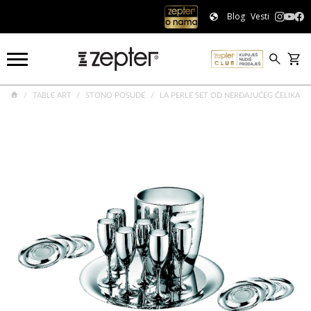
Blog
Vesti
TABLE ART
STONO POSUĐE
LA PERLE SET OD NERĐAJUĆEG ČELIKA