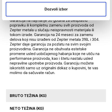
LA PERLE SET OD NERĐAJUĆEG ČELIKA
Dozvoli izbor
GARANCIJA
Garancija na najmanje 30 godina za besplatnu
popravku ili kompletnu zamenu svih proizvoda od
Zepter metala u slučaju neispravnosti materijala ili
tokom izrade. Garancija na 24 meseci za zamenu
delova koji nisu izrađeni od Zepter metala 316L i 304.
Zepter daje garanciju za pozlatu na svim svojim
proizvodima. Garancija ne obuhvata estetske
promene usled uobičajenog habanja koje ne utiču na
performanse proizvoda, kao i štetu nastalu usled
nepravilne upotrebe proizvoda. Garanciju možete
iskoristiti samo uz originalni dokaz o kupovini, te vas
molimo da sačuvate račun.
BRUTO TEŽINA (KG)
NETO TEŽINA (KG)