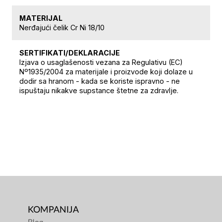
MATERIJAL
Nerđajući čelik Cr Ni 18/10
SERTIFIKATI/DEKLARACIJE
Izjava o usaglašenosti vezana za Regulativu (EC)
Nº1935/2004 za materijale i proizvode koji dolaze u
dodir sa hranom - kada se koriste ispravno - ne
ispuštaju nikakve supstance štetne za zdravlje.
KOMPANIJA