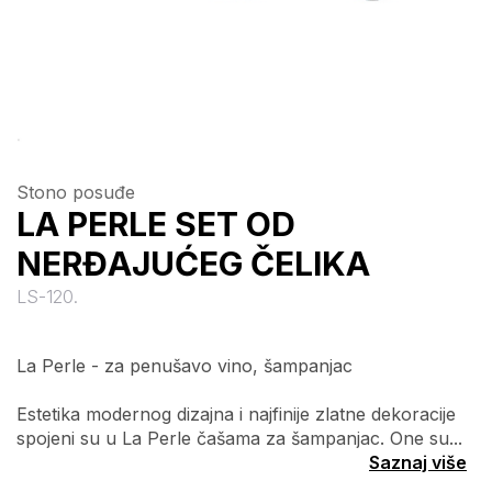
Stono posuđe
LA PERLE SET OD
NERĐAJUĆEG ČELIKA
LS-120.
La Perle - za penušavo vino, šampanjac
Estetika modernog dizajna i najfinije zlatne dekoracije
spojeni su u La Perle čašama za šampanjac. One su...
Saznaj više