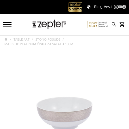
Blog
Vesti
TABLE ART
STONO POSUĐE
MAJESTIC PLATINUM ČINIJA ZA SALATU 13CM