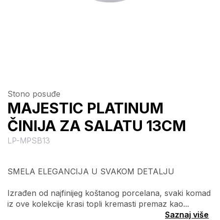
Stono posuđe
MAJESTIC PLATINUM
ČINIJA ZA SALATU 13CM
LP-MPSB13
SMELA ELEGANCIJA U SVAKOM DETALJU
Izrađen od najfinijeg koštanog porcelana, svaki komad
iz ove kolekcije krasi topli kremasti premaz kao...
Saznaj više