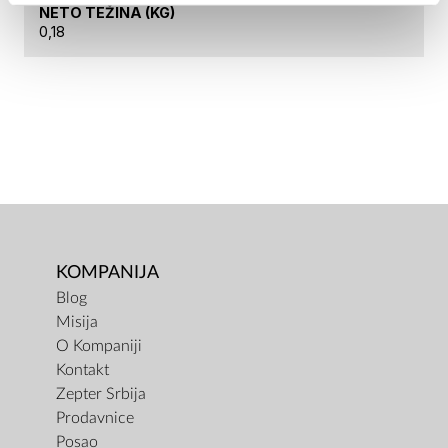
NETO TEŽINA (KG)
0,18
KOMPANIJA
Blog
Misija
O Kompaniji
Kontakt
Zepter Srbija
Prodavnice
Posao