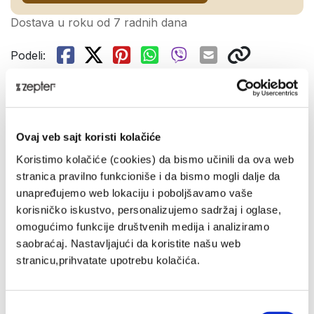
Dostava u roku od 7 radnih dana
Podeli:
Pregled
SMELA ELEGANCIJA U SVAKOM DETALJU
Ovaj veb sajt koristi kolačiće
Izrađen od najfinijeg koštanog porcelana, svaki komad
Koristimo kolačiće (cookies) da bismo učinili da ova web
iz ove kolekcije krasi topli kremasti premaz kao
stranica pravilno funkcioniše i da bismo mogli dalje da
podloga za vodeći ukrasni element – široku traku sa
unapređujemo web lokaciju i poboljšavamo vaše
filigranskim dekorom od platine.
korisničko iskustvo, personalizujemo sadržaj i oglase,
Prezentacija
omogućimo funkcije društvenih medija i analiziramo
saobraćaj. Nastavljajući da koristite našu web
Zanatlijska posvećenost i preciznost u izradi detalja
stranicu,prihvatate upotrebu kolačića.
vidljivi su u svakoj krivoj i pravoj liniji platinaste
ornamentike, te cela kolekcija odiše veličanstvenom
elegancijom. Oblik sam po sebi privlači pažnju, a
Избор