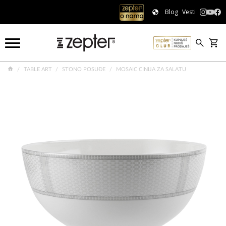
Blog
Vesti
TABLE ART
STONO POSUĐE
MOSAIC CINIJA ZA SALATU