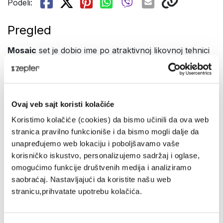
Podeli:
Pregled
Mosaic
set je dobio ime po atraktivnoj likovnoj tehnici
koja je inspirisala njegove kreatore, pa je i svaki detalj
izrađen sa posebnom pažnjom.
Izvanredno se uklapa u svaki stil enterijera,
prilagođava se i savremenoj i klasičnoj estetici, i tako
Ovaj veb sajt koristi kolačiće
zauvek postaje deo vašeg doma.
Koristimo kolačiće (cookies) da bismo učinili da ova web
stranica pravilno funkcioniše i da bismo mogli dalje da
Prezentacija
unapređujemo web lokaciju i poboljšavamo vaše
ELEGANCIJA I JEDNOSTAVNOST
korisničko iskustvo, personalizujemo sadržaj i oglase,
omogućimo funkcije društvenih medija i analiziramo
Najnoviji set iz poznate Zepter Masterpiece kolekcije
saobraćaj. Nastavljajući da koristite našu web
karakteriše očaravajuća harmonija elegancije i
stranicu,prihvatate upotrebu kolačića.
modernog minimalizma.
Ovaploćuje ideju da istinski luksuz počiva na umetnosti