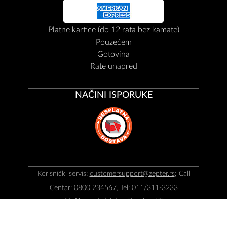
Platne kartice (do 12 rata bez kamate)
Pouzećem
Gotovina
Rate unapred
NAČINI ISPORUKE
Korisnički servis:
customersupport@zepter.rs
; Call
Centar: 0800 234567, Tel: 011/311-3233
© Copyright by
Zepter IT