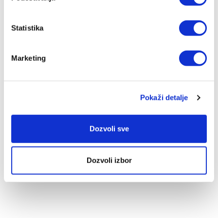
Tehnički detalji
Statistika
ŠIFRA PROIZVODA
LP-RGCR
Marketing
NAZIV PROIZVODA
RIO GOLD POSUDA ZA MLEKO 0,21 L
Pokaži detalje
BRUTO TEŽINA (KG)
0,34
Dozvoli sve
NETO TEŽINA (KG)
0,18
Dozvoli izbor