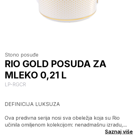
Stono posuđe
RIO GOLD POSUDA ZA
MLEKO 0,21 L
LP-RGCR
DEFINICIJA LUKSUZA
Ova predivna serija nosi sva obeležja koja su Rio
učinila omiljenom kolekcijom: nenadmašnu izradu,...
Saznaj više