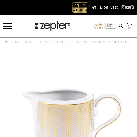
Blog
Vesti
TABLE ART
STONO POSUĐE
RIO GOLD POSUDA ZA MLEKO 0,21 L