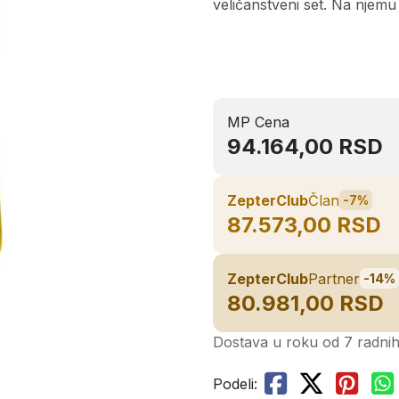
veličanstveni set. Na njemu 
MP Cena
94.164,00 RSD
ZepterClub
Član
-7%
87.573,00 RSD
ZepterClub
Partner
-14%
80.981,00 RSD
Dostava u roku od 7 radni
Podeli: