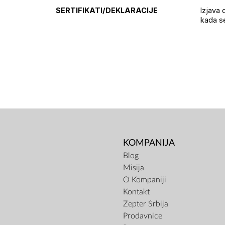
SERTIFIKATI/DEKLARACIJE
Izjava 
kada se
KOMPANIJA
Blog
Misija
O Kompaniji
Kontakt
Zepter Srbija
Prodavnice