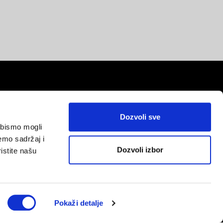
Dozvoli sve
a bismo mogli
red
emo sadržaj i
Dozvoli izbor
istite našu
Pokaži detalje