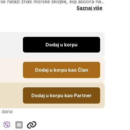
se nalazi znak morske školjke, koji asocira na...
Saznaj više
Dodaj u korpu
Dodaj u korpu kao Član
Dodaj u korpu kao Partner
h dana