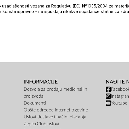
o usaglašenosti vezana za Regulativu (EC) Nº1935/2004 za materija
 koriste ispravno - ne ispuštaju nikakve supstance štetne za zdrav
INFORMACIJE
NAĐITE 
Dozvola za prodaju medicinskih
Faceboo
proizvoda
Instagra
Dokumenti
Youtube
Opšte odredbe Internet trgovine
Uslovi dostave i načini plaćanja
ZepterClub uslovi