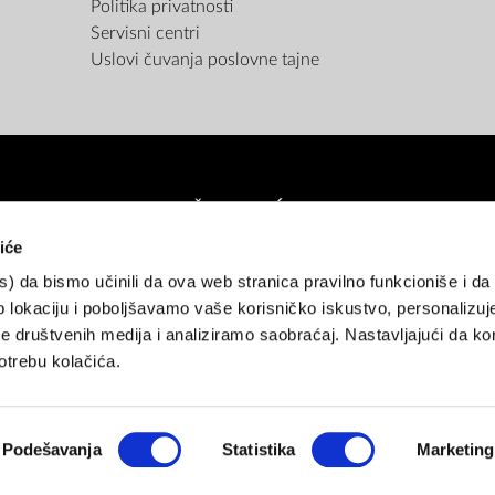
Politika privatnosti
Servisni centri
Uslovi čuvanja poslovne tajne
NAČINI PLAĆANJA
iće
es) da bismo učinili da ova web stranica pravilno funkcioniše i d
atne kartice (do 12 rata bez kamate)
Pouzećem
Gotovina
Rate unap
 lokaciju i poboljšavamo vaše korisničko iskustvo, personalizuj
 društvenih medija i analiziramo saobraćaj. Nastavljajući da kor
NAČINI ISPORUKE
trebu kolačića.
Podešavanja
Statistika
Marketing