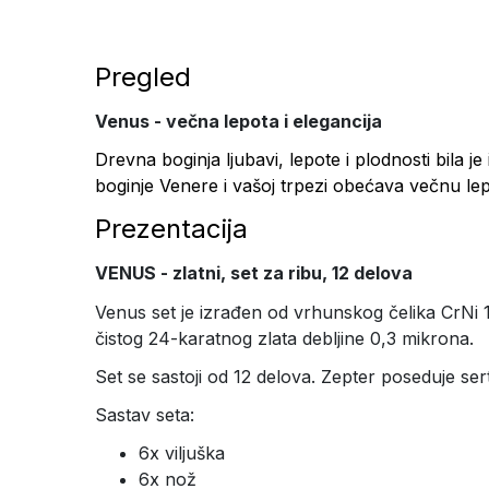
Pregled
Venus - večna lepota i elegancija
Drevna boginja ljubavi, lepote i plodnosti bila j
boginje Venere i vašoj trpezi obećava večnu lepo
Prezentacija
VENUS - zlatni, set za ribu, 12 delova
Venus set je izrađen od vrhunskog čelika CrNi 1
čistog 24-karatnog zlata debljine 0,3 mikrona.
Set se sastoji od 12 delova. Zepter poseduje sert
Sastav seta:
6x viljuška
6x nož