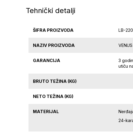
Tehnički detalji
ŠIFRA PROIZVODA
LB-22
NAZIV PROIZVODA
VENUS -
GARANCIJA
3 godi
utiču n
BRUTO TEŽINA (KG)
NETO TEŽINA (KG)
MATERIJAL
Nerđaju
24-kara