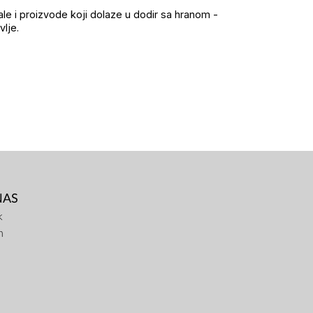
le i proizvode koji dolaze u dodir sa hranom -
lje.
NAS
k
m