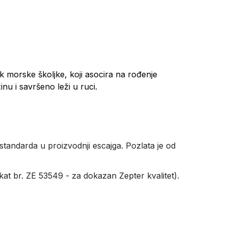
nak morske školjke, koji asocira na rođenje
nu i savršeno leži u ruci.
standarda u proizvodnji escajga. Pozlata je od
fikat br. ZE 53549 - za dokazan Zepter kvalitet).