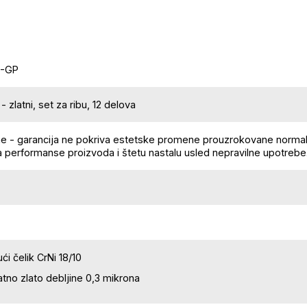
0-GP
 zlatni, set za ribu, 12 delova
ne - garancija ne pokriva estetske promene prouzrokovane norma
a performanse proizvoda i štetu nastalu usled nepravilne upotrebe
ći čelik CrNi 18/10
tno zlato debljine 0,3 mikrona