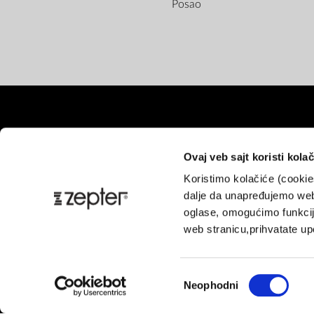
Posao
Ovaj veb sajt koristi kolač
Koristimo kolačiće (cooki
Pl
dalje da unapređujemo web
oglase, omogućimo funkcije
web stranicu,prihvatate upo
Избор
Neophodni
сагласности