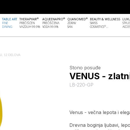
®
®
®
TABLE ART
THERAPYAIR
AQUEENAPRO
QUANOMED
BEAUTY & WELLNESS
LUX
FINE
PREČIŠĆEN
PREČIŠČENA
ZDRAV
SWISS
STYLE
®
DINING
VAZDUH 99.9%
VODA 99.9%
SAN
COSMETICS
...
ACCES
BU, 12 DELOVA
Stono posuđe
VENUS - zlatni
LB-220-GP
Venus - večna lepota i eleg
Drevna boginja ljubavi, lepot