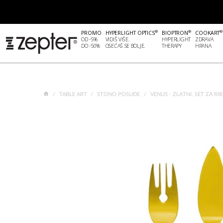
®
®
®
PROMO
HYPERLIGHT OPTICS
BIOPTRON
COOKART
OD -5%
VIDIŠ VIŠE.
HYPERLIGHT
ZDRAVA
DO -50%
OSEĆAŠ SE BOLJE.
THERAPY
HRANA
TABLE ART
STONO POSUĐE
VENUS - ZLATNI, SET ZA RI