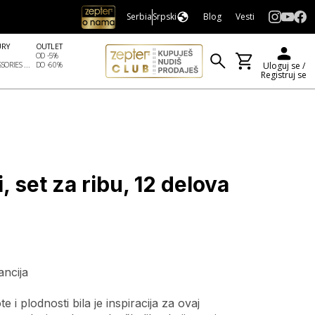
Serbia
Srpski
Blog
Vesti
URY
OUTLET
OD -5%
SORIES ...
DO -60%
Uloguj se /
Registruj se
, set za ribu, 12 delova
ancija
e i plodnosti bila je inspiracija za ovaj