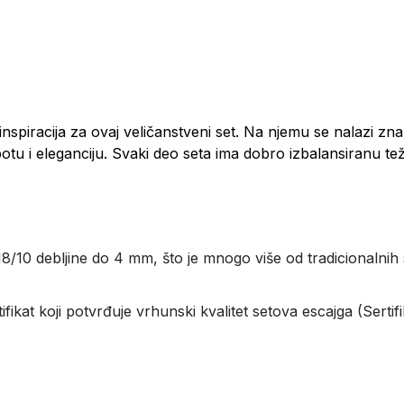
e inspiracija za ovaj veličanstveni set. Na njemu se nalazi z
tu i eleganciju. Svaki deo seta ima dobro izbalansiranu teži
8/10 debljine do 4 mm, što je mnogo više od tradicionalnih 
ifikat koji potvrđuje vrhunski kvalitet setova escajga (Serti