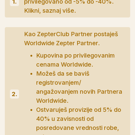
1.
privilegovano od -5% do -40%.
Klikni, saznaj više.
Kao ZepterClub Partner postaješ
Worldwide Zepter Partner.
Kupovina po privilegovanim
cenama Worldwide.
Možeš da se baviš
registrovanjem/
angažovanjem novih Partnera
2.
Worldwide.
Ostvaruješ provizije od 5% do
40% u zavisnosti od
posredovane vrednosti robe,