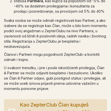
statusa
Partnera
, kao kupca sa popustom od -5% do
-40% sa dodatnim privilegijama i konsultanta za
prodaju i posredovanje, sa provizijom od 5% do 40%
Svaka osoba se može odmah registrovati kao Partner, a ako
izabere da se registruje kao Član, može u bilo kom momentu
podići svoj angažman u ZepterClubu na nivo Partnera, u
zavisnosti od ličnih ili poslovnih ideja, radnih navika i životnog
stila. Registracija u ZepterClubu je besplatna i
neobavezujuća.
Članovi i Partneri mogu pogodnosti ZepterClub-a koristiti
odmah i trajno.
U svakom trenutku, i pre i posle iskorišćenih privilegija, Član
ili Partner se može odjaviti besplatno i bezuslovno. Ukoliko
se Član ili Partner odjavi, gubi postignut status i privilegije, ali
se može uvek iznova prijaviti prema uslovima važećim u
momentu ponovne prijave.
Kao ZepterClub Član kupuješ