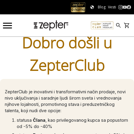
Blog
Vesti
Dobro došli u
ZepterClub
ZepterClub je inovativni i transformativni način prodaje, novi
nivo uključivanja i saradnje ljudi širom sveta i vrednovanja
njihove lojalnosti, promotivnog stava i preduzetničkog
talenta, koji nudi dve opcije:
statusa
Člana
, kao privilegovanog kupca sa popustom
od -5% do -40%