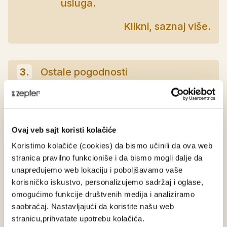
usluga.
Klikni, saznaj više.
3.
Ostale pogodnosti
Registruj se
Uloguj se
Ovaj veb sajt koristi kolačiće
Da li si fizičko ili pravno lice?
Koristimo kolačiće (cookies) da bismo učinili da ova web
stranica pravilno funkcioniše i da bismo mogli dalje da
Fizičko lice
Pravno lice
unapređujemo web lokaciju i poboljšavamo vaše
korisničko iskustvo, personalizujemo sadržaj i oglase,
omogućimo funkcije društvenih medija i analiziramo
saobraćaj. Nastavljajući da koristite našu web
stranicu,prihvatate upotrebu kolačića.