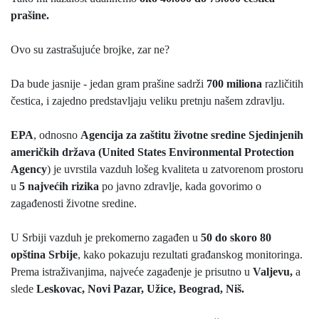
prašine.
Ovo su zastrašujuće brojke, zar ne?
Da bude jasnije - jedan gram prašine sadrži
700 miliona
različitih
čestica, i zajedno predstavljaju veliku pretnju našem zdravlju.
EPA
, odnosno
Agencija za zaštitu životne sredine Sjedinjenih
američkih država (United States Environmental Protection
Agency
) je uvrstila vazduh lošeg kvaliteta u zatvorenom prostoru
u
5 najvećih rizika
po javno zdravlje, kada govorimo o
zagađenosti životne sredine.
U Srbiji vazduh je prekomerno zagađen u
50 do skoro 80
opština Srbije
, kako pokazuju rezultati građanskog monitoringa.
Prema istraživanjima, najveće zagađenje je prisutno u
Valjevu,
a
slede
Leskovac, Novi Pazar, Užice, Beograd, Niš.