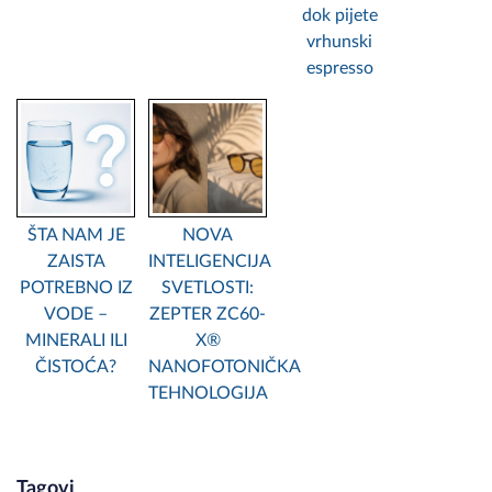
dok pijete
vrhunski
espresso
ŠTA NAM JE
NOVA
ZAISTA
INTELIGENCIJA
POTREBNO IZ
SVETLOSTI:
VODE –
ZEPTER ZC60-
MINERALI ILI
X®
ČISTOĆA?
NANOFOTONIČKA
TEHNOLOGIJA
Tagovi