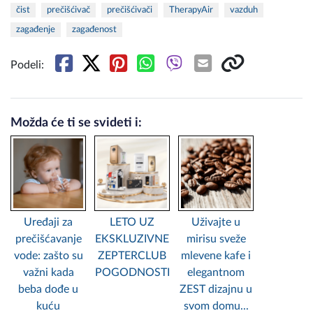
čist
prečišćivač
prečišćivači
TherapyAir
vazduh
zagađenje
zagađenost
Podeli:
Možda će ti se svideti i:
Uređaji za
LETO UZ
Uživajte u
prečišćavanje
EKSKLUZIVNE
mirisu sveže
vode: zašto su
ZEPTERCLUB
mlevene kafe i
važni kada
POGODNOSTI
elegantnom
beba dođe u
ZEST dizajnu u
kuću
svom domu...