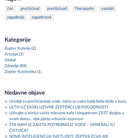
čist
prečišćivač
prečišćivači
TherapyAir
vazduh
zagađenje
zagađenost
Kategorije
Zepter Kuhnija (2)
Artzept (3)
Global
Zdravlje (88)
Zepter Kozmetika (1)
Nedavne objave
Uređaji za prečišćavanje vode: zašto su važni kada beba dođe u kuću
LETO UZ EKSKLUZIVNE ZEPTERCLUB POGODNOSTI
Uživajte u mirisu sveže mlevene kafe i elegantnom ZEST dizajnu u
svom domu... dok pijete vrhunski espresso
ŠTA NAM JE ZAISTA POTREBNO IZ VODE – MINERALI ILI
ČISTOĆA?
NOVA INTELIGENCIJA SVETLOSTI: ZEPTER ZC60-X®