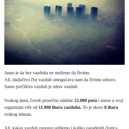
Jasno je da bez vazduha ne možemo da živimo.
Ali, isključivo čist vazduh omogućava nam da živimo zdravo.
Samo prečišćen vazduh je zdrav vazduh.
Svakog dana, čovek prosečno udahne
22.000 puta
i unese u svoj
organizam više od
11.000 litara vazduha.
To je skoro
8 litara
svakog minuta.
Ali, kakav vazduh zapravo udišemo i koliko zagađenih čestica