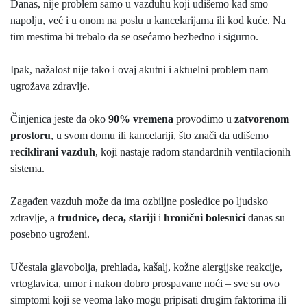
Danas, nije problem samo u vazduhu koji udišemo kad smo
napolju, već i u onom na poslu u kancelarijama ili kod kuće. Na
tim mestima bi trebalo da se osećamo bezbedno i sigurno.
Ipak, nažalost nije tako i ovaj akutni i aktuelni problem nam
ugrožava zdravlje.
Činjenica jeste da oko
90%
vremena
provodimo u
zatvorenom
prostoru
, u svom domu ili kancelariji, što znači da udišemo
reciklirani vazduh
, koji nastaje radom standardnih ventilacionih
sistema.
Zagađen vazduh može da ima ozbiljne posledice po ljudsko
zdravlje, a
trudnice, deca, stariji
i
hronični bolesnici
danas su
posebno ugroženi.
Učestala glavobolja, prehlada, kašalj, kožne alergijske reakcije,
vrtoglavica, umor i nakon dobro prospavane noći – sve su ovo
simptomi koji se veoma lako mogu pripisati drugim faktorima ili