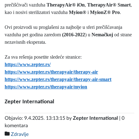
prečišćivači vazduha
TherapyAir® iOn
,
TherapyAir® Smart
,
kao i nosivi sterilizatori vazduha
Myion®
i
MyionZ® Pro
.
Ovi proizvodi su proglašeni za najbolje u sferi prečišćavanja
vazduha pet godina zaredom
(2016-2022
) u
Nemačkoj
od strane
nezavisnih eksperata.
Za sva rešenja posetite sledeće stranice:
https://www.zepter.rs/
https://www.zepter.rs/therapyair/therapy-air
https://www.zepter.rs/therapyair/therapy-air-smart
https://www.zepter.rs/therapyair/myion
Zepter International
Objavio: 9.4.2025. 13:13:15 by
Zepter International
| 0
komentara
Zdravlje