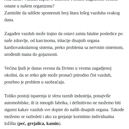
ostane u našem organizmu?
Zamislite da udišete spomenuti broj litara lošeg vazduha svakog
dana.
Zagađen vazduh može trajno da ostavi zaista fatalne posledice po
naše zdravlje, od karcinoma, iritacije disajnih organa
kardiovaskularnog sistema, preko problema sa nervnim sistemom,
urođenih mana do gojaznosti.
Većina ljudi je danas svesna da živimo u veoma zagadjenoj
okolini, da se retko gde može pronaći prirodno čist vazduh,
posebno je problem u saobraćaju.
Toliko postoji isparenja iz sfera raznih industrija, ponajviše
automobilske, ili iz mnogih fabrika, i definitivno ne možemo biti
sigurni kakav vazduh sve dopire do naših disajnih organa. Takođe
možemo se razboleti i ako za grejanje koristimo individualna
ložišta (
peć, grejalica, kamin
).