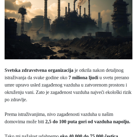
Svetska zdravstvena organizacija
je otkrila nakon detaljnog
istraživanja da svake godine oko
7 miliona ljudi
u svetu prerano
umre upravo usled zagađenog vazduha u zatvorenom prostoru i
okruženju vani. Zato je zagađenost vazduha najveći ekološki rizik
po zdravlje.
Prema istraživanjima, nivo zagađenosti vazduha u našim
domovima može biti
2,5 do 100 puta gori od vazduha napolju.
Tako mi nažalost udahnemo
oko 40.000 do 75.000 čestica