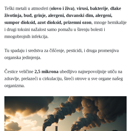
Teški metali u atmosferi (
olovo i živa)
,
virusi, bakterije
,
dlake
životinja, buđ, grinje, alergeni,
duvanski dim, alergeni,
sumpor dioksid, azot dioksid, prizemni ozon
, mnoge hemikalije
i drugi toksini nažalost samo pomažu u širenju bolesti i
mnogobrojnih infekcija.
Tu spadaju i sredstva za čišćenje, pesticidi, i druga promenjiva
organska jedinjenja.
Čestice veličine
2,5 mikrona
ubedljivo najnepovoljnije utiču na
zdravlje, prelazeći u cirkulaciju, šireći otrove u sve organe našeg
organizma.