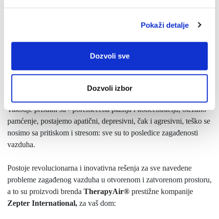
Uticaj na kognitivne funkcije
Pokaži detalje
Zagađenost vazduha ima kao posledicu slabljenje kognitivnih
sposobnosti, pogoršanje neuroloških oboljenja
(Alchajmerova
Dozvoli sve
bolest, Parkinsonova bolest), tečnost govora, verbalno učenje,
dugotrajno pamćenje i orijentacija kod odraslih osoba starijih
od 50 godina.
Dozvoli izbor
Takodje prisutni su - poremećena pažnja i koncentracija, otežano
pamćenje, postajemo apatični, depresivni, čak i agresivni, teško se
nosimo sa pritiskom i stresom: sve su to posledice zagađenosti
vazduha.
Postoje revolucionarna i inovativna rešenja za sve navedene
probleme zagađenog vazduha u otvorenom i zatvorenom prostoru,
a to su proizvodi brenda
TherapyAir®
prestižne kompanije
Zepter International,
za vaš dom: