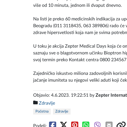
više od 10 minuta, jednom ili dvaput dnevno.
Na listi je preko 60 medicinskih indikacija za u
Beogradu (011 3118435, 063 389806) rado će va
zdrave hipersvetlosti koja nam je svima potrebn
U toku je akcija Zepter Medical Days koja će om
saznaju sve o blagotvornom učinku Bioptron hip
svoj termin preko Kontakt centra 0800 234567
Zajedničko iskustvo miliona zadovoljnih korisnik
jačanje imuniteta su njegovi veliki aduti koji ček
Objavio: 4.6.2023. 19:22:51 by
Zepter Internat
Zdravlje
Početna
Zdravlje
Podeli: