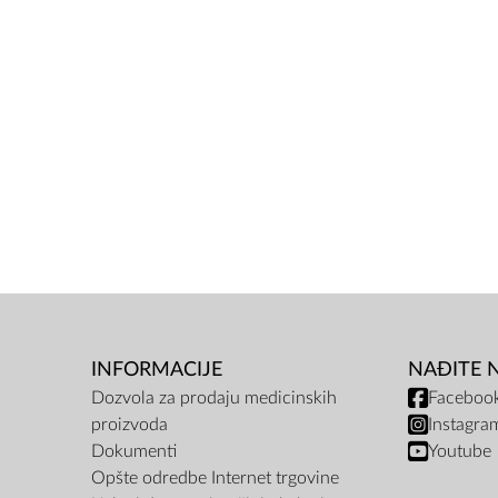
INFORMACIJE
NAĐITE 
Dozvola za prodaju medicinskih
Faceboo
proizvoda
Instagra
Dokumenti
Youtube
Opšte odredbe Internet trgovine