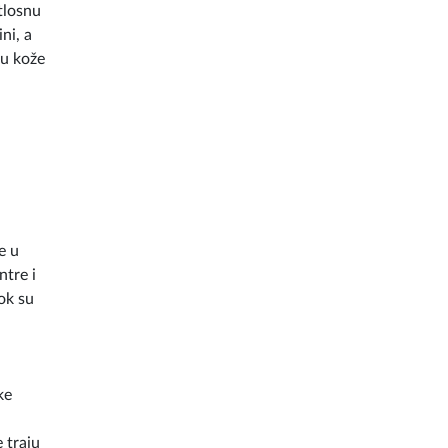
tlosnu
ni, a
zu kože
e u
ntre i
ok su
ke
 traju