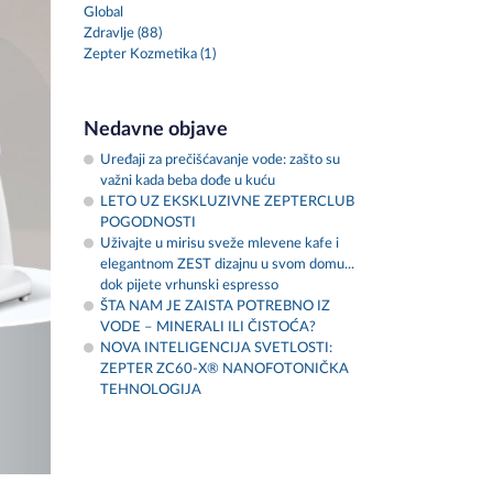
Global
Zdravlje (88)
Zepter Kozmetika (1)
Nedavne objave
Uređaji za prečišćavanje vode: zašto su
važni kada beba dođe u kuću
LETO UZ EKSKLUZIVNE ZEPTERCLUB
POGODNOSTI
Uživajte u mirisu sveže mlevene kafe i
elegantnom ZEST dizajnu u svom domu...
dok pijete vrhunski espresso
ŠTA NAM JE ZAISTA POTREBNO IZ
VODE – MINERALI ILI ČISTOĆA?
NOVA INTELIGENCIJA SVETLOSTI:
ZEPTER ZC60-X® NANOFOTONIČKA
TEHNOLOGIJA