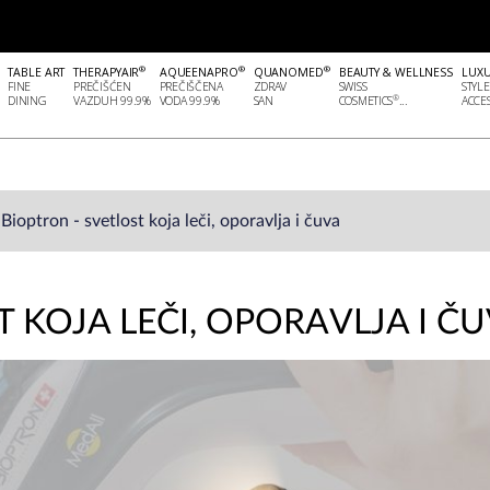
®
®
®
TABLE ART
THERAPYAIR
AQUEENAPRO
QUANOMED
BEAUTY & WELLNESS
LUX
FINE
PREČIŠĆEN
PREČIŠČENA
ZDRAV
SWISS
STYLE
®
DINING
VAZDUH 99.9%
VODA 99.9%
SAN
COSMETICS
...
ACCES
Bioptron - svetlost koja leči, oporavlja i čuva
 KOJA LEČI, OPORAVLJA I Č