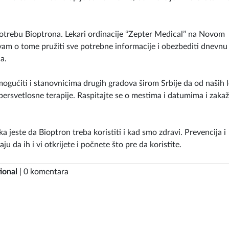
potrebu Bioptrona. Lekari ordinacije ‘’Zepter Medical’’ na Novom
m o tome pružiti sve potrebne informacije i obezbediti dnevnu
a.
ogućiti i stanovnicima drugih gradova širom Srbije da od naših 
ersvetlosne terapije. Raspitajte se o mestima i datumima i zakaž
a jeste da Bioptron treba koristiti i kad smo zdravi. Prevencija i
aju da ih i vi otkrijete i počnete što pre da koristite.
ional
| 0 komentara