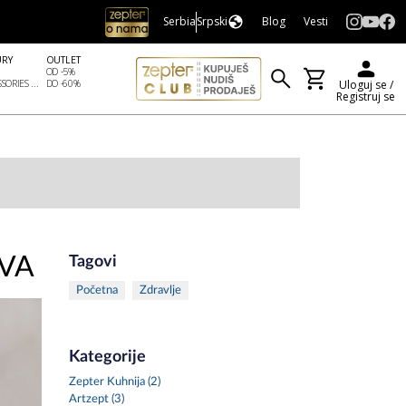
Serbia
Srpski
Blog
Vesti
URY
OUTLET
OD -5%
SORIES ...
DO -60%
Uloguj se /
Registruj se
UVA
Tagovi
Početna
Zdravlje
Kategorije
Zepter Kuhnija (2)
Artzept (3)