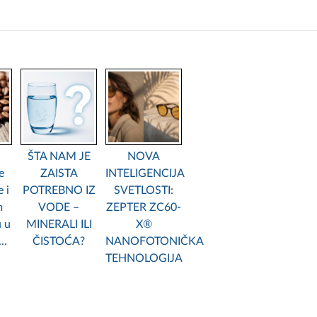
ŠTA NAM JE
NOVA
e
ZAISTA
INTELIGENCIJA
 i
POTREBNO IZ
SVETLOSTI:
m
VODE –
ZEPTER ZC60-
u u
MINERALI ILI
X®
..
ČISTOĆA?
NANOFOTONIČKA
TEHNOLOGIJA