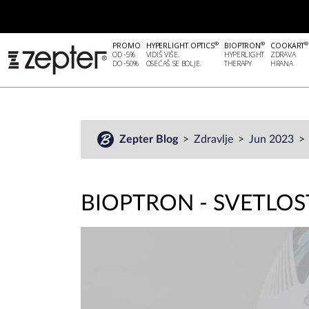
®
®
®
PROMO
HYPERLIGHT OPTICS
BIOPTRON
COOKART
OD -5%
VIDIŠ VIŠE.
HYPERLIGHT
ZDRAVA
DO -50%
OSEĆAŠ SE BOLJE.
THERAPY
HRANA
Zepter Blog
Zdravlje
Jun 2023
BIOPTRON - SVETLOST