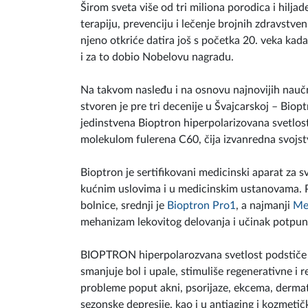
Širom sveta više od tri miliona porodica i hil
terapiju, prevenciju i lečenje brojnih zdravstve
njeno otkriće datira još s početka 20. veka kad
i za to dobio Nobelovu nagradu.
Na takvom nasleđu i na osnovu najnovijih naučn
stvoren je pre tri decenije u Švajcarskoj – Biopt
jedinstvena Bioptron hiperpolarizovana svetlost
molekulom fulerena C60, čija izvanredna svojstv
Bioptron je sertifikovani medicinski aparat za 
kućnim uslovima i u medicinskim ustanovama. P
bolnice, srednji je
Bioptron Pro1
, a najmanji
Me
mehanizam lekovitog delovanja i učinak potpuno
BIOPTRON hiperpolarozvana svetlost podstiče mik
smanjuje bol i upale, stimuliše regenerativne i
probleme poput akni, psorijaze, ekcema, dermati
sezonske depresije, kao i u antiaging i kozmetič