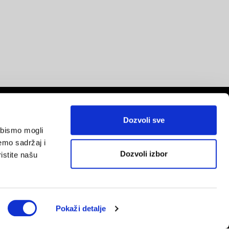
Dozvoli sve
a bismo mogli
emo sadržaj i
Dozvoli izbor
istite našu
red
Pokaži detalje