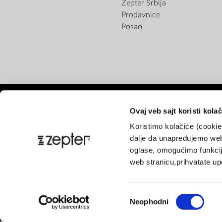
Zepter Srbija
Prodavnice
Posao
Ovaj veb sajt koristi kolač
Koristimo kolačiće (cooki
dalje da unapređujemo web
oglase, omogućimo funkcije
Pl
web stranicu,prihvatate upo
Избор
Neophodni
сагласности