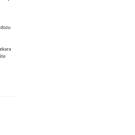
 dozu
lekara
ite