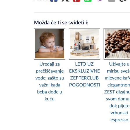
Možda će ti se svideti i:
Uređaji za
LETO UZ
Uživajte u
prečišćavanje
EKSKLUZIVNE
mirisu svež
vode: zašto su
ZEPTERCLUB
mlevene kafe
važni kada
POGODNOSTI
elegantno
beba dođe u
ZEST dizajn
kuću
svom domu.
dok pijete
vrhunski
espresso