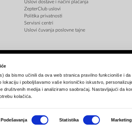
Uslovi dostave i načini plaćanja
ZepterClub uslovi
Politika privatnosti
Servisni centri
Uslovi čuvanja poslovne tajne
iće
NAČINI PLAĆANJA
es) da bismo učinili da ova web stranica pravilno funkcioniše i d
 lokaciju i poboljšavamo vaše korisničko iskustvo, personalizuj
 društvenih medija i analiziramo saobraćaj. Nastavljajući da kor
atne kartice (do 12 rata bez kamate)
Pouzećem
Gotovina
Rate unap
trebu kolačića.
NAČINI ISPORUKE
Podešavanja
Statistika
Marketing