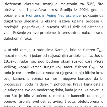
izloženosti ekranima smanjuje melatonin za 50%, što
otežava san i povećava stres. Studija iz 2024. godine,
objavljena u
Frontiers in Aging Neuroscience
, pokazuje da
dugotrajno gledanje u ekrane izaziva upalne procese u
mrežnjači, pogoršavajući suvoću očiju i rizik od oštećenja
vida. Rešenje za ove probleme, interesantno, nalazilo se u
dubokom mraku.
U utrobi zemlje, u rudnicima Karelije, krio se fuleren C
,
60
moćni molekul i jedan od najsnažnijih antioksidansa. Još u
18.veku, rudari su, pod budnim okom ruskog cara Petra
Velikog, kopali kamen šungit koji sadrži fuleren C
. Još
60
tada je car naredio da se voda za njegovu banju filtrira kroz
ovaj kamen, a vojnici su nosili njegove komade da bi
pročišćavali vodu na dalekim pohodima. Prava tajna ostala
je zakopana sve do modernog doba, kada je nauka osvetlila
ono što je bilo zatočeno u mraku. Iz kamenih dubina je
ponovo izronila svetlost zdravijeg života, otelotvorena u