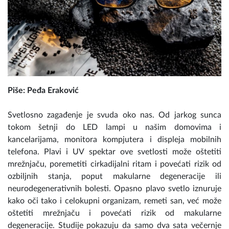
Piše: Peđa Eraković
Svetlosno zagađenje je svuda oko nas. Od jarkog sunca
tokom šetnji do LED lampi u našim domovima i
kancelarijama, monitora kompjutera i displeja mobilnih
telefona. Plavi i UV spektar ove svetlosti može oštetiti
mrežnjaču, poremetiti cirkadijalni ritam i povećati rizik od
ozbiljnih stanja, poput makularne degeneracije ili
neurodegenerativnih bolesti. Opasno plavo svetlo iznuruje
kako oči tako i celokupni organizam, remeti san, već može
oštetiti mrežnjaču i povećati rizik od makularne
degeneracije. Studije pokazuju da samo dva sata večernje