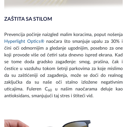
ZAŠTITA SA STILOM
Prevencija počinje naizgled malim koracima, poput nošenja
Hyperlight Optics®
naočara što smanjuje upalu za 30% i
čini oči odmornijim a gledanje ugodnijim, posebno za one
koji provode više od četiri sata dnevno ispred ekrana. Kad
se tome doda gradsko zagađenje: smog, prašina, čak i
čestice u vazduhu tokom šetnji parkovima za koje mislimo
da su zaštićeniji od zagađenja, može se doći do realnog
zaključka da su naše oči stalno izložene negativnim
uticajima. Fuleren C
u našim naočarama deluje kao
60
antioksidans, smanjujući taj stres i štiteći vid.