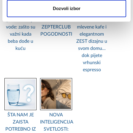
Dozvoli izbor
Uređaji za
LETO UZ
Uživajte u
prečišćavanje
EKSKLUZIVNE
mirisu sveže
vode: zašto su
ZEPTERCLUB
mlevene kafe i
važni kada
POGODNOSTI
elegantnom
beba dođe u
ZEST dizajnu u
kuću
svom domu...
dok pijete
vrhunski
espresso
ŠTA NAM JE
NOVA
ZAISTA
INTELIGENCIJA
POTREBNO IZ
SVETLOSTI: