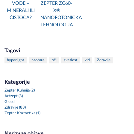
VODE –
ZEPTER ZC60-
MINERALI ILI
X®
ČISTOĆA?
NANOFOTONIČKA
TEHNOLOGIJA
Tagovi
hyperlight
naočare
oči
svetlost
vid
Zdravlje
Kategorije
Zepter Kuhnija (2)
Artzept (3)
Global
Zdravlje (88)
Zepter Kozmetika (1)
Nedavne objave