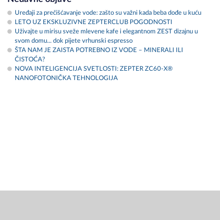
Uređaji za prečišćavanje vode: zašto su važni kada beba dođe u kuću
LETO UZ EKSKLUZIVNE ZEPTERCLUB POGODNOSTI
Uživajte u mirisu sveže mlevene kafe i elegantnom ZEST dizajnu u
svom domu... dok pijete vrhunski espresso
ŠTA NAM JE ZAISTA POTREBNO IZ VODE – MINERALI ILI
ČISTOĆA?
NOVA INTELIGENCIJA SVETLOSTI: ZEPTER ZC60-X®
NANOFOTONIČKA TEHNOLOGIJA