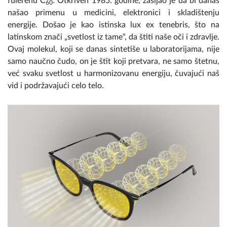
fulerenu C
. Otkriven 1985. godine, zasijao je da bi danas
60
našao primenu u medicini, elektronici i skladištenju
energije. Došao je kao istinska lux ex tenebris, što na
latinskom znači „svetlost iz tame“, da štiti naše oči i zdravlje.
Ovaj molekul, koji se danas sintetiše u laboratorijama, nije
samo naučno čudo, on je štit koji pretvara, ne samo štetnu,
već svaku svetlost u harmonizovanu energiju, čuvajući naš
vid i podržavajući celo telo.