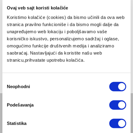
ZepterClub Partner
11.328,00 RSD
Ovaj veb sajt koristi kolačiće
-20%
Registruj se / Uloguj se
Kupuješ od -5% do -40%
Koristimo kolačiće (cookies) da bismo učinili da ova web
stranica pravilno funkcioniše i da bismo mogli dalje da
unapređujemo web lokaciju i poboljšavamo vaše
korisničko iskustvo, personalizujemo sadržaj i oglase,
omogućimo funkcije društvenih medija i analiziramo
saobraćaj. Nastavljajući da koristite našu web
stranicu,prihvatate upotrebu kolačića.
Избор
Neophodni
сагласности
Podešavanja
KOMPANIJA
Blog
Statistika
Misija