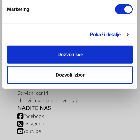
O Kompaniji
Marketing
Kontakt
Zepter Srbija
Prodavnice
Posao
Pokaži detalje
INFORMACIJE
Dozvola za prodaju medicinskih proizvoda
Dozvoli sve
Dokumenti
Opšte odredbe Internet trgovine
Uslovi dostave i načini plaćanja
Dozvoli izbor
ZepterClub uslovi
Politika privatnosti
Servisni centri
Uslovi čuvanja poslovne tajne
NAĐITE NAS
Facebook
Instagram
Youtube