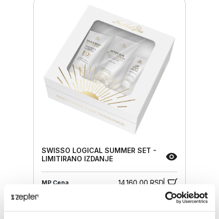
SWISSO LOGICAL SUMMER SET -
LIMITIRANO IZDANJE
14.160,00 RSD
MP Cena
ZepterClub
Član
11.328,00 RSD
-20%
Registruj se / Uloguj se
Kupuješ od -5% do -40%