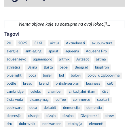
Nema objava koje su dostupne na ovoj lokaciji...
Tagovi
20
2025
316L
akcija
Aktuelnosti
akupunktura
alergije
anti-aging
aparat
aqueena
Aqueena Pro
aqueenaevo
aqueenapro
artmix
Artzept
astma
athletics
Bajina
Bašta
bebe
Beograd
bioptron
blue light
boca
bojler
bol
bolovi
bolovi u zglobovima
bottle
bread
brend
british-serbian
business
c60
cambridge
celebs
chamber
cirkadijalni ritam
čist
čista voda
cleansymag
coffee
commerce
cookart
cookware
deca
dekubit
demencija
dementia
depresija
disanje
dizajn
dizajna
Dizajnerski
drew
dru
dubrovnik
edelwasser
ekologija
elementi