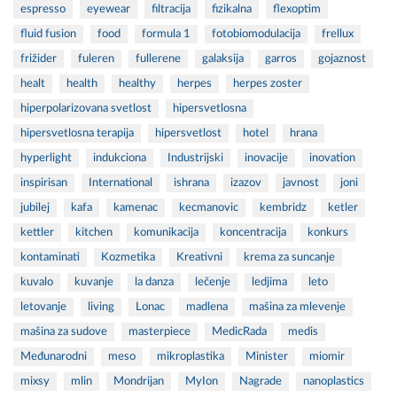
espresso
eyewear
filtracija
fizikalna
flexoptim
fluid fusion
food
formula 1
fotobiomodulacija
frellux
frižider
fuleren
fullerene
galaksija
garros
gojaznost
healt
health
healthy
herpes
herpes zoster
hiperpolarizovana svetlost
hipersvetlosna
hipersvetlosna terapija
hipersvetlost
hotel
hrana
hyperlight
indukciona
Industrijski
inovacije
inovation
inspirisan
International
ishrana
izazov
javnost
joni
jubilej
kafa
kamenac
kecmanovic
kembridz
ketler
kettler
kitchen
komunikacija
koncentracija
konkurs
kontaminati
Kozmetika
Kreativni
krema za suncanje
kuvalo
kuvanje
la danza
lečenje
ledjima
leto
letovanje
living
Lonac
madlena
mašina za mlevenje
mašina za sudove
masterpiece
MedicRada
medis
Međunarodni
meso
mikroplastika
Minister
miomir
mixsy
mlin
Mondrijan
MyIon
Nagrade
nanoplastics