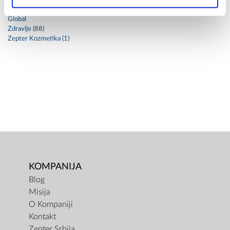
Artzept (3)
Global
Zdravlje (88)
Zepter Kozmetika (1)
KOMPANIJA
Blog
Misija
O Kompaniji
Kontakt
Zepter Srbija