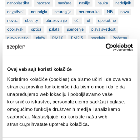
nanoplastika
naocare
naočare
nasilje
nauka
nedeljnik
negativni
neuralgia
neuralgija
neuronauka
Niš
nova
novac
obesity
obrazovanje
oči
of
opekotine
oporavak
optics
palata
pamćenje
plava svetlost
plavo svetlo
plaža
PM10
PM2.5
pocelain
Početna
polarizovana svetlost
politicka
polozaj
popust
porcelan
posao
posuđa
posuđe
povrede
pozitivni
prečišćavanje
preciscivac
prečišćivač
prečišćivač vazduha
Ovaj veb sajt koristi kolačiće
prečišćivač vode
preciscivaci
prečišćivači
Koristimo kolačiće (cookies) da bismo učinili da ova web
prečišćivači vazduha
privatna klinika
Produkt
prof
stranica pravilno funkcioniše i da bismo mogli dalje da
proizvodi
proleće
psihijatrija
psiholog
psihologija
unapređujemo web lokaciju i poboljšavamo vaše
psoriasis
psorijaza
Recepti
rekonstrukcija tkiva
korisničko iskustvo, personalizujemo sadržaj i oglase,
reverzna osmoza
RO
rogač
roland
sajam nameštaja
omogućimo funkcije društvenih medija i analiziramo
saobraćaj. Nastavljajući da koristite našu web
saopstenje
scales
science
sedeci
seminar
stranicu,prihvatate upotrebu kolačića.
septembar
skin care
škola
sportske povrede
startups
stres
stress
studente
summer set
suncanje
sunce