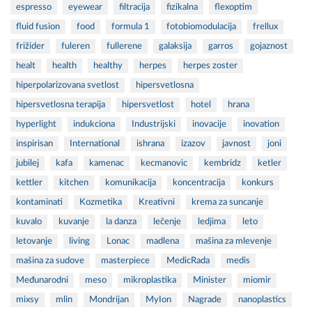
espresso
eyewear
filtracija
fizikalna
flexoptim
fluid fusion
food
formula 1
fotobiomodulacija
frellux
frižider
fuleren
fullerene
galaksija
garros
gojaznost
healt
health
healthy
herpes
herpes zoster
hiperpolarizovana svetlost
hipersvetlosna
hipersvetlosna terapija
hipersvetlost
hotel
hrana
hyperlight
indukciona
Industrijski
inovacije
inovation
inspirisan
International
ishrana
izazov
javnost
joni
jubilej
kafa
kamenac
kecmanovic
kembridz
ketler
kettler
kitchen
komunikacija
koncentracija
konkurs
kontaminati
Kozmetika
Kreativni
krema za suncanje
kuvalo
kuvanje
la danza
lečenje
ledjima
leto
letovanje
living
Lonac
madlena
mašina za mlevenje
mašina za sudove
masterpiece
MedicRada
medis
Međunarodni
meso
mikroplastika
Minister
miomir
mixsy
mlin
Mondrijan
MyIon
Nagrade
nanoplastics