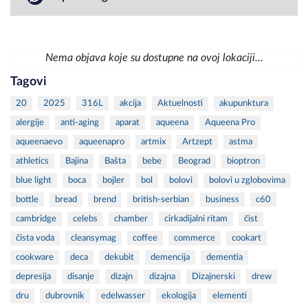
Nema objava koje su dostupne na ovoj lokaciji...
Tagovi
20
2025
316L
akcija
Aktuelnosti
akupunktura
alergije
anti-aging
aparat
aqueena
Aqueena Pro
aqueenaevo
aqueenapro
artmix
Artzept
astma
athletics
Bajina
Bašta
bebe
Beograd
bioptron
blue light
boca
bojler
bol
bolovi
bolovi u zglobovima
bottle
bread
brend
british-serbian
business
c60
cambridge
celebs
chamber
cirkadijalni ritam
čist
čista voda
cleansymag
coffee
commerce
cookart
cookware
deca
dekubit
demencija
dementia
depresija
disanje
dizajn
dizajna
Dizajnerski
drew
dru
dubrovnik
edelwasser
ekologija
elementi