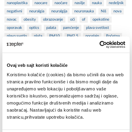
nanoplastika
naocare
naočare
nasilje
nauka
nedeljnik
negativni
neuralgia
neuralgija
neuronauka
Niš
nova
novac
obesity
obrazovanje
oči
of
opekotine
oporavak
optics
palata
pamćenje
plava svetlost
plavo svetlo
plaža
PM10
PM2.5
pocelain
Početna
polarizovana svetlost
politicka
polozaj
popust
porcelan
posao
posuđa
posuđe
povrede
pozitivni
prečišćavanje
preciscivac
prečišćivač
prečišćivač vazduha
Ovaj veb sajt koristi kolačiće
prečišćivač vode
preciscivaci
prečišćivači
Koristimo kolačiće (cookies) da bismo učinili da ova web
prečišćivači vazduha
privatna klinika
Produkt
prof
stranica pravilno funkcioniše i da bismo mogli dalje da
proizvodi
proleće
psihijatrija
psiholog
psihologija
unapređujemo web lokaciju i poboljšavamo vaše
psoriasis
psorijaza
Recepti
rekonstrukcija tkiva
korisničko iskustvo, personalizujemo sadržaj i oglase,
reverzna osmoza
RO
rogač
roland
sajam nameštaja
omogućimo funkcije društvenih medija i analiziramo
saobraćaj. Nastavljajući da koristite našu web
saopstenje
scales
science
sedeci
seminar
stranicu,prihvatate upotrebu kolačića.
septembar
skin care
škola
sportske povrede
startups
stres
stress
studente
summer set
suncanje
sunce