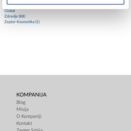
Artzept (3)
Global
Zdravlje (88)
Zepter Kozmetika (1)
KOMPANIJA
Blog
Misija
O Kompaniji
Kontakt
Zepter Srbija