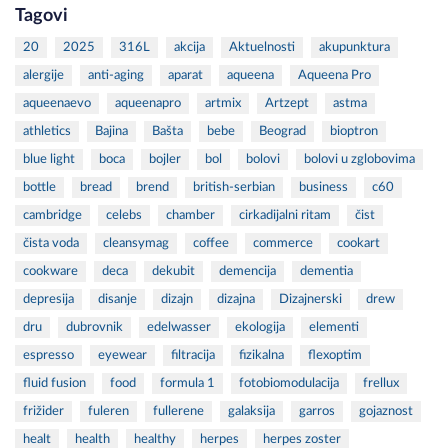
Tagovi
20
2025
316L
akcija
Aktuelnosti
akupunktura
alergije
anti-aging
aparat
aqueena
Aqueena Pro
aqueenaevo
aqueenapro
artmix
Artzept
astma
athletics
Bajina
Bašta
bebe
Beograd
bioptron
blue light
boca
bojler
bol
bolovi
bolovi u zglobovima
bottle
bread
brend
british-serbian
business
c60
cambridge
celebs
chamber
cirkadijalni ritam
čist
čista voda
cleansymag
coffee
commerce
cookart
cookware
deca
dekubit
demencija
dementia
depresija
disanje
dizajn
dizajna
Dizajnerski
drew
dru
dubrovnik
edelwasser
ekologija
elementi
espresso
eyewear
filtracija
fizikalna
flexoptim
fluid fusion
food
formula 1
fotobiomodulacija
frellux
frižider
fuleren
fullerene
galaksija
garros
gojaznost
healt
health
healthy
herpes
herpes zoster