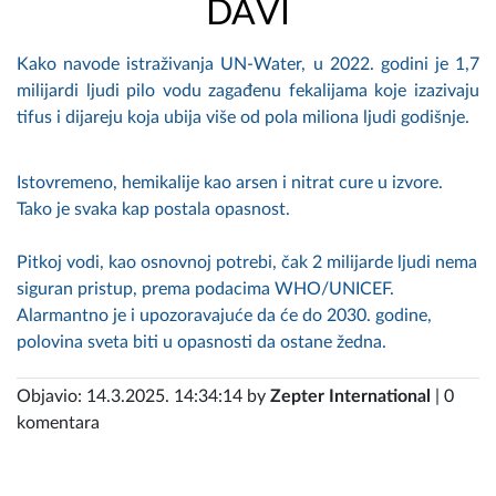
DAVI
Kako navode istraživanja UN-Water, u 2022. godini je 1,7
milijardi ljudi pilo vodu zagađenu fekalijama koje izazivaju
tifus i dijareju koja ubija više od pola miliona ljudi godišnje.
Istovremeno, hemikalije kao arsen i nitrat cure u izvore.
Tako je svaka kap postala opasnost.
Pitkoj vodi, kao osnovnoj potrebi, čak 2 milijarde ljudi nema
siguran pristup, prema podacima WHO/UNICEF.
Alarmantno je i upozoravajuće da će do 2030. godine,
polovina sveta biti u opasnosti da ostane žedna.
Objavio: 14.3.2025. 14:34:14 by
Zepter International
| 0
komentara