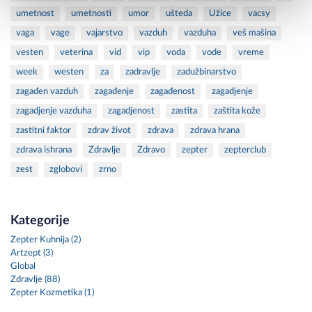
umetnost
umetnosti
umor
ušteda
Užice
vacsy
vaga
vage
vajarstvo
vazduh
vazduha
veš mašina
vesten
veterina
vid
vip
voda
vode
vreme
week
westen
za
zadravlje
zadužbinarstvo
zagađen vazduh
zagađenje
zagađenost
zagadjenje
zagadjenje vazduha
zagadjenost
zastita
zaštita kože
zastitni faktor
zdrav život
zdrava
zdrava hrana
zdrava ishrana
Zdravlje
Zdravo
zepter
zepterclub
zest
zglobovi
zrno
Kategorije
Zepter Kuhnija (2)
Artzept (3)
Global
Zdravlje (88)
Zepter Kozmetika (1)