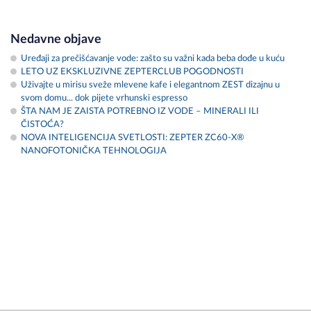
Nedavne objave
Uređaji za prečišćavanje vode: zašto su važni kada beba dođe u kuću
LETO UZ EKSKLUZIVNE ZEPTERCLUB POGODNOSTI
Uživajte u mirisu sveže mlevene kafe i elegantnom ZEST dizajnu u
svom domu... dok pijete vrhunski espresso
ŠTA NAM JE ZAISTA POTREBNO IZ VODE – MINERALI ILI
ČISTOĆA?
NOVA INTELIGENCIJA SVETLOSTI: ZEPTER ZC60-X®
NANOFOTONIČKA TEHNOLOGIJA