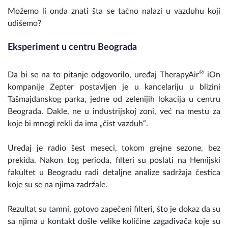
Možemo li onda znati šta se tačno nalazi u vazduhu koji
udišemo?
Eksperiment u centru Beograda
®
Da bi se na to pitanje odgovorilo, uređaj TherapyAir
iOn
kompanije Zepter postavljen je u kancelariju u blizini
Tašmajdanskog parka, jedne od zelenijih lokacija u centru
Beograda. Dakle, ne u industrijskoj zoni, već na mestu za
koje bi mnogi rekli da ima „čist vazduh“.
Uređaj je radio šest meseci, tokom grejne sezone, bez
prekida. Nakon tog perioda, filteri su poslati na Hemijski
fakultet u Beogradu radi detaljne analize sadržaja čestica
koje su se na njima zadržale.
Rezultat su tamni, gotovo zapečeni filteri, što je dokaz da su
sa njima u kontakt došle velike količine zagađivača koje su