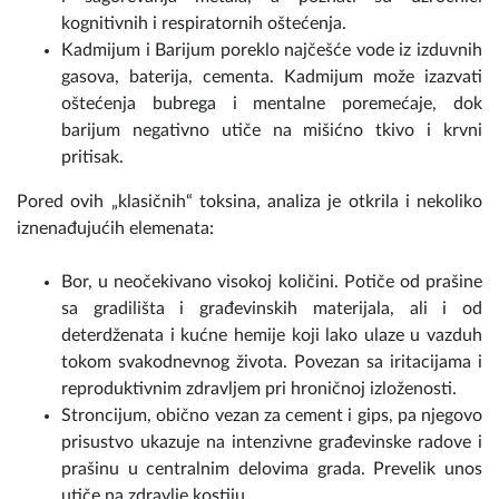
kognitivnih i respiratornih oštećenja.
Kadmijum i Barijum poreklo najčešće vode iz izduvnih
gasova, baterija, cementa. Kadmijum može izazvati
oštećenja bubrega i mentalne poremećaje, dok
barijum negativno utiče na mišićno tkivo i krvni
pritisak.
Pored ovih „klasičnih“ toksina, analiza je otkrila i nekoliko
iznenađujućih elemenata:
Bor, u neočekivano visokoj količini. Potiče od prašine
sa gradilišta i građevinskih materijala, ali i od
deterdženata i kućne hemije koji lako ulaze u vazduh
tokom svakodnevnog života. Povezan sa iritacijama i
reproduktivnim zdravljem pri hroničnoj izloženosti.
Stroncijum, obično vezan za cement i gips, pa njegovo
prisustvo ukazuje na intenzivne građevinske radove i
prašinu u centralnim delovima grada. Prevelik unos
utiče na zdravlje kostiju.