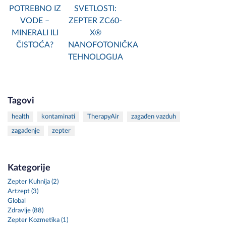
POTREBNO IZ
SVETLOSTI:
VODE –
ZEPTER ZC60-
MINERALI ILI
X®
ČISTOĆA?
NANOFOTONIČKA
TEHNOLOGIJA
Tagovi
health
kontaminati
TherapyAir
zagađen vazduh
zagađenje
zepter
Kategorije
Zepter Kuhnija (2)
Artzept (3)
Global
Zdravlje (88)
Zepter Kozmetika (1)