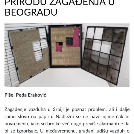
PRIRODU ZAGAĐENJA U
BEOGRADU
Piše: Peđa Eraković
Zagađenje vazduha u Srbiji je poznat problem, ali i dalje
samo slovo na papiru. Nadležni se ne bave njime čak ni
povremeno, iako su brojke već dugo previše alarmantne da
bi se ignorisale. U međuvremenu, građani udišu vazduh o