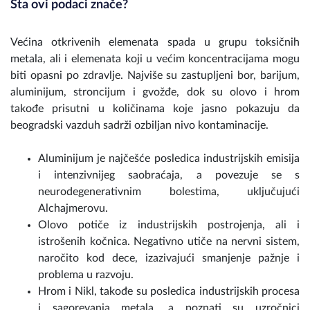
Šta ovi podaci znače?
Većina otkrivenih elemenata spada u grupu toksičnih
metala, ali i elemenata koji u većim koncentracijama mogu
biti opasni po zdravlje. Najviše su zastupljeni bor, barijum,
aluminijum, stroncijum i gvožđe, dok su olovo i hrom
takođe prisutni u količinama koje jasno pokazuju da
beogradski vazduh sadrži ozbiljan nivo kontaminacije.
Aluminijum je najčešće posledica industrijskih emisija
i intenzivnijeg saobraćaja, a povezuje se s
neurodegenerativnim bolestima, uključujući
Alchajmerovu.
Olovo potiče iz industrijskih postrojenja, ali i
istrošenih kočnica. Negativno utiče na nervni sistem,
naročito kod dece, izazivajući smanjenje pažnje i
problema u razvoju.
Hrom i Nikl, takođe su posledica industrijskih procesa
i sagorevanja metala, a poznati su uzročnici