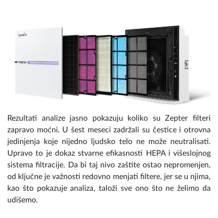
Rezultati analize jasno pokazuju koliko su Zepter filteri
zapravo moćni. U šest meseci zadržali su čestice i otrovna
jedinjenja koje nijedno ljudsko telo ne može neutralisati.
Upravo to je dokaz stvarne efikasnosti HEPA i višeslojnog
sistema filtracije. Da bi taj nivo zaštite ostao nepromenjen,
od ključne je važnosti redovno menjati filtere, jer se u njima,
kao što pokazuje analiza, taloži sve ono što ne želimo da
udišemo.