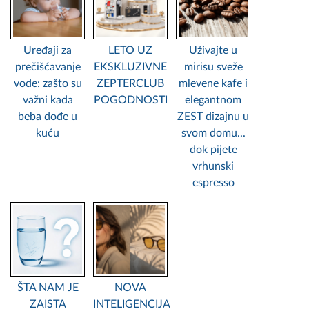
Uređaji za
LETO UZ
Uživajte u
prečišćavanje
EKSKLUZIVNE
mirisu sveže
vode: zašto su
ZEPTERCLUB
mlevene kafe i
važni kada
POGODNOSTI
elegantnom
beba dođe u
ZEST dizajnu u
kuću
svom domu...
dok pijete
vrhunski
espresso
ŠTA NAM JE
NOVA
ZAISTA
INTELIGENCIJA