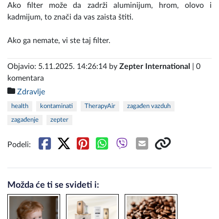
Ako filter može da zadrži aluminijum, hrom, olovo i
kadmijum, to znači da vas zaista štiti.
Ako ga nemate, vi ste taj filter.
Objavio: 5.11.2025. 14:26:14 by
Zepter International
| 0
komentara
Zdravlje
health
kontaminati
TherapyAir
zagađen vazduh
zagađenje
zepter
Podeli:
Možda će ti se svideti i: