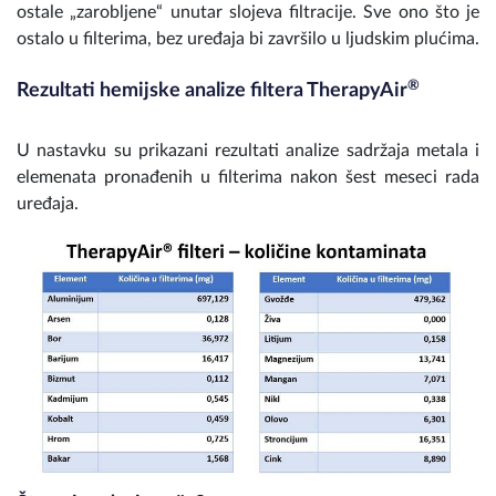
ostale „zarobljene“ unutar slojeva filtracije. Sve ono što je
ostalo u filterima, bez uređaja bi završilo u ljudskim plućima.
®
Rezultati hemijske analize filtera TherapyAir
U nastavku su prikazani rezultati analize sadržaja metala i
elemenata pronađenih u filterima nakon šest meseci rada
uređaja.