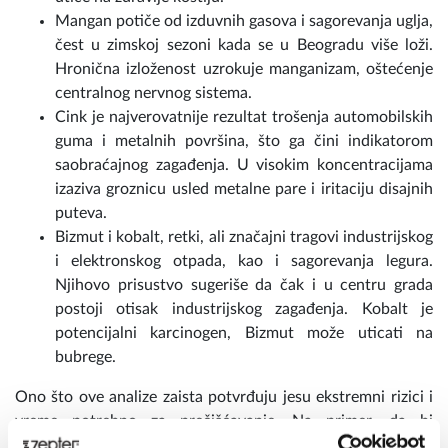
Mangan potiče od izduvnih gasova i sagorevanja uglja,
čest u zimskoj sezoni kada se u Beogradu više loži.
Hronična izloženost uzrokuje manganizam, oštećenje
centralnog nervnog sistema.
Cink je najverovatnije rezultat trošenja automobilskih
guma i metalnih površina, što ga čini indikatorom
saobraćajnog zagađenja. U visokim koncentracijama
izaziva groznicu usled metalne pare i iritaciju disajnih
puteva.
Bizmut i kobalt, retki, ali značajni tragovi industrijskog
i elektronskog otpada, kao i sagorevanja legura.
Njihovo prisustvo sugeriše da čak i u centru grada
postoji otisak industrijskog zagađenja. Kobalt je
potencijalni karcinogen, Bizmut može uticati na
bubrege.
Ono što ove analize zaista potvrđuju jesu ekstremni rizici i
vreme potrebno za prečišćavanje. Na primer, da bi
®
TherapyAir
iOn očistio samo prikupljenu količinu hroma