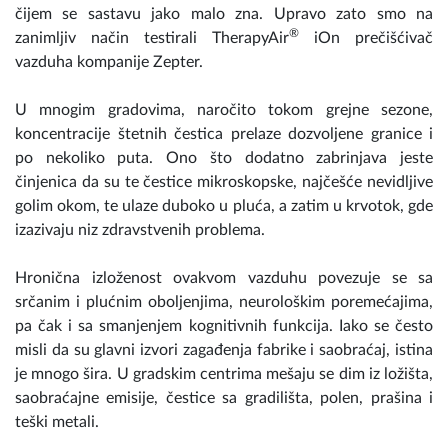
čijem se sastavu jako malo zna. Upravo zato smo na
®
zanimljiv način testirali TherapyAir
iOn prečišćivač
vazduha kompanije Zepter.
U mnogim gradovima, naročito tokom grejne sezone,
koncentracije štetnih čestica prelaze dozvoljene granice i
po nekoliko puta. Ono što dodatno zabrinjava jeste
činjenica da su te čestice mikroskopske, najčešće nevidljive
golim okom, te ulaze duboko u pluća, a zatim u krvotok, gde
izazivaju niz zdravstvenih problema.
Hronična izloženost ovakvom vazduhu povezuje se sa
srčanim i plućnim oboljenjima, neurološkim poremećajima,
pa čak i sa smanjenjem kognitivnih funkcija. Iako se često
misli da su glavni izvori zagađenja fabrike i saobraćaj, istina
je mnogo šira. U gradskim centrima mešaju se dim iz ložišta,
saobraćajne emisije, čestice sa gradilišta, polen, prašina i
teški metali.