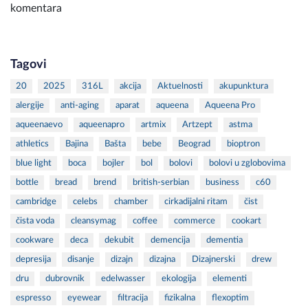
komentara
Tagovi
20
2025
316L
akcija
Aktuelnosti
akupunktura
alergije
anti-aging
aparat
aqueena
Aqueena Pro
aqueenaevo
aqueenapro
artmix
Artzept
astma
athletics
Bajina
Bašta
bebe
Beograd
bioptron
blue light
boca
bojler
bol
bolovi
bolovi u zglobovima
bottle
bread
brend
british-serbian
business
c60
cambridge
celebs
chamber
cirkadijalni ritam
čist
čista voda
cleansymag
coffee
commerce
cookart
cookware
deca
dekubit
demencija
dementia
depresija
disanje
dizajn
dizajna
Dizajnerski
drew
dru
dubrovnik
edelwasser
ekologija
elementi
espresso
eyewear
filtracija
fizikalna
flexoptim