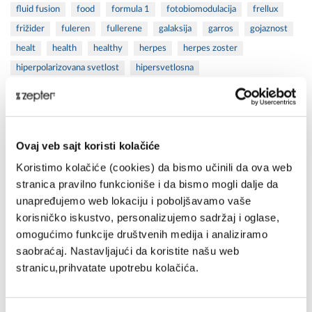
fluid fusion
food
formula 1
fotobiomodulacija
frellux
frižider
fuleren
fullerene
galaksija
garros
gojaznost
healt
health
healthy
herpes
herpes zoster
hiperpolarizovana svetlost
hipersvetlosna
hipersvetlosna terapija
hipersvetlost
hotel
hrana
hyperlight
indukciona
Industrijski
inovacije
inovation
inspirisan
International
ishrana
izazov
javnost
joni
Ovaj veb sajt koristi kolačiće
jubilej
kafa
kamenac
kecmanovic
kembridz
ketler
kettler
kitchen
komunikacija
koncentracija
konkurs
Koristimo kolačiće (cookies) da bismo učinili da ova web
stranica pravilno funkcioniše i da bismo mogli dalje da
kontaminati
Kozmetika
Kreativni
krema za suncanje
unapređujemo web lokaciju i poboljšavamo vaše
kuvalo
kuvanje
la danza
lečenje
ledjima
leto
korisničko iskustvo, personalizujemo sadržaj i oglase,
letovanje
living
Lonac
madlena
mašina za mlevenje
omogućimo funkcije društvenih medija i analiziramo
mašina za sudove
masterpiece
MedicRada
medis
saobraćaj. Nastavljajući da koristite našu web
Međunarodni
meso
mikroplastika
Minister
miomir
stranicu,prihvatate upotrebu kolačića.
mixsy
mlin
Mondrijan
MyIon
Nagrade
nanoplastics
nanoplastika
naocare
naočare
nasilje
nauka
nedeljnik