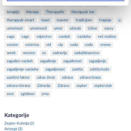
tableware
tech
technology
teflon
tehnologija
terapija
therapy
TherapyAir
therapyair ion
therapyair smart
toast
toaster
tradicijom
trajanje
u
umetnost
umetnosti
umor
ušteda
Užice
vacsy
vaga
vage
vajarstvo
vazduh
vazduha
veš mašina
vesten
veterina
vid
vip
voda
vode
vreme
week
westen
za
zadravlje
zadužbinarstvo
zagađen vazduh
zagađenje
zagađenost
zagadjenje
zagadjenje vazduha
zagadjenost
zastita
zaštita kože
zastitni faktor
zdrav život
zdrava
zdrava hrana
zdrava ishrana
Zdravlje
Zdravo
zepter
zepterclub
zest
zglobovi
zrno
Kategorije
Zepter Kuhnija (2)
Artzept (3)