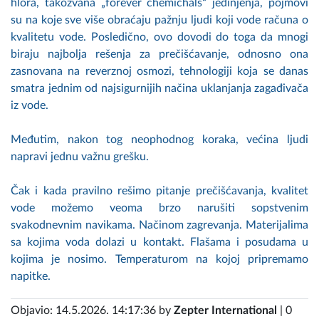
hlora, takozvana „forever chemichals“ jedinjenja, pojmovi
su na koje sve više obraćaju pažnju ljudi koji vode računa o
kvalitetu vode. Posledično, ovo dovodi do toga da mnogi
biraju najbolja rešenja za prečišćavanje, odnosno ona
zasnovana na reverznoj osmozi, tehnologiji koja se danas
smatra jednim od najsigurnijih načina uklanjanja zagađivača
iz vode.
Međutim, nakon tog neophodnog koraka, većina ljudi
napravi jednu važnu grešku.
Čak i kada pravilno rešimo pitanje prečišćavanja, kvalitet
vode možemo veoma brzo narušiti sopstvenim
svakodnevnim navikama. Načinom zagrevanja. Materijalima
sa kojima voda dolazi u kontakt. Flašama i posudama u
kojima je nosimo. Temperaturom na kojoj pripremamo
napitke.
Objavio: 14.5.2026. 14:17:36 by
Zepter International
| 0