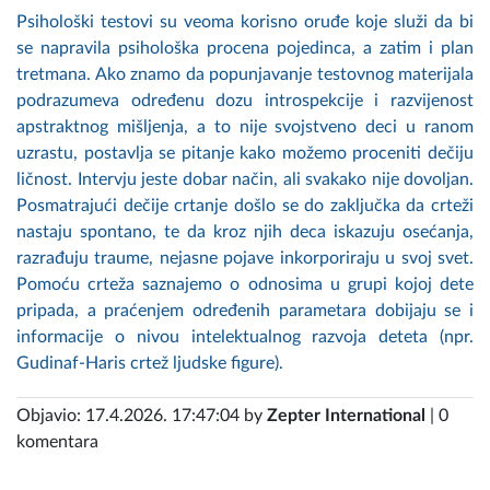
Psihološki testovi su veoma korisno oruđe koje služi da bi
se napravila psihološka procena pojedinca, a zatim i plan
tretmana. Ako znamo da popunjavanje testovnog materijala
podrazumeva određenu dozu introspekcije i razvijenost
apstraktnog mišljenja, a to nije svojstveno deci u ranom
uzrastu, postavlja se pitanje kako možemo proceniti dečiju
ličnost. Intervju jeste dobar način, ali svakako nije dovoljan.
Posmatrajući dečije crtanje došlo se do zaključka da crteži
nastaju spontano, te da kroz njih deca iskazuju osećanja,
razrađuju traume, nejasne pojave inkorporiraju u svoj svet.
Pomoću crteža saznajemo o odnosima u grupi kojoj dete
pripada, a praćenjem određenih parametara dobijaju se i
informacije o nivou intelektualnog razvoja deteta (npr.
Gudinaf-Haris crtež ljudske figure).
Objavio: 17.4.2026. 17:47:04 by
Zepter International
| 0
komentara