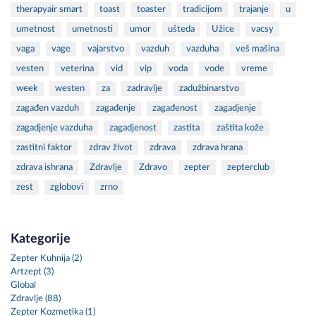
therapyair smart
toast
toaster
tradicijom
trajanje
u
umetnost
umetnosti
umor
ušteda
Užice
vacsy
vaga
vage
vajarstvo
vazduh
vazduha
veš mašina
vesten
veterina
vid
vip
voda
vode
vreme
week
westen
za
zadravlje
zadužbinarstvo
zagađen vazduh
zagađenje
zagađenost
zagadjenje
zagadjenje vazduha
zagadjenost
zastita
zaštita kože
zastitni faktor
zdrav život
zdrava
zdrava hrana
zdrava ishrana
Zdravlje
Zdravo
zepter
zepterclub
zest
zglobovi
zrno
Kategorije
Zepter Kuhnija (2)
Artzept (3)
Global
Zdravlje (88)
Zepter Kozmetika (1)