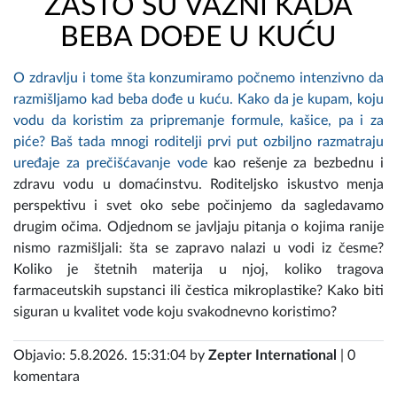
ZAŠTO SU VAŽNI KADA
BEBA DOĐE U KUĆU
O zdravlju i tome šta konzumiramo počnemo intenzivno da
razmišljamo kad beba dođe u kuću. Kako da je kupam, koju
vodu da koristim za pripremanje formule, kašice, pa i za
piće? Baš tada mnogi roditelji prvi put ozbiljno razmatraju
uređaje za prečišćavanje vode
kao rešenje za bezbednu i
zdravu vodu u domaćinstvu. Roditeljsko iskustvo menja
perspektivu i svet oko sebe počinjemo da sagledavamo
drugim očima. Odjednom se javljaju pitanja o kojima ranije
nismo razmišljali: šta se zapravo nalazi u vodi iz česme?
Koliko je štetnih materija u njoj, koliko tragova
farmaceutskih supstanci ili čestica mikroplastike? Kako biti
siguran u kvalitet vode koju svakodnevno koristimo?
Objavio: 5.8.2026. 15:31:04 by
Zepter International
| 0
komentara