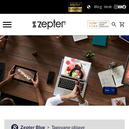
Blog
Vesti
#
Zepter Blog
Tagovane objave