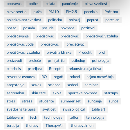
oporavak
optics
palata
pamćenje
plava svetlost
plavo svetlo
plaža
PM10
PM2.5
pocelain
Početna
polarizovana svetlost
politicka
polozaj
popust
porcelan
posao
posuđa
posuđe
povrede
pozitivni
prečišćavanje
preciscivac
prečišćivač
prečišćivač vazduha
prečišćivač vode
preciscivaci
prečišćivači
prečišćivači vazduha
privatna klinika
Produkt
prof
proizvodi
proleće
psihijatrija
psiholog
psihologija
psoriasis
psorijaza
Recepti
rekonstrukcija tkiva
reverzna osmoza
RO
rogač
roland
sajam nameštaja
saopstenje
scales
science
sedeci
seminar
septembar
skin care
škola
sportske povrede
startups
stres
stress
studente
summer set
suncanje
sunce
svetlosna terapija
svetlost
swisso logical
table art
tableware
tech
technology
teflon
tehnologija
terapija
therapy
TherapyAir
therapyair ion