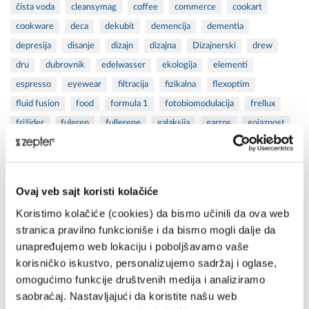
čista voda
cleansymag
coffee
commerce
cookart
cookware
deca
dekubit
demencija
dementia
depresija
disanje
dizajn
dizajna
Dizajnerski
drew
dru
dubrovnik
edelwasser
ekologija
elementi
espresso
eyewear
filtracija
fizikalna
flexoptim
fluid fusion
food
formula 1
fotobiomodulacija
frellux
frižider
fuleren
fullerene
galaksija
garros
gojaznost
healt
health
healthy
herpes
herpes zoster
hiperpolarizovana svetlost
hipersvetlosna
hipersvetlosna terapija
hipersvetlost
hotel
hrana
Ovaj veb sajt koristi kolačiće
hyperlight
indukciona
Industrijski
inovacije
inovation
Koristimo kolačiće (cookies) da bismo učinili da ova web
inspirisan
International
ishrana
izazov
javnost
joni
stranica pravilno funkcioniše i da bismo mogli dalje da
jubilej
kafa
kamenac
kecmanovic
kembridz
ketler
unapređujemo web lokaciju i poboljšavamo vaše
kettler
kitchen
komunikacija
koncentracija
konkurs
korisničko iskustvo, personalizujemo sadržaj i oglase,
omogućimo funkcije društvenih medija i analiziramo
kontaminati
Kozmetika
Kreativni
krema za suncanje
saobraćaj. Nastavljajući da koristite našu web
kuvalo
kuvanje
la danza
lečenje
ledjima
leto