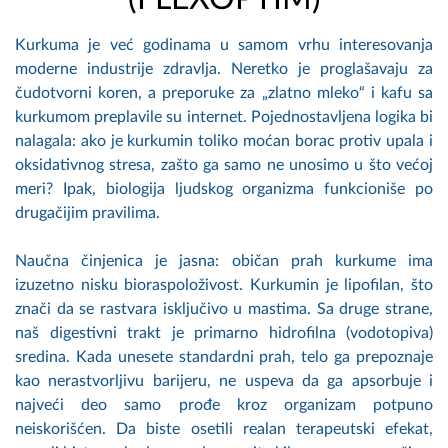
Kurkuma je već godinama u samom vrhu interesovanja
moderne industrije zdravlja. Neretko je proglašavaju za
čudotvorni koren, a preporuke za „zlatno mleko“ i kafu sa
kurkumom preplavile su internet. Pojednostavljena logika bi
nalagala: ako je kurkumin toliko moćan borac protiv upala i
oksidativnog stresa, zašto ga samo ne unosimo u što većoj
meri? Ipak, biologija ljudskog organizma funkcioniše po
drugačijim pravilima.
Naučna činjenica je jasna: običan prah kurkume ima
izuzetno nisku bioraspoloživost. Kurkumin je lipofilan, što
znači da se rastvara isključivo u mastima. Sa druge strane,
naš digestivni trakt je primarno hidrofilna (vodotopiva)
sredina. Kada unesete standardni prah, telo ga prepoznaje
kao nerastvorljivu barijeru, ne uspeva da ga apsorbuje i
najveći deo samo prođe kroz organizam potpuno
neiskorišćen. Da biste osetili realan terapeutski efekat,