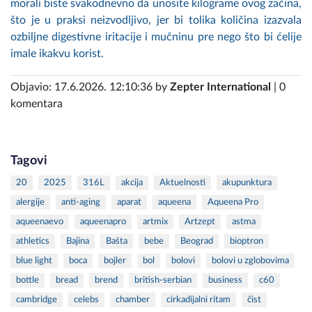
morali biste svakodnevno da unosite kilograme ovog začina,
što je u praksi neizvodljivo, jer bi tolika količina izazvala
ozbiljne digestivne iritacije i mučninu pre nego što bi ćelije
imale ikakvu korist.
Objavio: 17.6.2026. 12:10:36 by
Zepter International
| 0
komentara
Tagovi
20
2025
316L
akcija
Aktuelnosti
akupunktura
alergije
anti-aging
aparat
aqueena
Aqueena Pro
aqueenaevo
aqueenapro
artmix
Artzept
astma
athletics
Bajina
Bašta
bebe
Beograd
bioptron
blue light
boca
bojler
bol
bolovi
bolovi u zglobovima
bottle
bread
brend
british-serbian
business
c60
cambridge
celebs
chamber
cirkadijalni ritam
čist