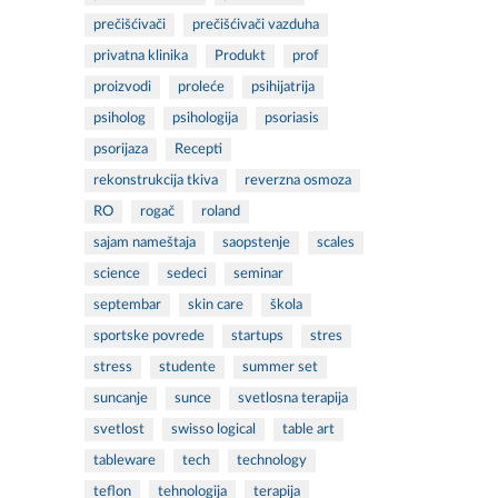
prečišćivači
prečišćivači vazduha
privatna klinika
Produkt
prof
proizvodi
proleće
psihijatrija
psiholog
psihologija
psoriasis
psorijaza
Recepti
rekonstrukcija tkiva
reverzna osmoza
RO
rogač
roland
sajam nameštaja
saopstenje
scales
science
sedeci
seminar
septembar
skin care
škola
sportske povrede
startups
stres
stress
studente
summer set
suncanje
sunce
svetlosna terapija
svetlost
swisso logical
table art
tableware
tech
technology
teflon
tehnologija
terapija