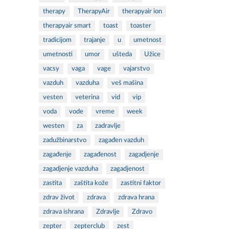
therapy
TherapyAir
therapyair ion
therapyair smart
toast
toaster
tradicijom
trajanje
u
umetnost
umetnosti
umor
ušteda
Užice
vacsy
vaga
vage
vajarstvo
vazduh
vazduha
veš mašina
vesten
veterina
vid
vip
voda
vode
vreme
week
westen
za
zadravlje
zadužbinarstvo
zagađen vazduh
zagađenje
zagađenost
zagadjenje
zagadjenje vazduha
zagadjenost
zastita
zaštita kože
zastitni faktor
zdrav život
zdrava
zdrava hrana
zdrava ishrana
Zdravlje
Zdravo
zepter
zepterclub
zest