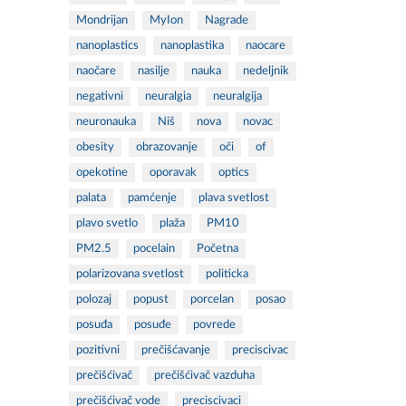
Mondrijan
MyIon
Nagrade
nanoplastics
nanoplastika
naocare
naočare
nasilje
nauka
nedeljnik
negativni
neuralgia
neuralgija
neuronauka
Niš
nova
novac
obesity
obrazovanje
oči
of
opekotine
oporavak
optics
palata
pamćenje
plava svetlost
plavo svetlo
plaža
PM10
PM2.5
pocelain
Početna
polarizovana svetlost
politicka
polozaj
popust
porcelan
posao
posuđa
posuđe
povrede
pozitivni
prečišćavanje
preciscivac
prečišćivač
prečišćivač vazduha
prečišćivač vode
preciscivaci