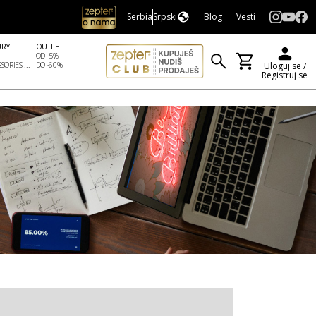
Serbia
Srpski
Blog
Vesti
URY
OUTLET
OD -5%
SORIES ...
DO -60%
Uloguj se /
Registruj se