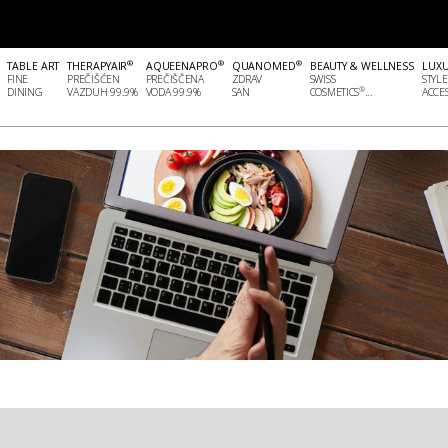
®
®
®
TABLE ART
THERAPYAIR
AQUEENAPRO
QUANOMED
BEAUTY & WELLNESS
LUX
FINE
PREČIŠĆEN
PREČIŠČENA
ZDRAV
SWISS
STYLE
®
DINING
VAZDUH 99.9%
VODA 99.9%
SAN
COSMETICS
...
ACCES