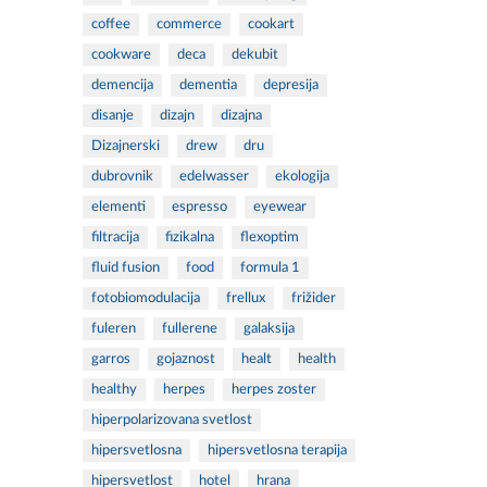
coffee
commerce
cookart
cookware
deca
dekubit
demencija
dementia
depresija
disanje
dizajn
dizajna
Dizajnerski
drew
dru
dubrovnik
edelwasser
ekologija
elementi
espresso
eyewear
filtracija
fizikalna
flexoptim
fluid fusion
food
formula 1
fotobiomodulacija
frellux
frižider
fuleren
fullerene
galaksija
garros
gojaznost
healt
health
healthy
herpes
herpes zoster
hiperpolarizovana svetlost
hipersvetlosna
hipersvetlosna terapija
hipersvetlost
hotel
hrana