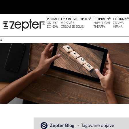
®
®
®
PROMO
HYPERLIGHT OPTICS
BIOPTRON
COOKART
OD -5%
VIDIŠ VIŠE.
HYPERLIGHT
ZDRAVA
DO -50%
OSEĆAŠ SE BOLJE.
THERAPY
HRANA
#
Zepter Blog
Tagovane objave