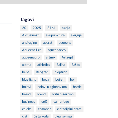
Tagovi
20
2025
316L
akcija
Aktuelnosti
akupunktura
alergije
anti-aging
aparat
aqueena
Aqueena Pro
aqueenaevo
aqueenapro
artmix
Artzept
astma
athletics
Bajina
Bašta
bebe
Beograd
bioptron
blue light
boca
bojler
bol
bolovi
bolovi u zglobovima
bottle
bread
brend
british-serbian
business
c60
cambridge
celebs
chamber
cirkadijalni ritam
čist
čista voda
cleansymag