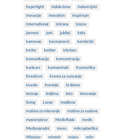
hyperlight
indukciona
Industrijski
inovacije
inovation
inspirisan
International
ishrana
izazov
javnost
joni
jubilej
kafa
kamenac
kecmanovic
kembridz
ketler
kettler
kitchen
komunikacija
koncentracija
konkurs
kontaminati
Kozmetika
Kreativni
krema za suncanje
kuvalo
kuvanje
la danza
lečenje
ledjima
leto
letovanje
living
Lonac
madlena
mašina za mlevenje
mašina za sudove
masterpiece
MedicRada
medis
Međunarodni
meso
mikroplastika
Minister
miomir
mixsy
mlin