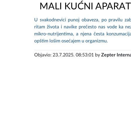
MALI KUĆNI APARAT
U svakodnevici punoj obaveza, po pravilu zab
ritam života i navike prečesto nas vode ka n
mikro-nutrijentima, a njena česta konzumacij
opštim lošim osećajem u organizmu.
Objavio: 23.7.2025. 08:53:01 by
Zepter Interna