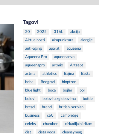
Tagovi
20
2025
316L
akcija
Aktuelnosti
akupunktura
alergije
anti-aging
aparat
aqueena
Aqueena Pro
aqueenaevo
aqueenapro
artmix
Artzept
astma
athletics
Bajina
Bašta
bebe
Beograd
bioptron
blue light
boca
bojler
bol
bolovi
bolovi u zglobovima
bottle
bread
brend
british-serbian
business
c60
cambridge
celebs
chamber
cirkadijalni ritam
čist
čista voda
cleansymag