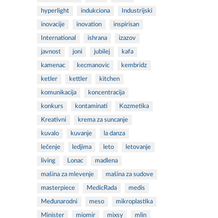
hyperlight
indukciona
Industrijski
inovacije
inovation
inspirisan
International
ishrana
izazov
javnost
joni
jubilej
kafa
kamenac
kecmanovic
kembridz
ketler
kettler
kitchen
komunikacija
koncentracija
konkurs
kontaminati
Kozmetika
Kreativni
krema za suncanje
kuvalo
kuvanje
la danza
lečenje
ledjima
leto
letovanje
living
Lonac
madlena
mašina za mlevenje
mašina za sudove
masterpiece
MedicRada
medis
Međunarodni
meso
mikroplastika
Minister
miomir
mixsy
mlin