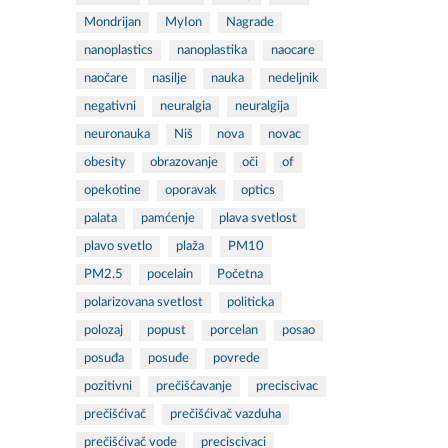
Mondrijan
MyIon
Nagrade
nanoplastics
nanoplastika
naocare
naočare
nasilje
nauka
nedeljnik
negativni
neuralgia
neuralgija
neuronauka
Niš
nova
novac
obesity
obrazovanje
oči
of
opekotine
oporavak
optics
palata
pamćenje
plava svetlost
plavo svetlo
plaža
PM10
PM2.5
pocelain
Početna
polarizovana svetlost
politicka
polozaj
popust
porcelan
posao
posuđa
posuđe
povrede
pozitivni
prečišćavanje
preciscivac
prečišćivač
prečišćivač vazduha
prečišćivač vode
preciscivaci