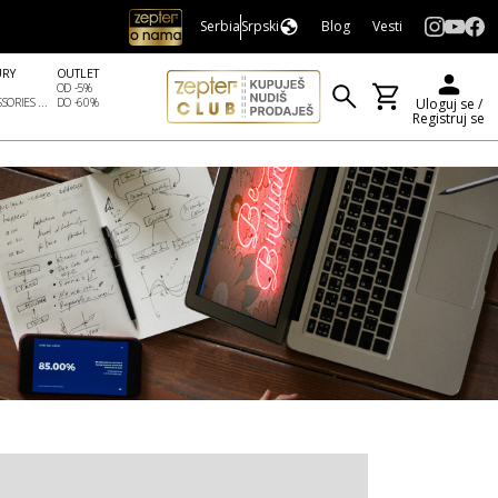
Serbia
Srpski
Blog
Vesti
URY
OUTLET
OD -5%
SORIES ...
DO -60%
Uloguj se /
Registruj se