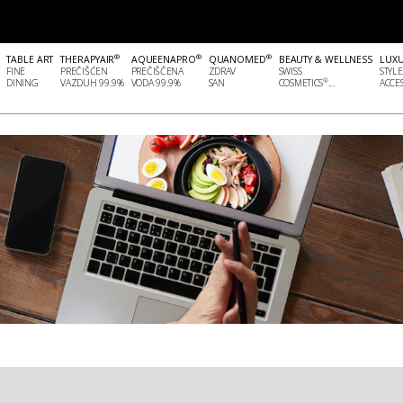
®
®
®
TABLE ART
THERAPYAIR
AQUEENAPRO
QUANOMED
BEAUTY & WELLNESS
LUX
FINE
PREČIŠĆEN
PREČIŠČENA
ZDRAV
SWISS
STYLE
®
DINING
VAZDUH 99.9%
VODA 99.9%
SAN
COSMETICS
...
ACCES