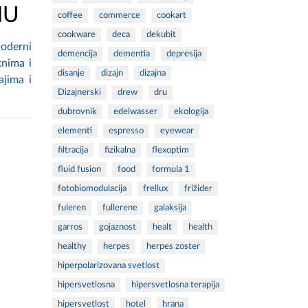
NU
coffee
commerce
cookart
cookware
deca
dekubit
Moderni
demencija
dementia
depresija
knima i
disanje
dizajn
dizajna
ajima i
Dizajnerski
drew
dru
dubrovnik
edelwasser
ekologija
elementi
espresso
eyewear
filtracija
fizikalna
flexoptim
fluid fusion
food
formula 1
fotobiomodulacija
frellux
frižider
fuleren
fullerene
galaksija
garros
gojaznost
healt
health
healthy
herpes
herpes zoster
hiperpolarizovana svetlost
hipersvetlosna
hipersvetlosna terapija
hipersvetlost
hotel
hrana