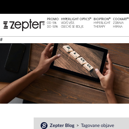
®
®
®
PROMO
HYPERLIGHT OPTICS
BIOPTRON
COOKART
OD -5%
VIDIŠ VIŠE.
HYPERLIGHT
ZDRAVA
DO -50%
OSEĆAŠ SE BOLJE.
THERAPY
HRANA
#
Zepter Blog
Tagovane objave