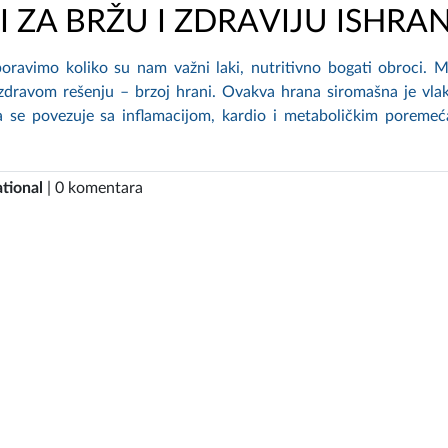
I ZA BRŽU I ZDRAVIJU ISHRA
oravimo koliko su nam važni laki, nutritivno bogati obroci. 
ezdravom rešenju – brzoj hrani. Ovakva hrana siromašna je vla
a se povezuje sa inflamacijom, kardio i metaboličkim poremeć
tional
| 0 komentara