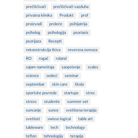
prečišćivači
prečišćivači vazduha
privatna klinika
Produkt
prof
proizvodi
proleće
psihijatrija
psiholog
psihologija
psoriasis
psorijaza
Recepti
rekonstrukcija tkiva
reverzna osmoza
RO
rogač
roland
sajam nameštaja
saopstenje
scales
science
sedeci
seminar
septembar
skin care
škola
sportske povrede
startups
stres
stress
studente
summer set
suncanje
sunce
svetlosna terapija
svetlost
swisso logical
table art
tableware
tech
technology
teflon
tehnologija
terapija