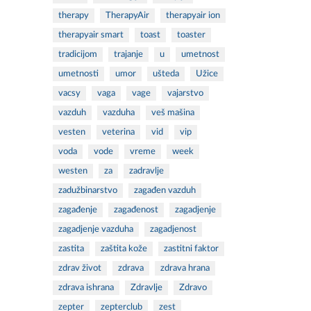
therapy
TherapyAir
therapyair ion
therapyair smart
toast
toaster
tradicijom
trajanje
u
umetnost
umetnosti
umor
ušteda
Užice
vacsy
vaga
vage
vajarstvo
vazduh
vazduha
veš mašina
vesten
veterina
vid
vip
voda
vode
vreme
week
westen
za
zadravlje
zadužbinarstvo
zagađen vazduh
zagađenje
zagađenost
zagadjenje
zagadjenje vazduha
zagadjenost
zastita
zaštita kože
zastitni faktor
zdrav život
zdrava
zdrava hrana
zdrava ishrana
Zdravlje
Zdravo
zepter
zepterclub
zest