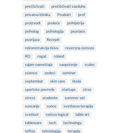
prečišćivači
prečišćivači vazduha
privatna klinika
Produkt
prof
proizvodi
proleće
psihijatrija
psiholog
psihologija
psoriasis
psorijaza
Recepti
rekonstrukcija tkiva
reverzna osmoza
RO
rogač
roland
sajam nameštaja
saopstenje
scales
science
sedeci
seminar
septembar
skin care
škola
sportske povrede
startups
stres
stress
studente
summer set
suncanje
sunce
svetlosna terapija
svetlost
swisso logical
table art
tableware
tech
technology
teflon
tehnologija
terapija