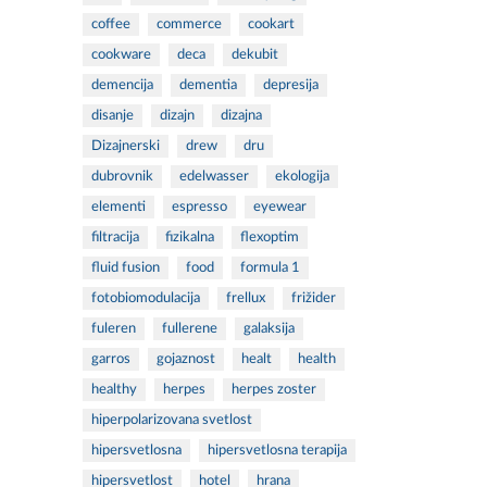
coffee
commerce
cookart
cookware
deca
dekubit
demencija
dementia
depresija
disanje
dizajn
dizajna
Dizajnerski
drew
dru
dubrovnik
edelwasser
ekologija
elementi
espresso
eyewear
filtracija
fizikalna
flexoptim
fluid fusion
food
formula 1
fotobiomodulacija
frellux
frižider
fuleren
fullerene
galaksija
garros
gojaznost
healt
health
healthy
herpes
herpes zoster
hiperpolarizovana svetlost
hipersvetlosna
hipersvetlosna terapija
hipersvetlost
hotel
hrana