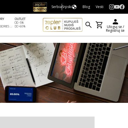
Serbia
Srpski
Blog
Vesti
URY
OUTLET
OD -5%
SORIES ...
DO -60%
Uloguj se /
Registruj se