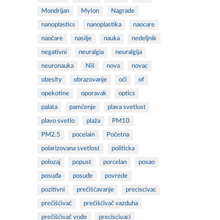
Mondrijan
MyIon
Nagrade
nanoplastics
nanoplastika
naocare
naočare
nasilje
nauka
nedeljnik
negativni
neuralgia
neuralgija
neuronauka
Niš
nova
novac
obesity
obrazovanje
oči
of
opekotine
oporavak
optics
palata
pamćenje
plava svetlost
plavo svetlo
plaža
PM10
PM2.5
pocelain
Početna
polarizovana svetlost
politicka
polozaj
popust
porcelan
posao
posuđa
posuđe
povrede
pozitivni
prečišćavanje
preciscivac
prečišćivač
prečišćivač vazduha
prečišćivač vode
preciscivaci