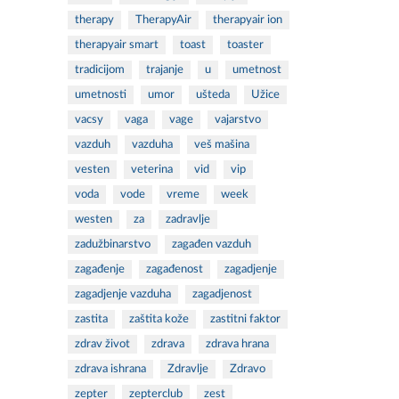
therapy
TherapyAir
therapyair ion
therapyair smart
toast
toaster
tradicijom
trajanje
u
umetnost
umetnosti
umor
ušteda
Užice
vacsy
vaga
vage
vajarstvo
vazduh
vazduha
veš mašina
vesten
veterina
vid
vip
voda
vode
vreme
week
westen
za
zadravlje
zadužbinarstvo
zagađen vazduh
zagađenje
zagađenost
zagadjenje
zagadjenje vazduha
zagadjenost
zastita
zaštita kože
zastitni faktor
zdrav život
zdrava
zdrava hrana
zdrava ishrana
Zdravlje
Zdravo
zepter
zepterclub
zest