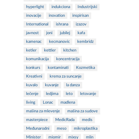
hyperlight
indukciona
Industrijski
inovacije
inovation
inspirisan
International
ishrana
izazov
javnost
joni
jubilej
kafa
kamenac
kecmanovic
kembridz
ketler
kettler
kitchen
komunikacija
koncentracija
konkurs
kontaminati
Kozmetika
Kreativni
krema za suncanje
kuvalo
kuvanje
la danza
lečenje
ledjima
leto
letovanje
living
Lonac
madlena
mašina za mlevenje
mašina za sudove
masterpiece
MedicRada
medis
Međunarodni
meso
mikroplastika
Minister
miomir
mixsy
mlin