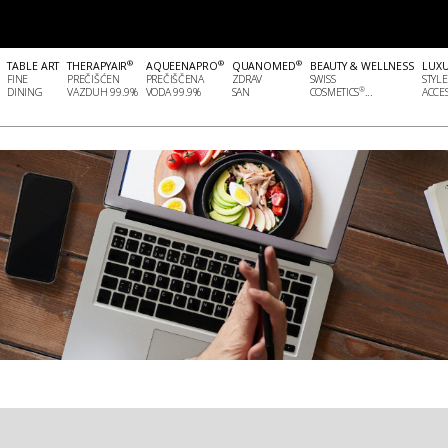
®
®
®
TABLE ART
THERAPYAIR
AQUEENAPRO
QUANOMED
BEAUTY & WELLNESS
LUX
FINE
PREČIŠĆEN
PREČIŠČENA
ZDRAV
SWISS
STYLE
®
DINING
VAZDUH 99.9%
VODA 99.9%
SAN
COSMETICS
...
ACCES