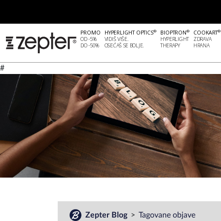
®
®
®
PROMO
HYPERLIGHT OPTICS
BIOPTRON
COOKART
OD -5%
VIDIŠ VIŠE.
HYPERLIGHT
ZDRAVA
DO -50%
OSEĆAŠ SE BOLJE.
THERAPY
HRANA
#
Zepter Blog
Tagovane objave