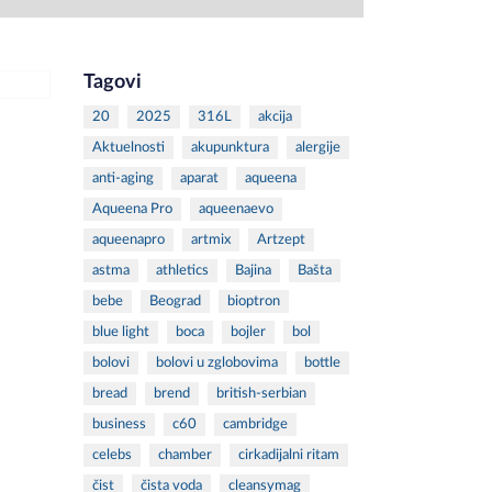
Tagovi
20
2025
316L
akcija
Aktuelnosti
akupunktura
alergije
anti-aging
aparat
aqueena
Aqueena Pro
aqueenaevo
aqueenapro
artmix
Artzept
astma
athletics
Bajina
Bašta
bebe
Beograd
bioptron
blue light
boca
bojler
bol
bolovi
bolovi u zglobovima
bottle
bread
brend
british-serbian
business
c60
cambridge
celebs
chamber
cirkadijalni ritam
čist
čista voda
cleansymag