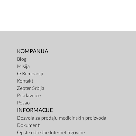
KOMPANIJA
Blog
Misija
O Kompaniji
Kontakt
Zepter Srbija
Prodavnice
Posao
INFORMACIJE
Dozvola za prodaju medicinskih proizvoda
Dokumenti
Opšte odredbe Internet trgovine