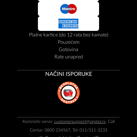
Platne kartice (do 12 rata bez kamate)
Pouzećem
Gotovina
Rate unapred
NAČINI ISPORUKE
Korisnički servis:
customersupport@zepter.rs
; Call
Centar: 0800 234567, Tel: 011/311-3233