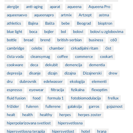
alergije
anti-aging
aparat
aqueena
Aqueena Pro
aqueenaevo
aqueenapro
artmix
Artzept
astma
athletics
Bajina
Bašta
bebe
Beograd
bioptron
blue light
boca
bojler
bol
bolovi
bolovi u zglobovima
bottle
bread
brend
british-serbian
business
c60
cambridge
celebs
chamber
cirkadijalni ritam
čist
čista voda
cleansymag
coffee
commerce
cookart
cookware
deca
dekubit
demencija
dementia
depresija
disanje
dizajn
dizajna
Dizajnerski
drew
dru
dubrovnik
edelwasser
ekologija
elementi
espresso
eyewear
filtracija
fizikalna
flexoptim
fluid fusion
food
formula 1
fotobiomodulacija
frellux
frižider
fuleren
fullerene
galaksija
garros
gojaznost
healt
health
healthy
herpes
herpes zoster
hiperpolarizovana svetlost
hipersvetlosna
hipersvetlosna terapija
hipersvetlost
hotel
hrana