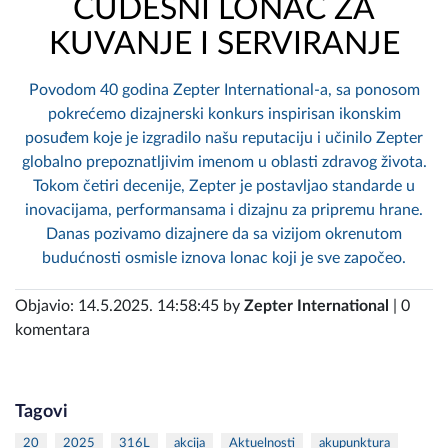
ČUDESNI LONAC ZA
KUVANJE I SERVIRANJE
Povodom 40 godina Zepter International-a, sa ponosom
pokrećemo dizajnerski konkurs inspirisan ikonskim
posuđem koje je izgradilo našu reputaciju i učinilo Zepter
globalno prepoznatljivim imenom u oblasti zdravog života.
Tokom četiri decenije, Zepter je postavljao standarde u
inovacijama, performansama i dizajnu za pripremu hrane.
Danas pozivamo dizajnere da sa vizijom okrenutom
budućnosti osmisle iznova lonac koji je sve započeo.
Objavio: 14.5.2025. 14:58:45 by
Zepter International
| 0
komentara
Tagovi
20
2025
316L
akcija
Aktuelnosti
akupunktura