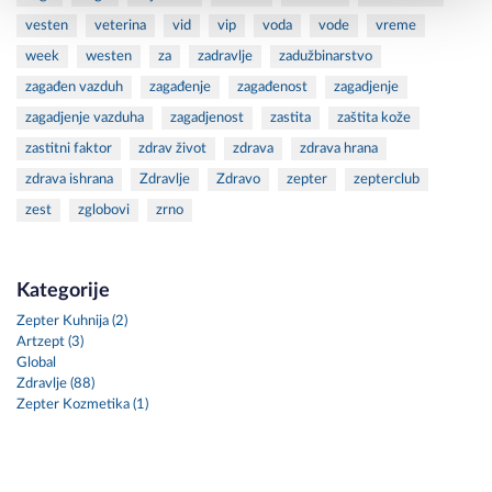
vesten
veterina
vid
vip
voda
vode
vreme
week
westen
za
zadravlje
zadužbinarstvo
zagađen vazduh
zagađenje
zagađenost
zagadjenje
zagadjenje vazduha
zagadjenost
zastita
zaštita kože
zastitni faktor
zdrav život
zdrava
zdrava hrana
zdrava ishrana
Zdravlje
Zdravo
zepter
zepterclub
zest
zglobovi
zrno
Kategorije
Zepter Kuhnija (2)
Artzept (3)
Global
Zdravlje (88)
Zepter Kozmetika (1)