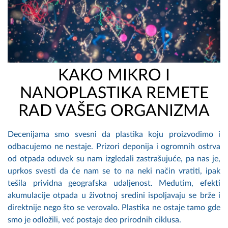
KAKO MIKRO I
NANOPLASTIKA REMETE
RAD VAŠEG ORGANIZMA
Decenijama smo svesni da plastika koju proizvodimo i
odbacujemo ne nestaje. Prizori deponija i ogromnih ostrva
od otpada oduvek su nam izgledali zastrašujuće, pa nas je,
uprkos svesti da će nam se to na neki način vratiti, ipak
tešila prividna geografska udaljenost. Međutim, efekti
akumulacije otpada u životnoj sredini ispoljavaju se brže i
direktnije nego što se verovalo. Plastika ne ostaje tamo gde
smo je odložili, već postaje deo prirodnih ciklusa.