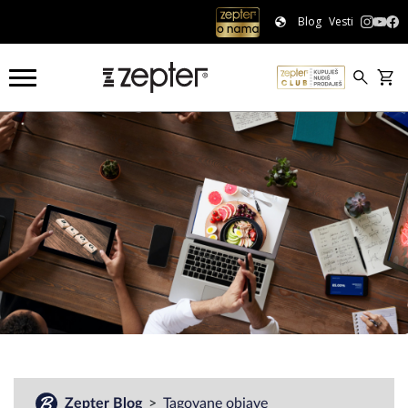
Blog
Vesti
#
Zepter Blog
Tagovane objave