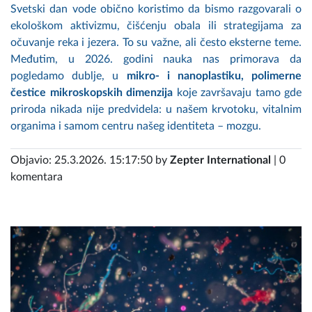
Svetski dan vode obično koristimo da bismo razgovarali o
ekološkom aktivizmu, čišćenju obala ili strategijama za
očuvanje reka i jezera. To su važne, ali često eksterne teme.
Međutim, u 2026. godini nauka nas primorava da
pogledamo dublje, u
mikro- i nanoplastiku, polimerne
čestice mikroskopskih dimenzija
koje završavaju tamo gde
priroda nikada nije predvidela: u našem krvotoku, vitalnim
organima i samom centru našeg identiteta – mozgu.
Objavio: 25.3.2026. 15:17:50 by
Zepter International
| 0
komentara