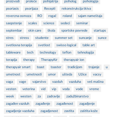
proizvodi
proleće
psihijatrija
psiholog
psihologija
psoriasis
psorijaza
Recepti
rekonstrukcija tkiva
reverzna osmoza
RO
rogač
roland
sajam nameštaja
saopstenje
scales
science
sedeci
seminar
septembar
skin care
škola
sportske povrede
startups
stres
stress
studente
summer set
suncanje
sunce
svetlosna terapija
svetlost
swisso logical
table art
tableware
tech
technology
teflon
tehnologija
terapija
therapy
TherapyAir
therapyair ion
therapyair smart
toast
toaster
tradicijom
trajanje
u
umetnost
umetnosti
umor
ušteda
Užice
vacsy
vaga
vage
vajarstvo
vazduh
vazduha
veš mašina
vesten
veterina
vid
vip
voda
vode
vreme
week
westen
za
zadravlje
zadužbinarstvo
zagađen vazduh
zagađenje
zagađenost
zagadjenje
zagadjenje vazduha
zagadjenost
zastita
zaštita kože