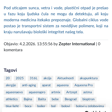
Pod uticajem sunca, vetra i vode, plastični otpad je prešao
u fazu koju ljudska čula ne mogu da detektuju, ali koju
moderna medicina itekako prepoznaje. Globalni ciklus vode
postao je transportni sistem za nevidljive polimere, koji na
kraju narušavaju biološki integritet našeg tela.
Objavio: 4.2.2026. 13:55:56 by
Zepter International
| 0
komentara
Tagovi
20
2025
316L
akcija
Aktuelnosti
akupunktura
alergije
anti-aging
aparat
aqueena
Aqueena Pro
aqueenaevo
aqueenapro
artmix
Artzept
astma
athletics
Bajina
Bašta
bebe
Beograd
bioptron
blue light
boca
bojler
bol
bolovi
bolovi u zglobovima