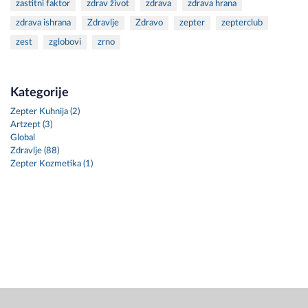
zastitni faktor
zdrav život
zdrava
zdrava hrana
zdrava ishrana
Zdravlje
Zdravo
zepter
zepterclub
zest
zglobovi
zrno
Kategorije
Zepter Kuhnija (2)
Artzept (3)
Global
Zdravlje (88)
Zepter Kozmetika (1)