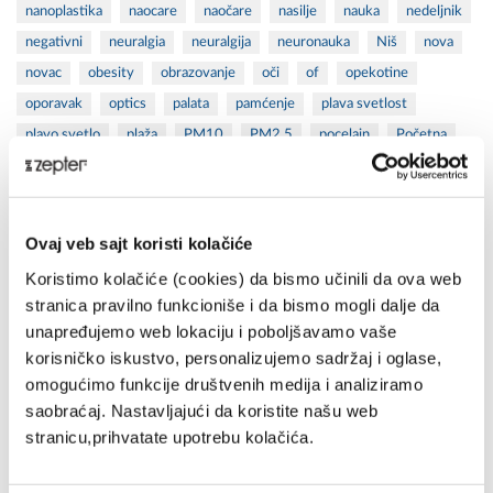
nanoplastika
naocare
naočare
nasilje
nauka
nedeljnik
negativni
neuralgia
neuralgija
neuronauka
Niš
nova
novac
obesity
obrazovanje
oči
of
opekotine
oporavak
optics
palata
pamćenje
plava svetlost
plavo svetlo
plaža
PM10
PM2.5
pocelain
Početna
polarizovana svetlost
politicka
polozaj
popust
porcelan
posao
posuđa
posuđe
povrede
pozitivni
prečišćavanje
preciscivac
prečišćivač
prečišćivač vazduha
Ovaj veb sajt koristi kolačiće
prečišćivač vode
preciscivaci
prečišćivači
Koristimo kolačiće (cookies) da bismo učinili da ova web
prečišćivači vazduha
privatna klinika
Produkt
prof
stranica pravilno funkcioniše i da bismo mogli dalje da
proizvodi
proleće
psihijatrija
psiholog
psihologija
unapređujemo web lokaciju i poboljšavamo vaše
psoriasis
psorijaza
Recepti
rekonstrukcija tkiva
korisničko iskustvo, personalizujemo sadržaj i oglase,
reverzna osmoza
RO
rogač
roland
sajam nameštaja
omogućimo funkcije društvenih medija i analiziramo
saobraćaj. Nastavljajući da koristite našu web
saopstenje
scales
science
sedeci
seminar
stranicu,prihvatate upotrebu kolačića.
septembar
skin care
škola
sportske povrede
startups
stres
stress
studente
summer set
suncanje
sunce