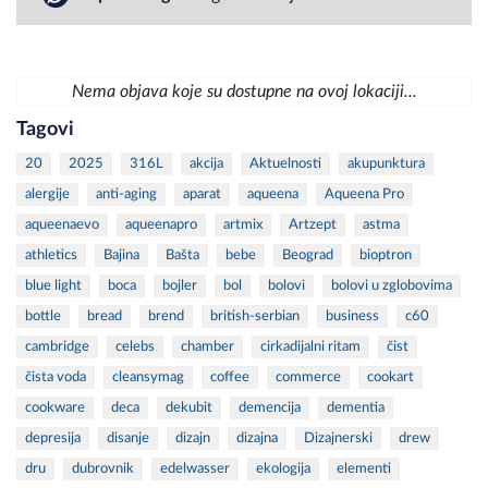
Nema objava koje su dostupne na ovoj lokaciji...
Tagovi
20
2025
316L
akcija
Aktuelnosti
akupunktura
alergije
anti-aging
aparat
aqueena
Aqueena Pro
aqueenaevo
aqueenapro
artmix
Artzept
astma
athletics
Bajina
Bašta
bebe
Beograd
bioptron
blue light
boca
bojler
bol
bolovi
bolovi u zglobovima
bottle
bread
brend
british-serbian
business
c60
cambridge
celebs
chamber
cirkadijalni ritam
čist
čista voda
cleansymag
coffee
commerce
cookart
cookware
deca
dekubit
demencija
dementia
depresija
disanje
dizajn
dizajna
Dizajnerski
drew
dru
dubrovnik
edelwasser
ekologija
elementi