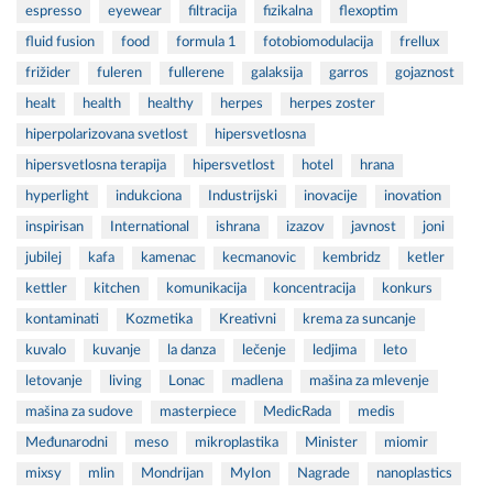
espresso
eyewear
filtracija
fizikalna
flexoptim
fluid fusion
food
formula 1
fotobiomodulacija
frellux
frižider
fuleren
fullerene
galaksija
garros
gojaznost
healt
health
healthy
herpes
herpes zoster
hiperpolarizovana svetlost
hipersvetlosna
hipersvetlosna terapija
hipersvetlost
hotel
hrana
hyperlight
indukciona
Industrijski
inovacije
inovation
inspirisan
International
ishrana
izazov
javnost
joni
jubilej
kafa
kamenac
kecmanovic
kembridz
ketler
kettler
kitchen
komunikacija
koncentracija
konkurs
kontaminati
Kozmetika
Kreativni
krema za suncanje
kuvalo
kuvanje
la danza
lečenje
ledjima
leto
letovanje
living
Lonac
madlena
mašina za mlevenje
mašina za sudove
masterpiece
MedicRada
medis
Međunarodni
meso
mikroplastika
Minister
miomir
mixsy
mlin
Mondrijan
MyIon
Nagrade
nanoplastics