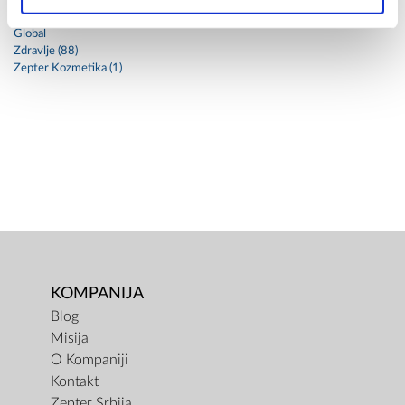
Artzept (3)
Global
Zdravlje (88)
Zepter Kozmetika (1)
KOMPANIJA
Blog
Misija
O Kompaniji
Kontakt
Zepter Srbija